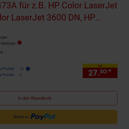
73A für z.B. HP Color LaserJet
lor LaserJet 3600 DN, HP
et 3600 N (wiederaufbereitet)
Lager
2 Werktage
0
€
48,
80
€
nur
is°Punkte:
13
27.
*
nur 
50
ra°Punkte:
0
In den Warenkorb