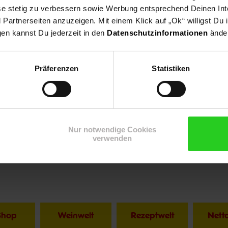
ese stetig zu verbessern sowie Werbung entsprechend Deinen In
artnerseiten anzuzeigen. Mit einem Klick auf „Ok“ willigst Du
gen kannst Du jederzeit in den
Datenschutzinformationen
änder
onen
Präferenzen
Statistiken
Nur notwendige Cookies
verwenden
Shop
Weinwelt
Rezeptwelt
Net