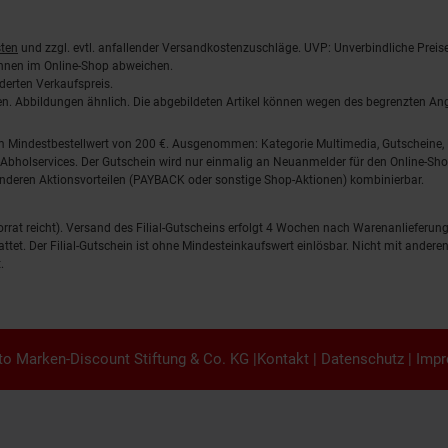
ten
und zzgl. evtl. anfallender Versandkostenzuschläge. UVP: Unverbindliche Preis
önnen im Online-Shop abweichen.
derten Verkaufspreis.
lten. Abbildungen ähnlich. Die abgebildeten Artikel können wegen des begrenzten A
em Mindestbestellwert von 200 €. Ausgenommen: Kategorie Multimedia, Gutscheine
Abholservices. Der Gutschein wird nur einmalig an Neuanmelder für den Online-Shop
anderen Aktionsvorteilen (PAYBACK oder sonstige Shop-Aktionen) kombinierbar.
 Vorrat reicht). Versand des Filial-Gutscheins erfolgt 4 Wochen nach Warenanlieferung
stattet. Der Filial-Gutschein ist ohne Mindesteinkaufswert einlösbar. Nicht mit and
.
o Marken-Discount Stiftung & Co. KG |
Kontakt
|
Datenschutz
|
Imp