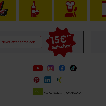
15€
**
m Newsletter anmelden
Gutschein
Folge
uns
auf
Bio Zertifizierung
DE-ÖKO-060
Unsere
Siegel