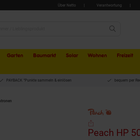
Über Netto
Verantwortung
Garten
Baumarkt
Solar
Wohnen
Freizeit
PAYBACK °Punkte sammeln & einlösen
bequem per Re
atronen
Peach HP 502 AM Toner ma ersetzt HP No. 502A M, Q6473A für z.B. HP 
Peach HP 50