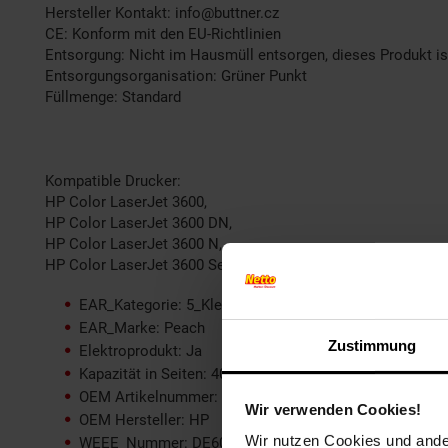
Hersteller Kontakt: info@buttner.cz
CE: Konform mit den EU-Richtlinien
Entsorgung: Nicht im Hausmüll entsorgen, dieses Produkt is
Entsorgungsorganisation: Grüner Punkt
Füllmenge: Standard
Kompatible Drucker:
HP Color LaserJet 3600,
HP Color LaserJet 3600 DN,
HP Color LaserJet 3600 N,
HP Color LaserJet 3600 Series
EAR_Kategorie: 5_Kleingeräte
EAR_Marke: Peach
Zustimmung
Elektroprodukt: Ja
Kapazität in Seiten: 4000
OEM Artikelnummer: No. 502A M, Q6473A
Wir verwenden Cookies!
OEM Hersteller: HP
Wir nutzen Cookies und ander
WEEE_Nummer: DE60366366