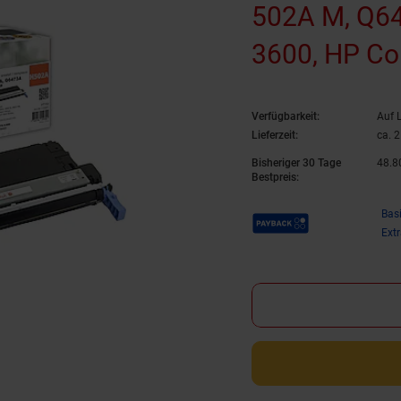
502A M, Q64
3600, HP Co
Color LaserJ
Verfügbarkeit:
Auf 
Lieferzeit:
ca. 
Bisheriger 30 Tage
48.
8
Bestpreis:
Payback Punkte
Bas
Ext