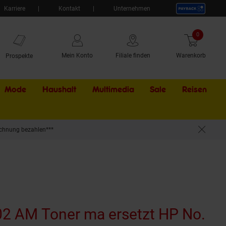
Karriere
Kontakt
Unternehmen
0
Artikel
Mein Konto
Filiale finden
Warenkorb
Prospekte
Mode
Haushalt
Multimedia
Sale
Externer Li
Reisen
chnung bezahlen***
Color LaserJet 3600, HP Color LaserJet 3600 DN, HP Color LaserJet 3600 N (wied
2 AM Toner ma ersetzt HP No.