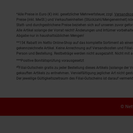
Fußnoten
*Alle Preise in Euro (€) inkl. gesetzlicher Mehrwertsteuer, zzgl.
Versandkos
Preise (inkl. MwSt.) und Verkaufseinheiten (Stückzahl/Mengeneinheit) k
Statt- und durchgestrichene Preise beziehen sich auf unseren zuvor gefor
Alle Artikel solange der Vorrat reicht! Änderungen und Irrtümer vorbeha
Abgabe nur in haushaltsüblichen Mengen!
**15€ Rabatt im Netto Online-Shop auf das komplette Sortiment ab ein
gekennzeichnete Artikel. Keine Anrechnung auf Versandkosten und Filial-
Person und Bestellung. Restbeträge werden nicht ausgezahlt. Nicht mit 
***Positive Bonitätsprüfung vorausgesetzt
²⁰Filial-Gutschein gratis zu jeder Bestellung dieses Artikels (solange der
gekauften Artikels zu entnehmen. Vervielfältigung jeglicher Art nicht ge
Der jeweilige Gültigkeitszeitraum des Filial-Gutscheins ist darauf vermerkt
© Nett