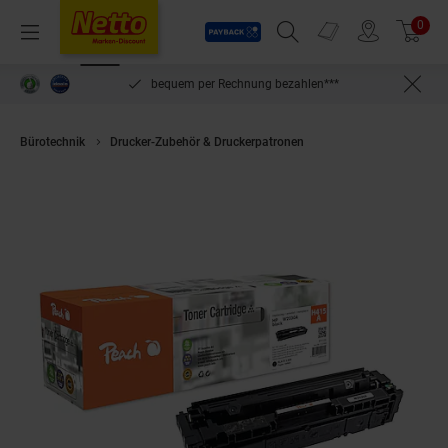
Payback
Prospekte
0
Arti
Menü
Suchfeld einblenden
Filiale finden
Warenkorb
inlösen
bequem per Rechnung bezahlen***
Bürotechnik
Drucker-Zubehör & Druckerpatronen
Peach HP 415 A Toner