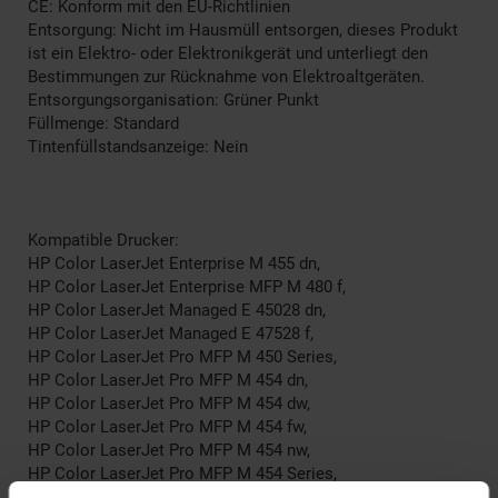
CE: Konform mit den EU-Richtlinien
Entsorgung: Nicht im Hausmüll entsorgen, dieses Produkt
ist ein Elektro- oder Elektronikgerät und unterliegt den
Bestimmungen zur Rücknahme von Elektroaltgeräten.
Entsorgungsorganisation: Grüner Punkt
Füllmenge: Standard
Tintenfüllstandsanzeige: Nein
Kompatible Drucker:
HP Color LaserJet Enterprise M 455 dn,
HP Color LaserJet Enterprise MFP M 480 f,
HP Color LaserJet Managed E 45028 dn,
HP Color LaserJet Managed E 47528 f,
HP Color LaserJet Pro MFP M 450 Series,
HP Color LaserJet Pro MFP M 454 dn,
HP Color LaserJet Pro MFP M 454 dw,
HP Color LaserJet Pro MFP M 454 fw,
HP Color LaserJet Pro MFP M 454 nw,
HP Color LaserJet Pro MFP M 454 Series,
HP Color LaserJet Pro MFP M 478 f,