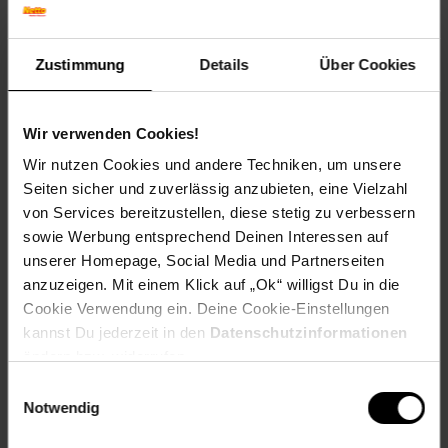
HP Color LaserJet Pro MFP M 478 fdn,
HP Color LaserJet Pro MFP M 478 fn,
HP Color LaserJet Pro MFP M 478 Series,
Zustimmung
Details
Über Cookies
HP Color LaserJet Pro MFP M 479 dn,
HP Color LaserJet Pro MFP M 479 dw,
HP Color LaserJet Pro MFP M 479 fdn,
Wir verwenden Cookies!
HP Color LaserJet Pro MFP M 479 fdw,
Wir nutzen Cookies und andere Techniken, um unsere
HP Color LaserJet Pro MFP M 479 fnw,
HP Color LaserJet Pro MFP M 479 Series
Seiten sicher und zuverlässig anzubieten, eine Vielzahl
von Services bereitzustellen, diese stetig zu verbessern
EAR_Kategorie: 5_Kleingeräte
sowie Werbung entsprechend Deinen Interessen auf
EAR_Marke: Peach
unserer Homepage, Social Media und Partnerseiten
Elektroprodukt: Ja
anzuzeigen. Mit einem Klick auf „Ok“ willigst Du in die
Kapazität in Seiten: 2400
Cookie Verwendung ein. Deine Cookie-Einstellungen
OEM Artikelnummer: No. 415A, W2030A
kannst Du jederzeit in den
Datenschutzinformationen
OEM Hersteller: HP
ändern bzw. widerrufen.
WEEE_Nummer: DE60366366
Einwilligungsauswahl
Wiederaufbereitet: Wiederaufbereitetes Produkt
Notwendig
Artikelnummer: 2280182000