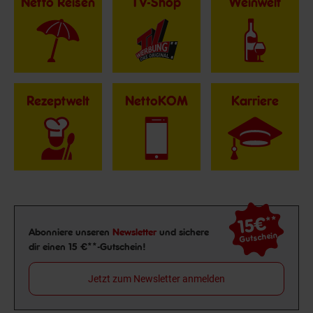
Netto Reisen
TV-Shop
Weinwelt
Rezeptwelt
NettoKOM
Karriere
15€
**
Newsletter Anmeldung
Abonniere unseren
Newsletter
und sichere
Gutschein
dir einen 15 €**-Gutschein!
Jetzt zum Newsletter anmelden