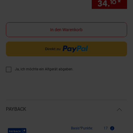
34.
*
nur
10
In den Warenkorb
Ja, ich möchte ein Altgerät abgeben.
PAYBACK
Payback Punkte
Basis°Punkte:
17