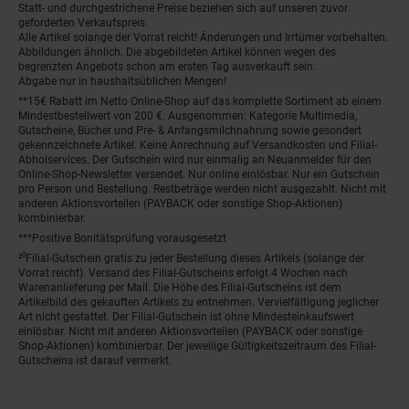
Statt- und durchgestrichene Preise beziehen sich auf unseren zuvor
geforderten Verkaufspreis.
Alle Artikel solange der Vorrat reicht! Änderungen und Irrtümer vorbehalten.
Abbildungen ähnlich. Die abgebildeten Artikel können wegen des
begrenzten Angebots schon am ersten Tag ausverkauft sein.
Abgabe nur in haushaltsüblichen Mengen!
**15€ Rabatt im Netto Online-Shop auf das komplette Sortiment ab einem
Mindestbestellwert von 200 €. Ausgenommen: Kategorie Multimedia,
Gutscheine, Bücher und Pre- & Anfangsmilchnahrung sowie gesondert
gekennzeichnete Artikel. Keine Anrechnung auf Versandkosten und Filial-
Abholservices. Der Gutschein wird nur einmalig an Neuanmelder für den
Online-Shop-Newsletter versendet. Nur online einlösbar. Nur ein Gutschein
pro Person und Bestellung. Restbeträge werden nicht ausgezahlt. Nicht mit
anderen Aktionsvorteilen (PAYBACK oder sonstige Shop-Aktionen)
kombinierbar.
***Positive Bonitätsprüfung vorausgesetzt
²⁰Filial-Gutschein gratis zu jeder Bestellung dieses Artikels (solange der
Vorrat reicht). Versand des Filial-Gutscheins erfolgt 4 Wochen nach
Warenanlieferung per Mail. Die Höhe des Filial-Gutscheins ist dem
Artikelbild des gekauften Artikels zu entnehmen. Vervielfältigung jeglicher
Art nicht gestattet. Der Filial-Gutschein ist ohne Mindesteinkaufswert
einlösbar. Nicht mit anderen Aktionsvorteilen (PAYBACK oder sonstige
Shop-Aktionen) kombinierbar. Der jeweilige Gültigkeitszeitraum des Filial-
Gutscheins ist darauf vermerkt.