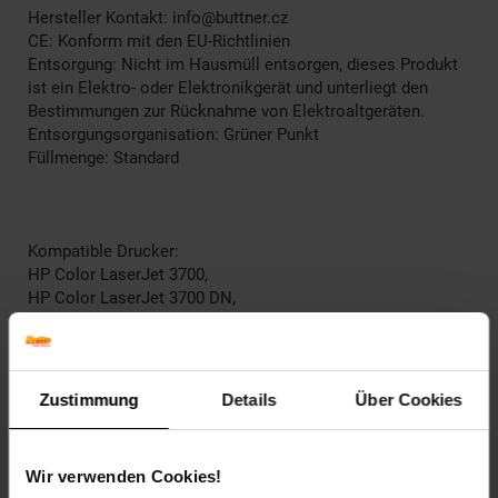
Hersteller Kontakt: info@buttner.cz
CE: Konform mit den EU-Richtlinien
Entsorgung: Nicht im Hausmüll entsorgen, dieses Produkt
ist ein Elektro- oder Elektronikgerät und unterliegt den
Bestimmungen zur Rücknahme von Elektroaltgeräten.
Entsorgungsorganisation: Grüner Punkt
Füllmenge: Standard
Kompatible Drucker:
HP Color LaserJet 3700,
HP Color LaserJet 3700 DN,
HP Color LaserJet 3700 DTN,
HP Color LaserJet 3700 N,
HP Color LaserJet 3700 Series
Zustimmung
Details
Über Cookies
EAR_Kategorie: 5_Kleingeräte
EAR_Marke: Peach
Elektroprodukt: Ja
Wir verwenden Cookies!
Kapazität in Seiten: 6000