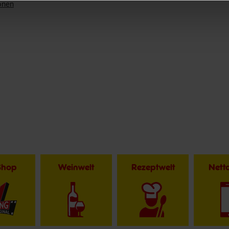
onen
Shop
Weinwelt
Rezeptwelt
Net