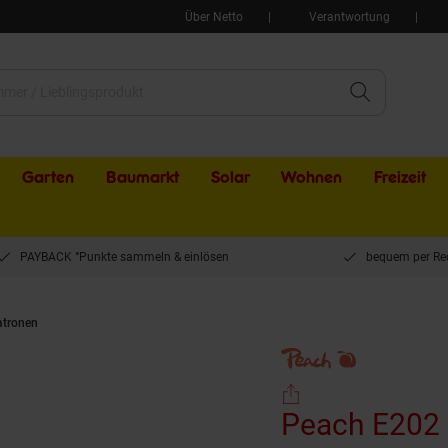
Über Netto
Verantwortung
Garten
Baumarkt
Solar
Wohnen
Freizeit
PAYBACK °Punkte sammeln & einlösen
bequem per Re
atronen
Peach E202 XL 6 Druckerpatronen XL (2*bk, bkph, c/m/y) ersetzt Epso
Peach E202 