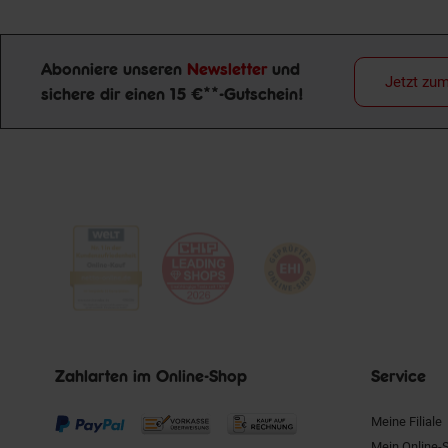
Abonniere unseren
Newsletter
und
Jetzt zu
sichere dir einen 15 €**-Gutschein!
Newsletter Anmeldung
Zahlarten im Online-Shop
Service
Meine Filiale
Mein Online-