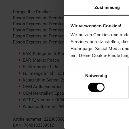
Zustimmung
Kompatible Drucker:
Epson Expression Premium XP-6000,
Epson Expression Premium XP-6005,
Wir verwenden Cookies!
Epson Expression Premium XP-6100,
Wir nutzen Cookies und ander
Epson Expression Premium XP-6100 Series,
Services bereitzustellen, di
Epson Expression Premium XP-6105
Homepage, Social Media und P
EAR_Kategorie: 5_Kleingeräte
ein. Deine Cookie-Einstellun
EAR_Marke: Peach
Elektroprodukt: Ja
Einwilligungsauswahl
Füllmenge in ml: 1x..1320, 4x8.5
Notwendig
Kapazität in Seiten: 2x560, ---, 815, 565, 585
OEM Artikelnummer: No. 202XL, T02G1*2, T02H1, T02
OEM Hersteller: Epson
WEEE_Nummer: DE60366366
Wiederaufbereitet: Wiederaufbereitetes Produkt
Artikelnummer: 2223035000
EAN: 7640182389512