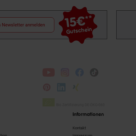
15€
**
m Newsletter anmelden
Gutschein
Folge
uns
auf
Bio Zertifizierung
DE-ÖKO-060
Unsere
Siegel
Informationen
Kontakt
Shop
Impressum