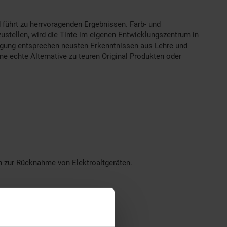
 führt zu herrvoragenden Ergebnissen. Farb- und
ustellen, wird die Tinte im eigenen Entwicklungszentrum in
tigung entsprechen neusten Erkenntnissen aus Lehre und
ne echte Alternative zu teuren Original Produkten oder
en zur Rücknahme von Elektroaltgeräten.