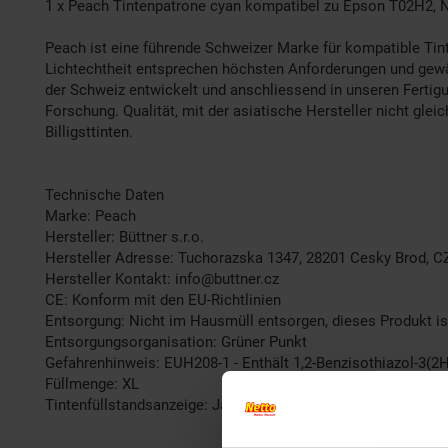
1 x Peach Tintenpatrone cyan kompatibel zu Epson T02H2,
Peach ist eine führende Schweizer Marke für kompatible Tint
Lichtechtheit entsprechen höchsten Anforderungen und gewähr
der Schweiz entwickelt und anschliessend in unseren Fertig
Forschung. Qualität, mit der asiatische Hersteller nicht gle
Billigsttinten.
Technische Daten
Marke: Peach
Hersteller: Büttner s.r.o.
Hersteller Adresse: Tuchorazska 1347, 28201 Cesky Brod, C
Hersteller Kontakt: info@buttner.cz
CE: Konform mit den EU-Richtlinien
Entsorgung: Nicht im Hausmüll entsorgen, dieses Produkt is
Entsorgungsorganisation: Grüner Punkt
Gefahrenhinweis: EUH208-1 - Enthält 1,2-Benzisothiazol-3(2H
Füllmenge: XL
Tintenfüllstandsanzeige: Ja