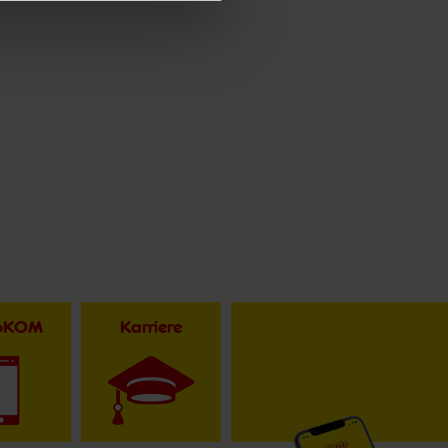
toKOM
Karriere