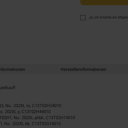
Ja, ich möchte ein Altger
nformationen
Herstellerinformationen
zelkauf!
2H3, No. 202XL m, C13T02H34010
No. 202XL y, C13T02H44010
n T02H1, No. 202XL phbk, C13T02H14010
G1, No. 202XL bk, C13T02G14010