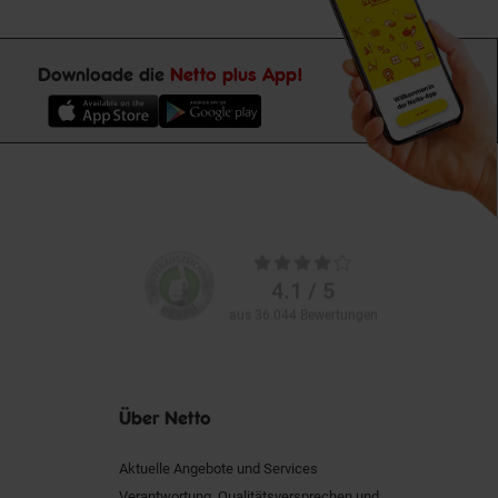
Downloade die
Netto plus App!
Unsere
Durchschnittliche
Kundenbewertungen
Bewertungen
4.1 / 5
aus 36.044 Bewertungen
Über Netto
Aktuelle Angebote und Services
Verantwortung, Qualitätsversprechen und