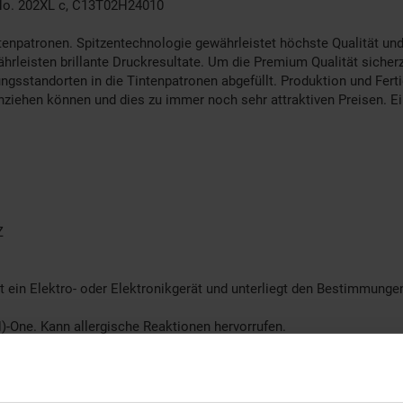
 No. 202XL c, C13T02H24010
enpatronen. Spitzentechnologie gewährleistet höchste Qualität und
leisten brillante Druckresultate. Um die Premium Qualität sicherz
ungsstandorten in die Tintenpatronen abgefüllt. Produktion und Fer
ichziehen können und dies zu immer noch sehr attraktiven Preisen. Ei
Z
t ein Elektro- oder Elektronikgerät und unterliegt den Bestimmung
)-One. Kann allergische Reaktionen hervorrufen.