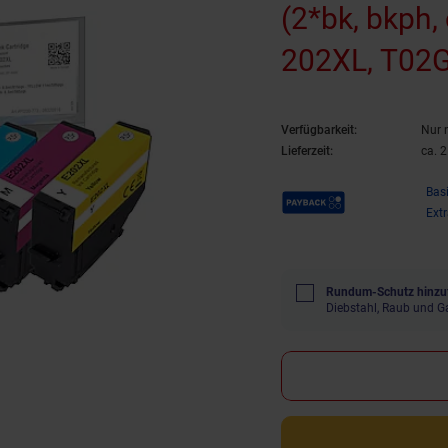
(2*bk, bkph,
202XL, T02G
T02H4 (wied
Verfügbarkeit:
Nur 
Lieferzeit:
ca. 
Payback Punkte
Bas
Ext
Rundum-Schutz hinzu
Diebstahl, Raub und G