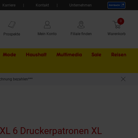
Karriere
Kontakt
Unternehmen
0
Artikel
Mein Konto
Filiale finden
Warenkorb
Prospekte
Mode
Haushalt
Multimedia
Sale
Externer Li
Reisen
chnung bezahlen***
n No. 202XL, T02G1*2, T02H1, T02H2, T02H3, T02H4 (wiederaufbereitet)
XL 6 Druckerpatronen XL