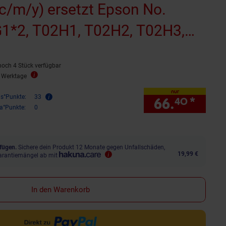
 c/m/y) ersetzt Epson No.
1*2, T02H1, T02H2, T02H3,
eraufbereitet)
noch 4 Stück verfügbar
2 Werktage
nur
is°Punkte:
33
66.
*
nur 
40
ra°Punkte:
0
fügen.
Sichere dein Produkt 12 Monate gegen Unfallschäden,
19,99 €
arantiemängel ab mit
In den Warenkorb