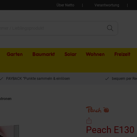
Über Netto
Verantwortung
Garten
Baumarkt
Solar
Wohnen
Freizeit
PAYBACK °Punkte sammeln & einlösen
bequem per Re
atronen
Peach E130 Druckerpatrone XL ye ersetzt Epson T1304 y, C13T13044010
Peach E130 Druckerpatrone XL ye ersetzt