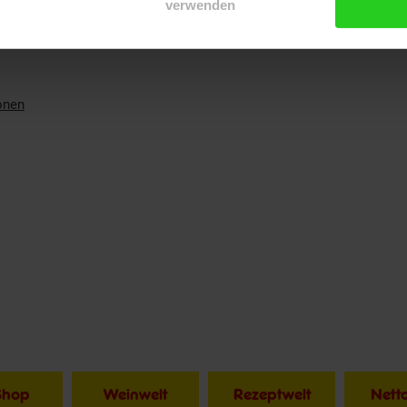
verwenden
onen
Shop
Weinwelt
Rezeptwelt
Net