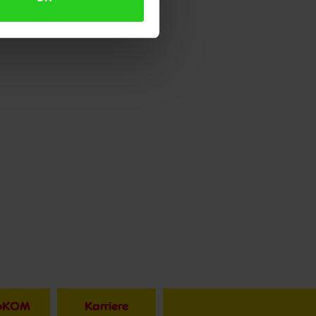
toKOM
Karriere