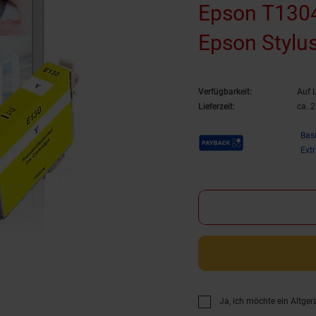
Epson T1304
Epson Stylu
Office B 42
Verfügbarkeit:
Auf 
(wiederaufbe
Lieferzeit:
ca. 
Payback Punkte
Bas
Ext
Ja, ich möchte ein Altger