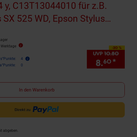
 y, C13T13044010 für z.B.
s SX 525 WD, Epson Stylus
 WD, Epson WorkForce 525
Lager
reitet)
2 Werktage
-20 %
Sie Sparen 20 Prozent,
UVP
10.
80
UVP : 1
is°Punkte:
4
8.
*
Sie S
60
ra°Punkte:
0
In den Warenkorb
ät abgeben.