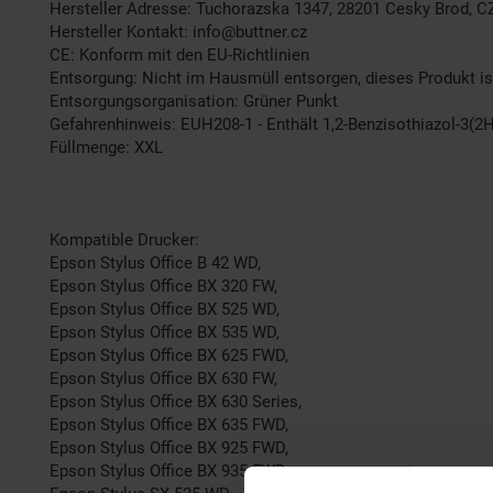
Hersteller Adresse: Tuchorazska 1347, 28201 Cesky Brod, C
Hersteller Kontakt: info@buttner.cz
CE: Konform mit den EU-Richtlinien
Entsorgung: Nicht im Hausmüll entsorgen, dieses Produkt is
Entsorgungsorganisation: Grüner Punkt
Gefahrenhinweis: EUH208-1 - Enthält 1,2-Benzisothiazol-3(2H
Füllmenge: XXL
Kompatible Drucker:
Epson Stylus Office B 42 WD,
Epson Stylus Office BX 320 FW,
Epson Stylus Office BX 525 WD,
Epson Stylus Office BX 535 WD,
Epson Stylus Office BX 625 FWD,
Epson Stylus Office BX 630 FW,
Epson Stylus Office BX 630 Series,
Epson Stylus Office BX 635 FWD,
Epson Stylus Office BX 925 FWD,
Epson Stylus Office BX 935 FWD,