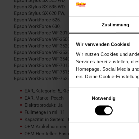
Epson Stylus SX 525 WD,
Epson Stylus SX 535 WD,
Epson Stylus SX 620 FW,
Epson WorkForce 525,
Zustimmung
Epson WorkForce 630,
Epson WorkForce WF-3010 DW,
Epson WorkForce WF-3500 Series,
Wir verwenden Cookies!
Epson WorkForce WF-3520 DWF,
Epson WorkForce WF-3530 DTWF,
Wir nutzen Cookies und ander
Epson WorkForce WF-3540 DTWF,
Services bereitzustellen, di
Epson WorkForce WF-7015,
Homepage, Social Media und P
Epson WorkForce WF-7515,
ein. Deine Cookie-Einstellun
Epson WorkForce WF-7525
EAR_Kategorie: 5_Kleingeräte
Einwilligungsauswahl
EAR_Marke: Peach
Notwendig
Elektroprodukt: Ja
Füllmenge in ml: 11
Kapazität in Seiten: 1090
OEM Artikelnummer: T1304 y, C13T13044010
OEM Hersteller: Epson