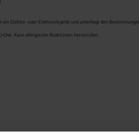
Z
t ein Elektro- oder Elektronikgerät und unterliegt den Bestimmung
)-One. Kann allergische Reaktionen hervorrufen.