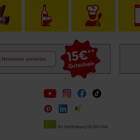
15€
**
m Newsletter anmelden
Gutschein
Folge
uns
auf
Bio Zertifizierung
DE-ÖKO-060
Unsere
Siegel