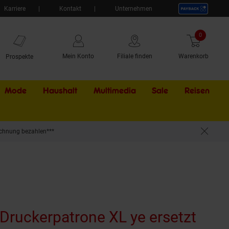
Karriere
Kontakt
Unternehmen
0
Artikel
Mein Konto
Filiale finden
Warenkorb
Prospekte
Mode
Haushalt
Multimedia
Sale
Externer Li
Reisen
chnung bezahlen***
 für z.B. Epson Stylus SX 525 WD, Epson Stylus Office B 42 WD, Epson WorkForce