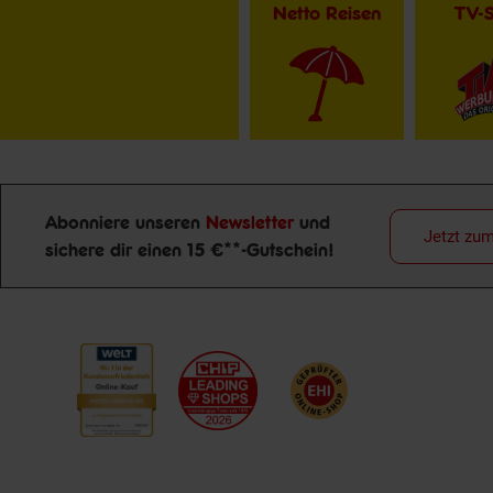
Netto Reisen
TV-
Abonniere unseren
Newsletter
und
Jetzt zu
sichere dir einen 15 €**-Gutschein!
Newsletter Anmeldung