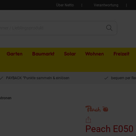
Über Netto
Verantwortung
Garten
Baumarkt
Solar
Wohnen
Freizeit
PAYBACK °Punkte sammeln & einlösen
bequem per Re
atronen
Peach E050 Toner cy ersetzt Epson S050189, C13S050189 für z.B. Epso
Peach E050 Toner cy ersetzt Epson