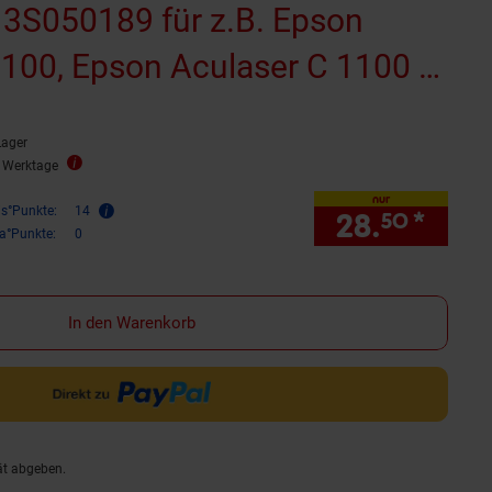
3S050189 für z.B. Epson
1100, Epson Aculaser C 1100 N,
ser CX 11 N
Lager
reitet)
2 Werktage
nur
is°Punkte:
14
28.
*
nur 
50
ra°Punkte:
0
In den Warenkorb
ät abgeben.