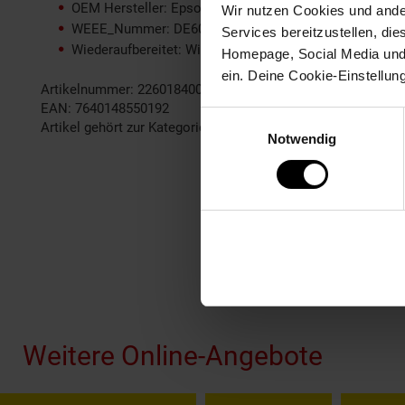
OEM Hersteller: Epson
Wir nutzen Cookies und ander
WEEE_Nummer: DE60366366
Services bereitzustellen, di
Wiederaufbereitet: Wiederaufbereitetes Produkt
Homepage, Social Media und P
ein. Deine Cookie-Einstellun
Artikelnummer: 2260184000
EAN: 7640148550192
Einwilligungsauswahl
Artikel gehört zur Kategorie:
Drucker-Zubehör & Druckerpatr
Notwendig
Fußzeile
Weitere Online-Angebote