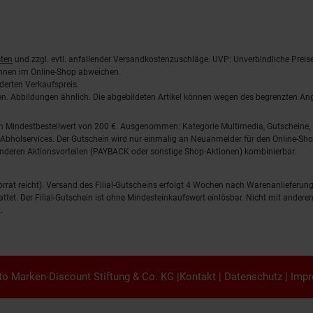
ten
und zzgl. evtl. anfallender Versandkostenzuschläge. UVP: Unverbindliche Preis
önnen im Online-Shop abweichen.
derten Verkaufspreis.
lten. Abbildungen ähnlich. Die abgebildeten Artikel können wegen des begrenzten A
em Mindestbestellwert von 200 €. Ausgenommen: Kategorie Multimedia, Gutscheine
Abholservices. Der Gutschein wird nur einmalig an Neuanmelder für den Online-Shop
anderen Aktionsvorteilen (PAYBACK oder sonstige Shop-Aktionen) kombinierbar.
 Vorrat reicht). Versand des Filial-Gutscheins erfolgt 4 Wochen nach Warenanlieferung
stattet. Der Filial-Gutschein ist ohne Mindesteinkaufswert einlösbar. Nicht mit and
.
o Marken-Discount Stiftung & Co. KG |
Kontakt
|
Datenschutz
|
Imp