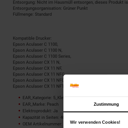
Entsorgung: Nicht im Hausmüll entsorgen, dieses Produkt is
Entsorgungsorganisation: Grüner Punkt
Füllmenge: Standard
Kompatible Drucker:
Epson Aculaser C 1100,
Epson Aculaser C 1100 N,
Epson Aculaser C 1100 Series,
Epson Aculaser CX 11 N,
Epson Aculaser CX 11 NF,
Epson Aculaser CX 11 NFC,
Epson Aculaser CX 11 NFCT,
Epson Aculaser CX 11 NFT
EAR_Kategorie: 5_Kleingeräte
Zustimmung
EAR_Marke: Peach
Elektroprodukt: Ja
Kapazität in Seiten: 4000
Wir verwenden Cookies!
OEM Artikelnummer: S050189, C13S050189