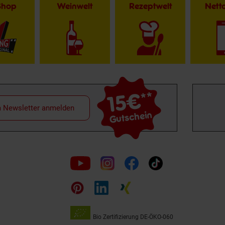
Shop
Weinwelt
Rezeptwelt
Net
15€
**
m Newsletter anmelden
Gutschein
Folge
uns
auf
Bio Zertifizierung
DE-ÖKO-060
Unsere