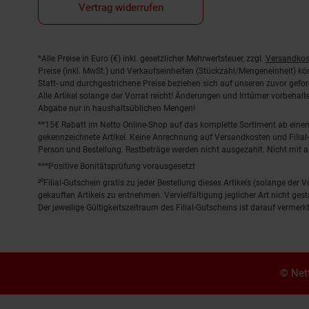
Vertrag widerrufen
Fußnoten
*Alle Preise in Euro (€) inkl. gesetzlicher Mehrwertsteuer, zzgl.
Versandkos
Preise (inkl. MwSt.) und Verkaufseinheiten (Stückzahl/Mengeneinheit) k
Statt- und durchgestrichene Preise beziehen sich auf unseren zuvor gefor
Alle Artikel solange der Vorrat reicht! Änderungen und Irrtümer vorbeha
Abgabe nur in haushaltsüblichen Mengen!
**15€ Rabatt im Netto Online-Shop auf das komplette Sortiment ab ein
gekennzeichnete Artikel. Keine Anrechnung auf Versandkosten und Filial-
Person und Bestellung. Restbeträge werden nicht ausgezahlt. Nicht mit 
***Positive Bonitätsprüfung vorausgesetzt
²⁰Filial-Gutschein gratis zu jeder Bestellung dieses Artikels (solange der
gekauften Artikels zu entnehmen. Vervielfältigung jeglicher Art nicht ge
Der jeweilige Gültigkeitszeitraum des Filial-Gutscheins ist darauf vermerkt
© Nett