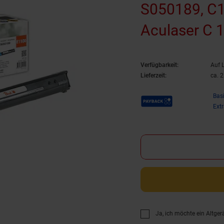
S050189, C1
Aculaser C 
Epson Acula
Verfügbarkeit:
Auf 
(wiederaufbe
Lieferzeit:
ca. 
Payback Punkte
Bas
Ext
Ja, ich möchte ein Altger