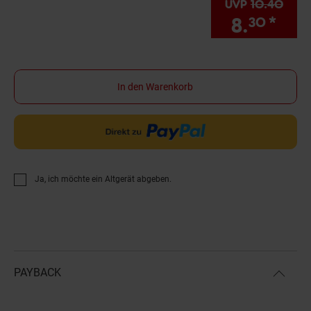
UVP
10.
40
UVP 
8.
*
Sie
30
In den Warenkorb
Ja, ich möchte ein Altgerät abgeben.
PAYBACK