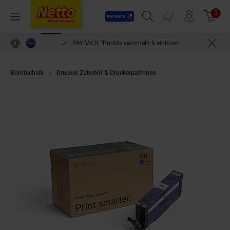
Payback
Prospekte
0
Arti
Menü
Suchfeld einblenden
Filiale finden
Warenkorb
PAYBACK °Punkte sammeln & einlösen
Bürotechnik
Drucker-Zubehör & Druckerpatronen
Peach C581 PB Drucke