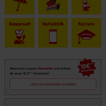
Rezeptwelt
NettoKOM
Karriere
15€
**
Newsletter Anmeldung
Abonniere unseren
Newsletter
und sichere
Gutschein
dir einen 15 €**-Gutschein!
Jetzt zum Newsletter anmelden