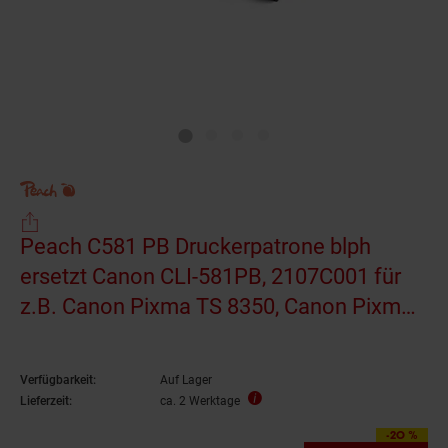
Peach C581 PB Druckerpatrone blph
ersetzt Canon CLI-581PB, 2107C001 für
z.B. Canon Pixma TS 8350, Canon Pixma
TS 8350 a, Canon Pixma TS 8250
(wiederaufbereitet)
Verfügbarkeit:
Auf Lager
Lieferzeit:
ca. 2 Werktage
-20 %
Sie Sparen 20 Prozen