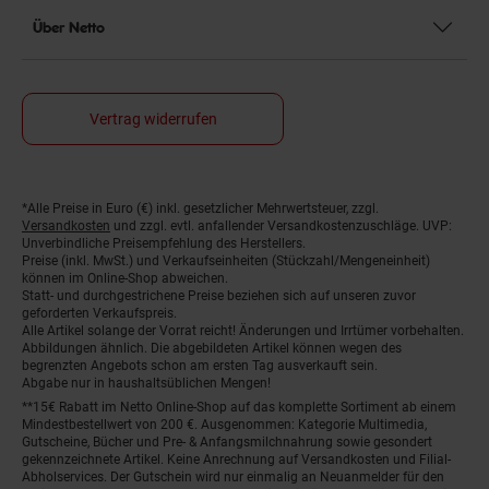
Über Netto
Vertrag widerrufen
*Alle Preise in Euro (€) inkl. gesetzlicher Mehrwertsteuer, zzgl.
Fußnoten
Versandkosten
und zzgl. evtl. anfallender Versandkostenzuschläge. UVP:
Unverbindliche Preisempfehlung des Herstellers.
Preise (inkl. MwSt.) und Verkaufseinheiten (Stückzahl/Mengeneinheit)
können im Online-Shop abweichen.
Statt- und durchgestrichene Preise beziehen sich auf unseren zuvor
geforderten Verkaufspreis.
Alle Artikel solange der Vorrat reicht! Änderungen und Irrtümer vorbehalten.
Abbildungen ähnlich. Die abgebildeten Artikel können wegen des
begrenzten Angebots schon am ersten Tag ausverkauft sein.
Abgabe nur in haushaltsüblichen Mengen!
**15€ Rabatt im Netto Online-Shop auf das komplette Sortiment ab einem
Mindestbestellwert von 200 €. Ausgenommen: Kategorie Multimedia,
Gutscheine, Bücher und Pre- & Anfangsmilchnahrung sowie gesondert
gekennzeichnete Artikel. Keine Anrechnung auf Versandkosten und Filial-
Abholservices. Der Gutschein wird nur einmalig an Neuanmelder für den