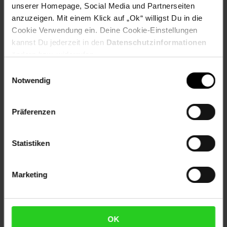
unserer Homepage, Social Media und Partnerseiten
Herstellerinformationen
anzuzeigen. Mit einem Klick auf „Ok“ willigst Du in die
Cookie Verwendung ein. Deine Cookie-Einstellungen
kannst Du jederzeit in den
Datenschutzinformationen
ändern bzw. widerrufen.
Einwilligungsauswahl
Fußzeile
Weitere Online-Angebote
Notwendig
Netto Reisen
TV-Shop
Weinwelt
Präferenzen
Statistiken
Marketing
Rezeptwelt
NettoKOM
Karriere
OK