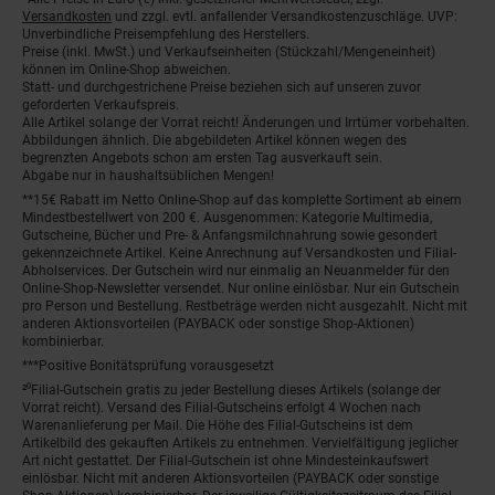
Fußnoten
Versandkosten
und zzgl. evtl. anfallender Versandkostenzuschläge. UVP:
Unverbindliche Preisempfehlung des Herstellers.
Preise (inkl. MwSt.) und Verkaufseinheiten (Stückzahl/Mengeneinheit)
können im Online-Shop abweichen.
Statt- und durchgestrichene Preise beziehen sich auf unseren zuvor
geforderten Verkaufspreis.
Alle Artikel solange der Vorrat reicht! Änderungen und Irrtümer vorbehalten.
Abbildungen ähnlich. Die abgebildeten Artikel können wegen des
begrenzten Angebots schon am ersten Tag ausverkauft sein.
Abgabe nur in haushaltsüblichen Mengen!
**15€ Rabatt im Netto Online-Shop auf das komplette Sortiment ab einem
Mindestbestellwert von 200 €. Ausgenommen: Kategorie Multimedia,
Gutscheine, Bücher und Pre- & Anfangsmilchnahrung sowie gesondert
gekennzeichnete Artikel. Keine Anrechnung auf Versandkosten und Filial-
Abholservices. Der Gutschein wird nur einmalig an Neuanmelder für den
Online-Shop-Newsletter versendet. Nur online einlösbar. Nur ein Gutschein
pro Person und Bestellung. Restbeträge werden nicht ausgezahlt. Nicht mit
anderen Aktionsvorteilen (PAYBACK oder sonstige Shop-Aktionen)
kombinierbar.
***Positive Bonitätsprüfung vorausgesetzt
²⁰Filial-Gutschein gratis zu jeder Bestellung dieses Artikels (solange der
Vorrat reicht). Versand des Filial-Gutscheins erfolgt 4 Wochen nach
Warenanlieferung per Mail. Die Höhe des Filial-Gutscheins ist dem
Artikelbild des gekauften Artikels zu entnehmen. Vervielfältigung jeglicher
Art nicht gestattet. Der Filial-Gutschein ist ohne Mindesteinkaufswert
einlösbar. Nicht mit anderen Aktionsvorteilen (PAYBACK oder sonstige