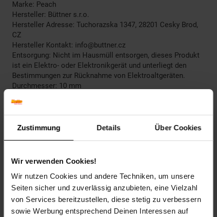
Marke: Peach
Hersteller: Büttner s.r.o.
Hersteller Adresse: Tuchorazska 1347, 28201 Cesky Brod,
CZ
Hersteller Kontakt: info@buttner.cz
Entsorgung: Nicht im Hausmüll entsorgen, dieses Produkt
ist ein Elektro- oder Elektronikgerät und unterliegt den
Bestimmungen zur Rücknahme von Elektroaltgeräten.
Durchmesser: 10 mm
Bindekapazität: 65 Seiten
Elektroprodukt: Nein
Zustimmung
Details
Über Cookies
Artikelnummer: 2276068000
EAN: 7640106494100
Artikel gehört zur Kategorie:
Bindesysteme
Wir verwenden Cookies!
Wir nutzen Cookies und andere Techniken, um unsere
Seiten sicher und zuverlässig anzubieten, eine Vielzahl
von Services bereitzustellen, diese stetig zu verbessern
Versandinformationen
sowie Werbung entsprechend Deinen Interessen auf