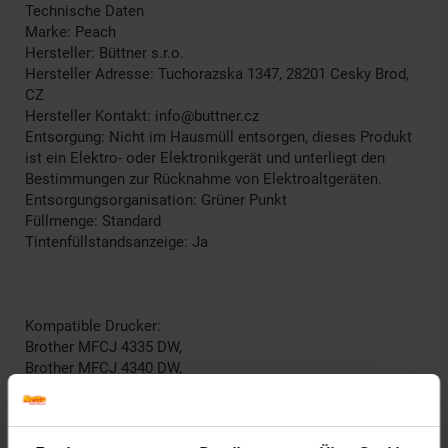
Technische Daten
Marke: Peach
Hersteller: Büttner s.r.o.
Hersteller Adresse: Tuchorazska 1347, 28201 Cesky Brod,
CZ
Hersteller Kontakt: info@buttner.cz
Entsorgung: Nicht im Hausmüll entsorgen, dieses Produkt
ist ein Elektro- oder Elektronikgerät und unterliegt den
Bestimmungen zur Rücknahme von Elektroaltgeräten.
Entsorgungsorganisation: Grüner Punkt
Füllmenge: Standard
Tintenfüllstandsanzeige: Ja
Kompatible Drucker:
Brother MFCJ 4335 DW,
Brother MFCJ 4340 DW,
Brother MFCJ 4340 DWE Ecopro,
Brother MFCJ 4535 DW,
Brother MFCJ 4540 DW,