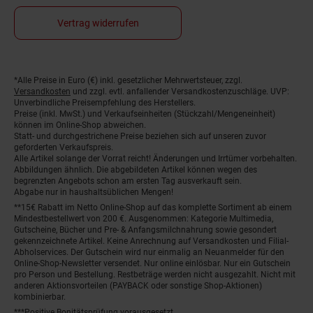
Vertrag widerrufen
*Alle Preise in Euro (€) inkl. gesetzlicher Mehrwertsteuer, zzgl.
Fußnoten
Versandkosten
und zzgl. evtl. anfallender Versandkostenzuschläge. UVP:
Unverbindliche Preisempfehlung des Herstellers.
Preise (inkl. MwSt.) und Verkaufseinheiten (Stückzahl/Mengeneinheit)
können im Online-Shop abweichen.
Statt- und durchgestrichene Preise beziehen sich auf unseren zuvor
geforderten Verkaufspreis.
Alle Artikel solange der Vorrat reicht! Änderungen und Irrtümer vorbehalten.
Abbildungen ähnlich. Die abgebildeten Artikel können wegen des
begrenzten Angebots schon am ersten Tag ausverkauft sein.
Abgabe nur in haushaltsüblichen Mengen!
**15€ Rabatt im Netto Online-Shop auf das komplette Sortiment ab einem
Mindestbestellwert von 200 €. Ausgenommen: Kategorie Multimedia,
Gutscheine, Bücher und Pre- & Anfangsmilchnahrung sowie gesondert
gekennzeichnete Artikel. Keine Anrechnung auf Versandkosten und Filial-
Abholservices. Der Gutschein wird nur einmalig an Neuanmelder für den
Online-Shop-Newsletter versendet. Nur online einlösbar. Nur ein Gutschein
pro Person und Bestellung. Restbeträge werden nicht ausgezahlt. Nicht mit
anderen Aktionsvorteilen (PAYBACK oder sonstige Shop-Aktionen)
kombinierbar.
***Positive Bonitätsprüfung vorausgesetzt