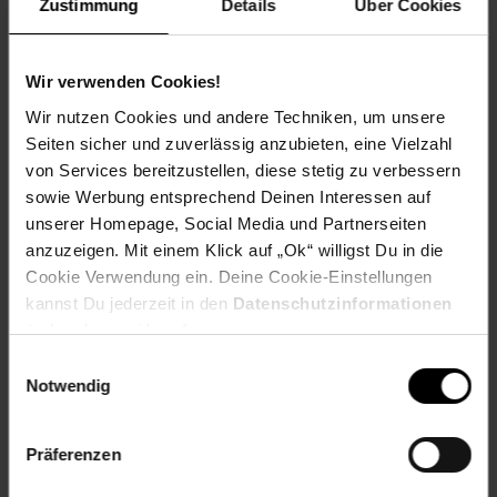
Brother MFCJ 4540 DW XL,
Zustimmung
Details
Über Cookies
Brother MFCJ 4540 DWT,
Brother MFCJ 4540 Series
Wir verwenden Cookies!
EAR_Kategorie: 5_Kleingeräte
Wir nutzen Cookies und andere Techniken, um unsere
EAR_Marke: Peach
Seiten sicher und zuverlässig anzubieten, eine Vielzahl
Elektroprodukt: Ja
von Services bereitzustellen, diese stetig zu verbessern
Füllmenge in ml: 55
sowie Werbung entsprechend Deinen Interessen auf
Kapazität in Seiten: 3000
OEM Artikelnummer: LC-426BK
unserer Homepage, Social Media und Partnerseiten
OEM Hersteller: Brother
anzuzeigen. Mit einem Klick auf „Ok“ willigst Du in die
WEEE_Nummer: DE60366366
Cookie Verwendung ein. Deine Cookie-Einstellungen
Wiederaufbereitet: Wiederaufbereitetes Produkt
kannst Du jederzeit in den
Datenschutzinformationen
ändern bzw. widerrufen.
Artikelnummer: 3031269000
Einwilligungsauswahl
EAN: 7640366818241
Notwendig
Artikel gehört zur Kategorie:
Drucker-Zubehör &
Druckerpatronen
Präferenzen