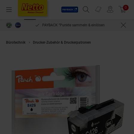
Payback
Prospekte
0
Arti
Menü
Suchfeld einblenden
Filiale finden
Warenkorb
PAYBACK °Punkte sammeln & einlösen
Bürotechnik
Drucker-Zubehör & Druckerpatronen
Peach B426 BK Drucke