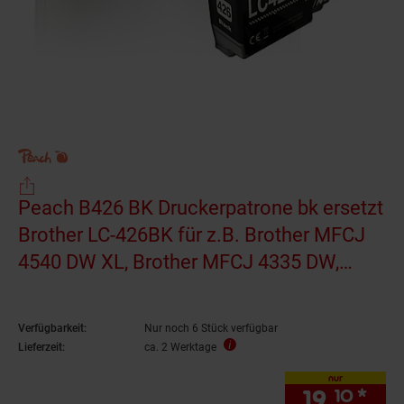
Peach B426 BK Druckerpatrone bk ersetzt
Brother LC-426BK für z.B. Brother MFCJ
4540 DW XL, Brother MFCJ 4335 DW,
Brother MFCJ 4340 DW
(wiederaufbereitet)
Verfügbarkeit:
Nur noch 6 Stück verfügbar
Lieferzeit:
ca. 2 Werktage
nur
19.
*
nur
10