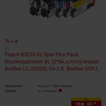
Peach B3235 XL Spar Plus Pack
Druckerpatronen XL (2*bk, c/m/y) ersetzt
Brother LC-3235XL für z.B. Brother DCPJ
1100 DW, Brother MFCJ 1300 DW
Verfügbarkeit:
Nur noch 1 Stück verfügbar
Lieferzeit:
ca. 2 Werktage
nur
118.
*
nur
40