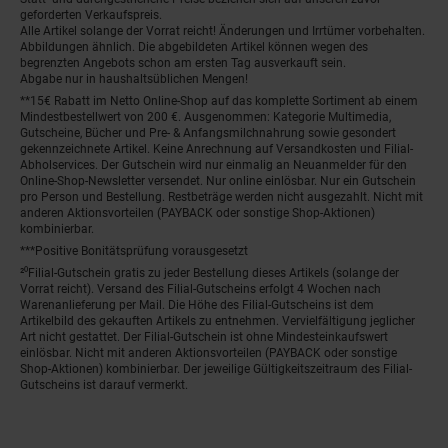
geforderten Verkaufspreis.
Alle Artikel solange der Vorrat reicht! Änderungen und Irrtümer vorbehalten.
Abbildungen ähnlich. Die abgebildeten Artikel können wegen des
begrenzten Angebots schon am ersten Tag ausverkauft sein.
Abgabe nur in haushaltsüblichen Mengen!
**15€ Rabatt im Netto Online-Shop auf das komplette Sortiment ab einem
Mindestbestellwert von 200 €. Ausgenommen: Kategorie Multimedia,
Gutscheine, Bücher und Pre- & Anfangsmilchnahrung sowie gesondert
gekennzeichnete Artikel. Keine Anrechnung auf Versandkosten und Filial-
Abholservices. Der Gutschein wird nur einmalig an Neuanmelder für den
Online-Shop-Newsletter versendet. Nur online einlösbar. Nur ein Gutschein
pro Person und Bestellung. Restbeträge werden nicht ausgezahlt. Nicht mit
anderen Aktionsvorteilen (PAYBACK oder sonstige Shop-Aktionen)
kombinierbar.
***Positive Bonitätsprüfung vorausgesetzt
²⁰Filial-Gutschein gratis zu jeder Bestellung dieses Artikels (solange der
Vorrat reicht). Versand des Filial-Gutscheins erfolgt 4 Wochen nach
Warenanlieferung per Mail. Die Höhe des Filial-Gutscheins ist dem
Artikelbild des gekauften Artikels zu entnehmen. Vervielfältigung jeglicher
Art nicht gestattet. Der Filial-Gutschein ist ohne Mindesteinkaufswert
einlösbar. Nicht mit anderen Aktionsvorteilen (PAYBACK oder sonstige
Shop-Aktionen) kombinierbar. Der jeweilige Gültigkeitszeitraum des Filial-
Gutscheins ist darauf vermerkt.