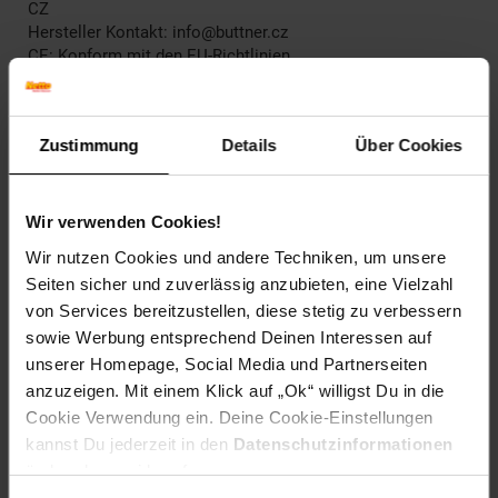
CZ
Hersteller Kontakt: info@buttner.cz
CE: Konform mit den EU-Richtlinien
Entsorgung: Nicht im Hausmüll entsorgen, dieses Produkt
ist ein Elektro- oder Elektronikgerät und unterliegt den
Bestimmungen zur Rücknahme von Elektroaltgeräten.
Zustimmung
Details
Über Cookies
Entsorgungsorganisation: Grüner Punkt
Gefahrenhinweis: EUH208-1 - Enthält 1,2-Benzisothiazol-
3(2H)-One. Kann allergische Reaktionen hervorrufen.
Füllmenge: XL
Wir verwenden Cookies!
Tintenfüllstandsanzeige: Ja
Wir nutzen Cookies und andere Techniken, um unsere
Seiten sicher und zuverlässig anzubieten, eine Vielzahl
von Services bereitzustellen, diese stetig zu verbessern
Kompatible Drucker:
sowie Werbung entsprechend Deinen Interessen auf
Brother DCPJ 1100 DW,
unserer Homepage, Social Media und Partnerseiten
Brother MFCJ 1300 DW
anzuzeigen. Mit einem Klick auf „Ok“ willigst Du in die
Cookie Verwendung ein. Deine Cookie-Einstellungen
EAR_Kategorie: 5_Kleingeräte
kannst Du jederzeit in den
Datenschutzinformationen
EAR_Marke: Peach
ändern bzw. widerrufen.
Elektroprodukt: Ja