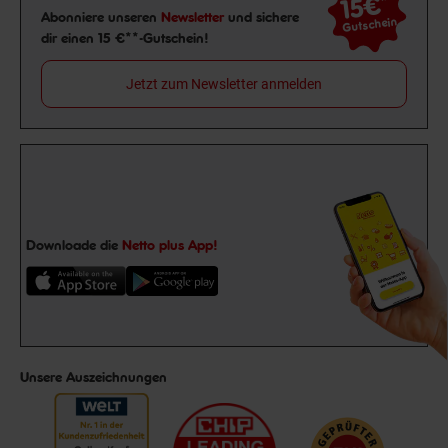
15€
**
Newsletter Anmeldung
Abonniere unseren
Newsletter
und sichere
Gutschein
dir einen 15 €**-Gutschein!
Jetzt zum Newsletter anmelden
Downloade die
Netto plus App!
Unsere Auszeichnungen