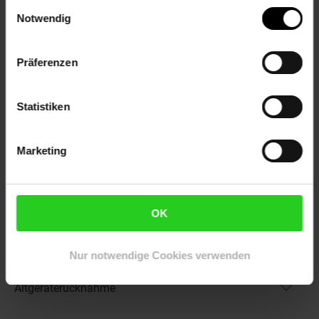
Füllmenge in ml: 2x129, 3x52
Einwilligungsauswahl
Notwendig
OEM Artikelnummer: LC-3235XL
OEM Hersteller: Brother
WEEE_Nummer: DE60366366
Präferenzen
Artikelnummer: 2161587000
EAN: 7640460542295
Statistiken
Artikel gehört zur Kategorie:
Drucker-Zubehör &
Druckerpatronen
Marketing
Versandinformationen
OK
Herstellerinformationen
Nur notwendige Cookies verwenden
Altgeräterücknahme