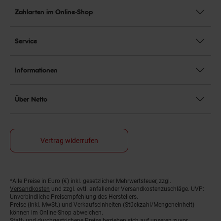
Zahlarten im Online-Shop
Service
Informationen
Über Netto
Vertrag widerrufen
*Alle Preise in Euro (€) inkl. gesetzlicher Mehrwertsteuer, zzgl.
Fußnoten
Versandkosten
und zzgl. evtl. anfallender Versandkostenzuschläge. UVP:
Unverbindliche Preisempfehlung des Herstellers.
Preise (inkl. MwSt.) und Verkaufseinheiten (Stückzahl/Mengeneinheit)
können im Online-Shop abweichen.
Statt- und durchgestrichene Preise beziehen sich auf unseren zuvor