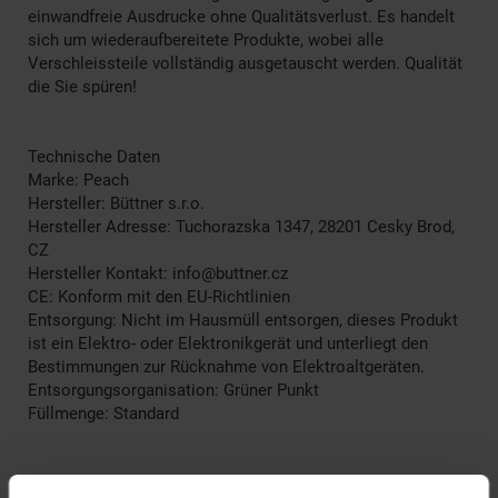
einwandfreie Ausdrucke ohne Qualitätsverlust. Es handelt
sich um wiederaufbereitete Produkte, wobei alle
Verschleissteile vollständig ausgetauscht werden. Qualität
die Sie spüren!
Technische Daten
Marke: Peach
Hersteller: Büttner s.r.o.
Hersteller Adresse: Tuchorazska 1347, 28201 Cesky Brod,
CZ
Hersteller Kontakt: info@buttner.cz
CE: Konform mit den EU-Richtlinien
Entsorgung: Nicht im Hausmüll entsorgen, dieses Produkt
ist ein Elektro- oder Elektronikgerät und unterliegt den
Bestimmungen zur Rücknahme von Elektroaltgeräten.
Entsorgungsorganisation: Grüner Punkt
Füllmenge: Standard