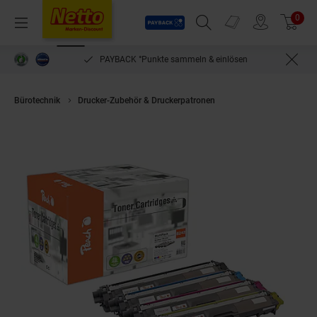
Payback
Prospekte
0
Arti
Menü
Suchfeld einblenden
Filiale finden
Warenkorb
PAYBACK °Punkte sammeln & einlösen
Bürotechnik
Drucker-Zubehör & Druckerpatronen
Peach B242 4 Toner (b