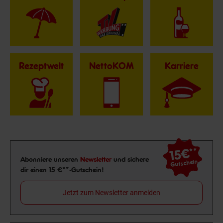
Rezeptwelt
NettoKOM
Karriere
15€
**
Newsletter Anmeldung
Abonniere unseren
Newsletter
und sichere
Gutschein
dir einen 15 €**-Gutschein!
Jetzt zum Newsletter anmelden