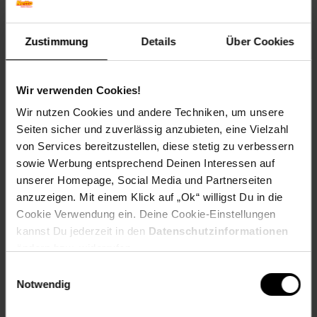
Kompatible Drucker:
Brother DCP-9017 CDW,
Brother DCP-9022 CDW,
Zustimmung
Details
Über Cookies
Brother HL-3142 CW,
Brother HL-3152 CDW,
Brother HL-3172 CDW,
Wir verwenden Cookies!
Brother MFC-9142 CDN,
Brother MFC-9332 CDW,
Wir nutzen Cookies und andere Techniken, um unsere
Brother MFC-9342 CDW
Seiten sicher und zuverlässig anzubieten, eine Vielzahl
von Services bereitzustellen, diese stetig zu verbessern
EAR_Kategorie: 5_Kleingeräte
sowie Werbung entsprechend Deinen Interessen auf
EAR_Marke: Peach
unserer Homepage, Social Media und Partnerseiten
Elektroprodukt: Ja
anzuzeigen. Mit einem Klick auf „Ok“ willigst Du in die
Kapazität in Seiten: 1x2500, 3x1400
Cookie Verwendung ein. Deine Cookie-Einstellungen
OEM Artikelnummer: TN-242
kannst Du jederzeit in den
Datenschutzinformationen
OEM Hersteller: Brother
ändern bzw. widerrufen.
WEEE_Nummer: DE60366366
Wiederaufbereitet: Wiederaufbereitetes Produkt
Einwilligungsauswahl
Notwendig
Artikelnummer: 1890080000
EAN: 7640173438717