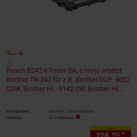
Peach B242 4 Toner (bk, c/m/y) ersetzt
Brother TN-242 für z.B. Brother DCP -9022
CDW, Brother HL -3142 CW, Brother HL
-3152 CDW (wiederaufbereitet)
Verfügbarkeit:
Nur noch 2 Stück verfügbar
Lieferzeit:
ca. 2 Werktage
nur
128.
*
nur
90