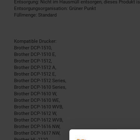
Entsorgung: Nicht im Hausmüll entsorgen, dieses Produkt is
Entsorgungsorganisation: Grüner Punkt
Füllmenge: Standard
Kompatible Drucker:
Brother DCP-1510,
Brother DCP-1510 E,
Brother DCP-1512,
Brother DCP-1512 A,
Brother DCP-1512 E,
Brother DCP-1512 Series,
Brother DCP-1610 Series,
Brother DCP-1610 W,
Brother DCP-1610 WE,
Brother DCP-1610 WVB,
Brother DCP-1612 W,
Brother DCP-1612 WVB,
Brother DCP-1616 NW,
Brother DCP-1617 NW,
Brother HL-1110,