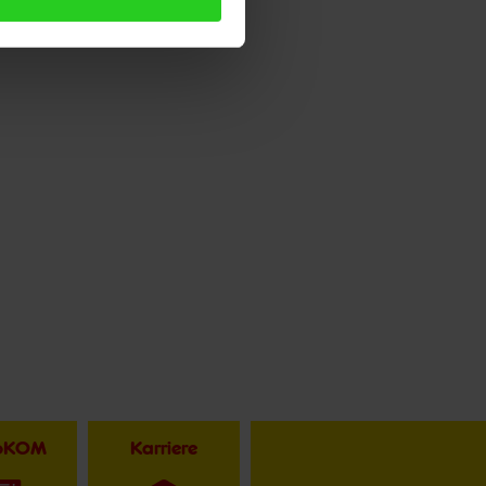
toKOM
Karriere