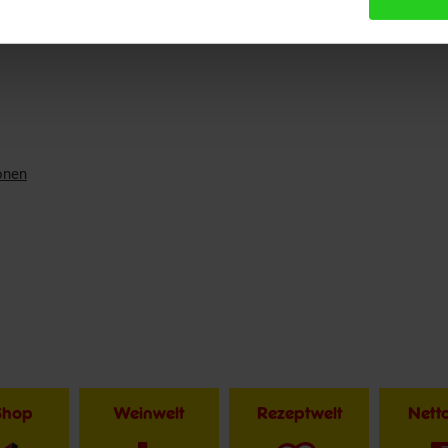
onen
Shop
Weinwelt
Rezeptwelt
Net