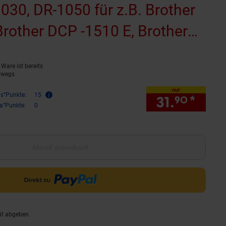
030, DR-1050 für z.B. Brother
rother DCP -1510 E, Brother
Brother HL -1110
Ware ist bereits
reitet)
(Produkt aktuell ausverkauf
rwegs
nur
is°Punkte:
15
31.
*
nur 3
90
ra°Punkte:
0
Aktuell ausverkauft
ät abgeben.