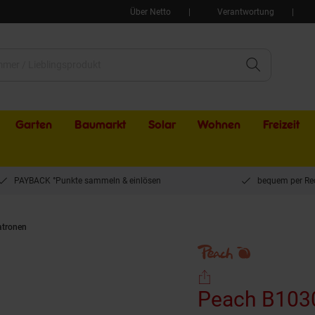
Über Netto
Verantwortung
Garten
Baumarkt
Solar
Wohnen
Freizeit
PAYBACK °Punkte sammeln & einlösen
bequem per Re
atronen
Peach B1030 Trommeleinheit bk ersetzt Brother DR-1030, DR-1050 für z.
Peach B1030 Trommeleinheit bk ers