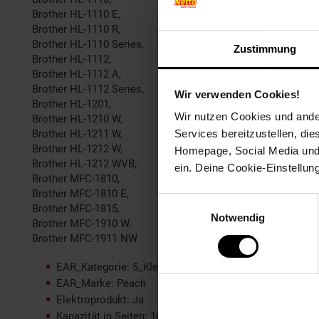
Brother HL-1110 E,
Brother HL-1110 R,
Brother HL-1110 Series,
Zustimmung
Brother HL-1112,
Brother HL-1112 A,
Brother HL-1112 Series,
Wir verwenden Cookies!
Brother HL-1201,
Wir nutzen Cookies und ander
Brother HL-1210 W,
Brother HL-1211 W,
Services bereitzustellen, di
Brother HL-1212 W,
Homepage, Social Media und P
Brother HL-1212 WVB,
ein. Deine Cookie-Einstellun
Brother MFC-1810,
Brother MFC-1810 E,
Einwilligungsauswahl
Brother MFC-1815,
Notwendig
Brother MFC-1910 W,
Brother MFC-1911 NW
EAR_Kategorie: 5_Kleingeräte
EAR_Marke: Peach
Elektroprodukt: Ja
Kapazität in Seiten: 10000