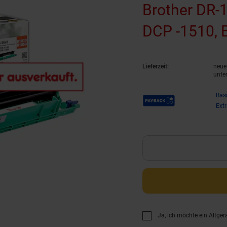
Brother DR-1
DCP -1510, B
DCP -1512, 
Lieferzeit:
neue 
(wiederaufbe
unte
Payback Punkte
Bas
Ext
Ja, ich möchte ein Altger