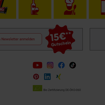
15€
**
m Newsletter anmelden
Gutschein
Folge
uns
auf
Bio Zertifizierung
DE-ÖKO-060
Unsere
Siegel