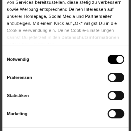
Mikron: 80 mic
von Services bereitzustellen, diese stetig zu verbessern
Packungsgrösse: 25 Stück
sowie Werbung entsprechend Deinen Interessen auf
unserer Homepage, Social Media und Partnerseiten
Elektroprodukt: Nein
anzuzeigen. Mit einem Klick auf „Ok“ willigst Du in die
Cookie Verwendung ein. Deine Cookie-Einstellungen
Artikelnummer: 2192021000
EAN: 7640115943521
kannst Du jederzeit in den
Datenschutzinformationen
Artikel gehört zur Kategorie:
Laminieren
ändern bzw. widerrufen.
Einwilligungsauswahl
Notwendig
Versandinformationen
Präferenzen
Herstellerinformationen
Statistiken
Marketing
Fußzeile
Weitere Online-Angebote