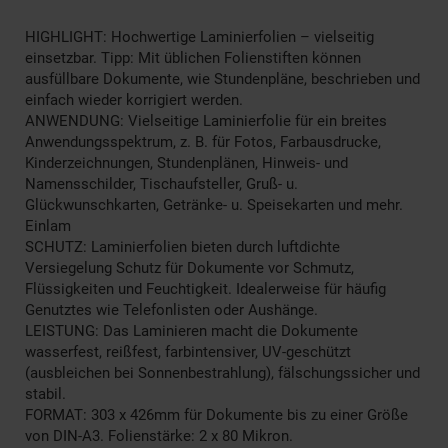
HIGHLIGHT: Hochwertige Laminierfolien – vielseitig
einsetzbar. Tipp: Mit üblichen Folienstiften können
ausfüllbare Dokumente, wie Stundenpläne, beschrieben und
einfach wieder korrigiert werden.
ANWENDUNG: Vielseitige Laminierfolie für ein breites
Anwendungsspektrum, z. B. für Fotos, Farbausdrucke,
Kinderzeichnungen, Stundenplänen, Hinweis- und
Namensschilder, Tischaufsteller, Gruß- u.
Glückwunschkarten, Getränke- u. Speisekarten und mehr.
Einlam
SCHUTZ: Laminierfolien bieten durch luftdichte
Versiegelung Schutz für Dokumente vor Schmutz,
Flüssigkeiten und Feuchtigkeit. Idealerweise für häufig
Genutztes wie Telefonlisten oder Aushänge.
LEISTUNG: Das Laminieren macht die Dokumente
wasserfest, reißfest, farbintensiver, UV-geschützt
(ausbleichen bei Sonnenbestrahlung), fälschungssicher und
stabil.
FORMAT: 303 x 426mm für Dokumente bis zu einer Größe
von DIN-A3. Folienstärke: 2 x 80 Mikron.