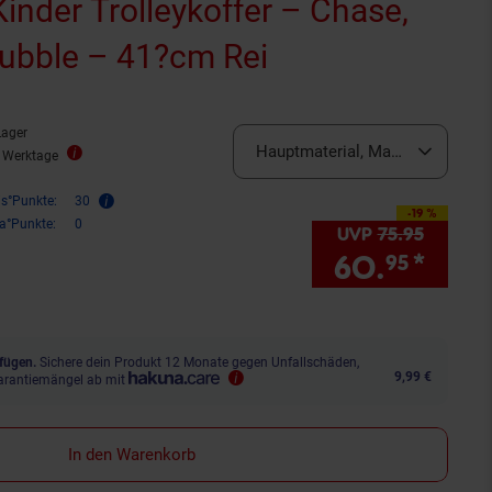
inder Trolleykoffer – Chase,
Rubble – 41?cm Rei
Lager
Hauptmaterial, Materialzusamm
3 Werktage
is°Punkte:
30
-19 %
Sie Sparen 19 Prozent,
ra°Punkte:
0
UVP
75.
95
UVP : 7
60.
*
Sie 
95
fügen.
Sichere dein Produkt 12 Monate gegen Unfallschäden,
9,99 €
arantiemängel ab mit
In den Warenkorb