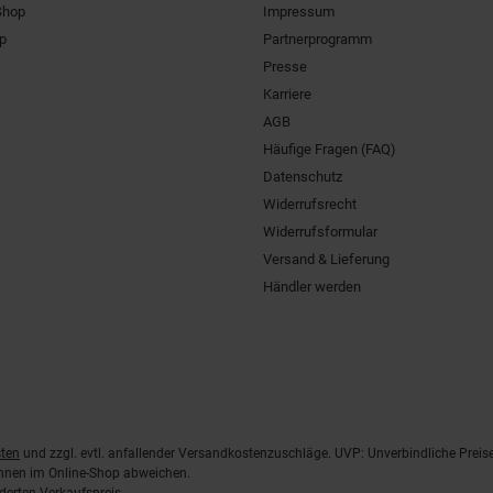
Shop
Impressum
pp
Partnerprogramm
Presse
Karriere
AGB
Häufige Fragen (FAQ)
Datenschutz
Widerrufsrecht
Widerrufsformular
Versand & Lieferung
Händler werden
ten
und zzgl. evtl. anfallender Versandkostenzuschläge. UVP: Unverbindliche Preis
önnen im Online-Shop abweichen.
derten Verkaufspreis.