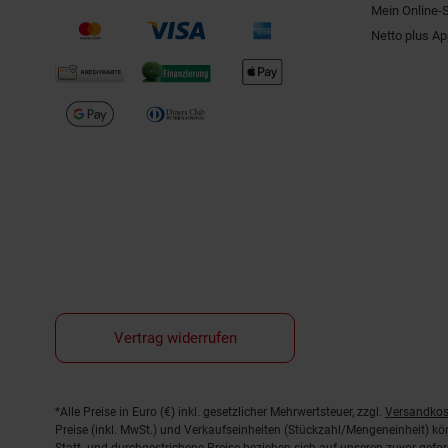
Mein Online-
Netto plus A
Vertrag widerrufen
Fußnoten
*Alle Preise in Euro (€) inkl. gesetzlicher Mehrwertsteuer, zzgl.
Versandkos
Preise (inkl. MwSt.) und Verkaufseinheiten (Stückzahl/Mengeneinheit) k
Statt- und durchgestrichene Preise beziehen sich auf unseren zuvor gefor