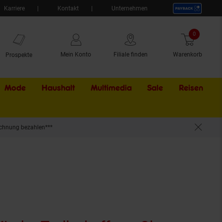
Karriere
Kontakt
Unternehmen
0
Artikel
Mein Konto
Filiale finden
Warenkorb
Prospekte
Mode
Haushalt
Multimedia
Sale
Externer Li
Reisen
chnung bezahlen***