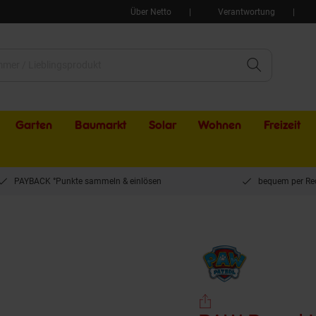
Über Netto
Verantwortung
Garten
Baumarkt
Solar
Wohnen
Freizeit
PAYBACK °Punkte sammeln & einlösen
bequem per Re
ffer – Chase, Marshall & Rubble – 41?cm Rei