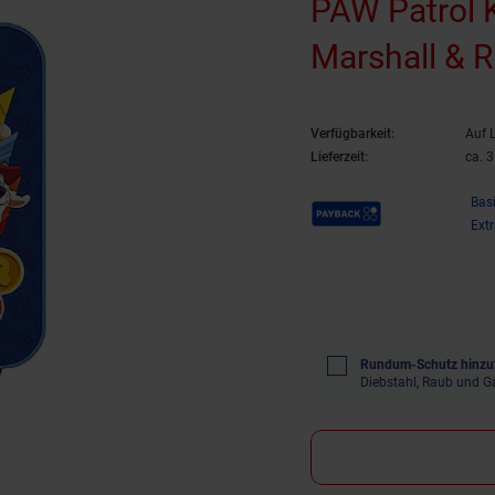
PAW Patrol K
Marshall & 
Verfügbarkeit:
Auf 
Lieferzeit:
ca. 
Payback Punkte
Bas
Ext
Rundum-Schutz hinzu
Diebstahl, Raub und G