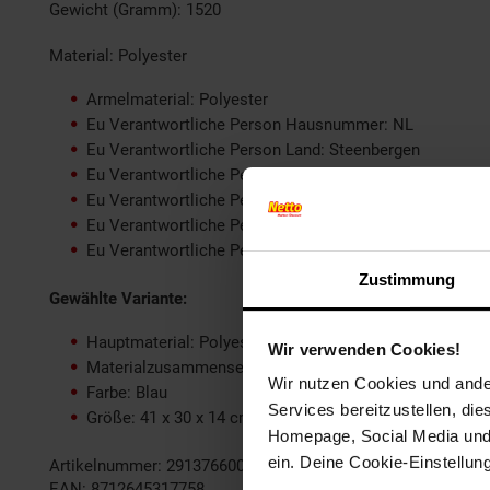
Gewicht (Gramm): 1520
Material: Polyester
Armelmaterial: Polyester
Eu Verantwortliche Person Hausnummer: NL
Eu Verantwortliche Person Land: Steenbergen
Eu Verantwortliche Person Name oder Firma: Textiel Tr
Eu Verantwortliche Person Ort: Mosquitostraat 10, 465
Eu Verantwortliche Person PLZ: Mosquitostraat
Eu Verantwortliche Person Straße: 10
Zustimmung
Gewählte Variante:
Hauptmaterial: Polyester
Wir verwenden Cookies!
Materialzusammensetzung: Polyester
Wir nutzen Cookies und ander
Farbe: Blau
Services bereitzustellen, di
Größe: 41 x 30 x 14 cm
Homepage, Social Media und P
ein. Deine Cookie-Einstellun
Artikelnummer: 2913766000
EAN: 8712645317758