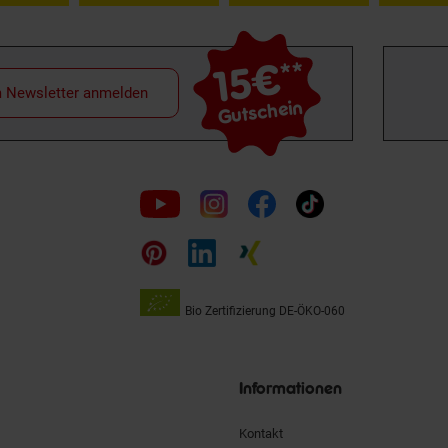
15€
**
m Newsletter anmelden
Gutschein
Folge
uns
auf
Bio Zertifizierung
DE-ÖKO-060
Unsere
Siegel
Informationen
Kontakt