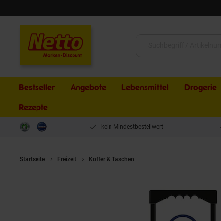
Schließen
Suche:
Bestseller
Angebote
Lebensmittel
Drogerie
Rezepte
kein Mindestbestellwert
Startseite
Freizeit
Koffer & Taschen
PAW Patrol Kinder Trolleyko