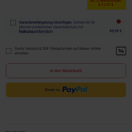
ab 72 Monatsraten
à 11.07 €
Garantieverlängerung hinzufügen.
Sichere dir 36
Monate zusätzlichen Garantieschutz mit
69,99 €
Gratis Versand & 30€ Filialgutschein auf diesen Artikel
Promotion "Gratis Versand &amp; 30€ Filialgutschein auf diesen Artikel 
erhalten!
In den Warenkorb