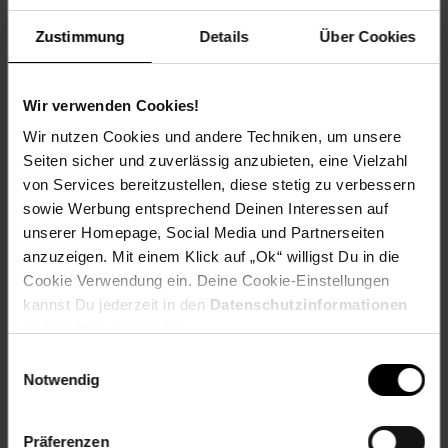
Lieferumfang: Hochbett, Kleiderschrank,
Zustimmung
Details
Über Cookies
Montagematerial und Montageanleitung (ohne
Matratze und Dekoration)
Liegefläche: 90 x 200 cm
Länge (cm): 177
Wir verwenden Cookies!
Material: Spanplatte
Wir nutzen Cookies und andere Techniken, um unsere
Maße: Hochbett (B204 x H110 x T115/177),
Seiten sicher und zuverlässig anzubieten, eine Vielzahl
Kleiderschrank (B80 x H185 x T51)
von Services bereitzustellen, diese stetig zu verbessern
Oberfläche: Foliert
sowie Werbung entsprechend Deinen Interessen auf
Pflegehinweis: Bitte nur mit einem Staubtuch oder
leicht feuchtem Lappen reinigen. Keine scheuernden
unserer Homepage, Social Media und Partnerseiten
Putzmittel verwenden.
anzuzeigen. Mit einem Klick auf „Ok“ willigst Du in die
Raum: Schlafzimmer
Cookie Verwendung ein. Deine Cookie-Einstellungen
Tiefe (cm): 177
kannst Du jederzeit in den
Datenschutzinformationen
Wohnstil: Modern
ändern bzw. widerrufen.
Zustellinformationen: Lieferung: frei
Verwendungsstelle. Eine tagsüber erreichbare
Einwilligungsauswahl
Telefonnummer wird zwingend für die Anlieferung
Notwendig
benötigt!
Artikelnummer: 2729700000
Präferenzen