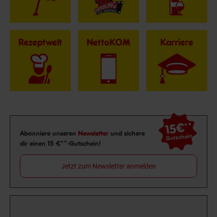
Rezeptwelt
NettoKOM
Karriere
15€
**
Newsletter Anmeldung
Abonniere unseren
Newsletter
und sichere
Gutschein
dir einen 15 €**-Gutschein!
Jetzt zum Newsletter anmelden