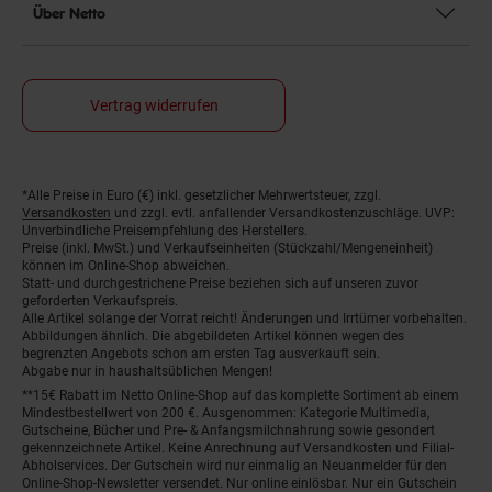
Über Netto
Vertrag widerrufen
*Alle Preise in Euro (€) inkl. gesetzlicher Mehrwertsteuer, zzgl.
Fußnoten
Versandkosten
und zzgl. evtl. anfallender Versandkostenzuschläge. UVP:
Unverbindliche Preisempfehlung des Herstellers.
Preise (inkl. MwSt.) und Verkaufseinheiten (Stückzahl/Mengeneinheit)
können im Online-Shop abweichen.
Statt- und durchgestrichene Preise beziehen sich auf unseren zuvor
geforderten Verkaufspreis.
Alle Artikel solange der Vorrat reicht! Änderungen und Irrtümer vorbehalten.
Abbildungen ähnlich. Die abgebildeten Artikel können wegen des
begrenzten Angebots schon am ersten Tag ausverkauft sein.
Abgabe nur in haushaltsüblichen Mengen!
**15€ Rabatt im Netto Online-Shop auf das komplette Sortiment ab einem
Mindestbestellwert von 200 €. Ausgenommen: Kategorie Multimedia,
Gutscheine, Bücher und Pre- & Anfangsmilchnahrung sowie gesondert
gekennzeichnete Artikel. Keine Anrechnung auf Versandkosten und Filial-
Abholservices. Der Gutschein wird nur einmalig an Neuanmelder für den
Online-Shop-Newsletter versendet. Nur online einlösbar. Nur ein Gutschein