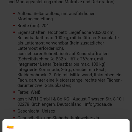
und Montageanleitung (ohne Matratze und Dekoration)
Aufbau: Selbstaufbau, mit ausführlicher
Montageanleitung
Breite (cm): 204
Eigenschaften: Hochbett: Liegefläche 90x200 cm,
Belastbarkeit max. 100 kg, mit belüfteter Spanplatte
als Lattenrost verwendbar (kein zusätzlicher
Lattenrost erforderlich),
ausziehbarer Schreibtisch auf Kunststoffrollen
(Schreibtischmaße B82 x H67 x T67cm), mit
integrierter Leiter (belastbar bis max. 100 kg),
integrierte Kommode, 2-trg., darüber ein Fach;
Kleiderschrank: 2-türig mit Mittelwand, links oben ein
Fach, darunter eine Kleiderstange, rechts vier Fächer -
darunter zwei Schubkästen;
Farbe: Weiß
gpsr: MVH GmbH & Co.KG | August-Thyssen-Str. 8-10 |
32278 Kirchlengern, Deutschland | info@ticaa.de
Geschlecht: Unisex
Gesundheits- und Sicherheitshinweise: Ja
Gewicht (kg): 164
Höhe (cm): 110