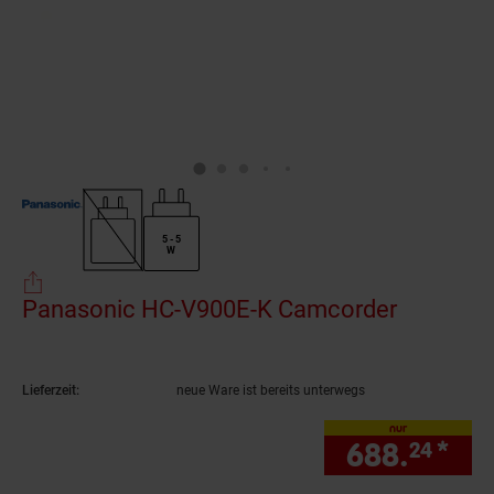
5 - 5
W
Panasonic HC-V900E-K Camcorder
(Produkt 
Lieferzeit:
neue Ware ist bereits unterwegs
nur
688.
*
nur
24