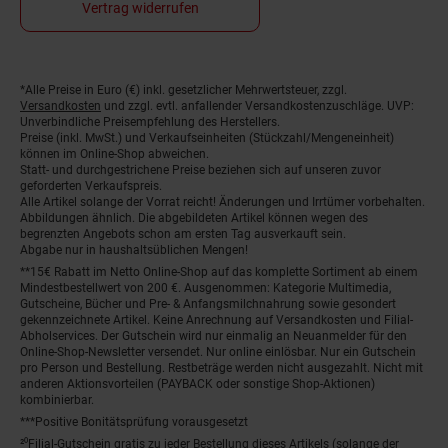
Vertrag widerrufen
*Alle Preise in Euro (€) inkl. gesetzlicher Mehrwertsteuer, zzgl.
Fußnoten
Versandkosten
und zzgl. evtl. anfallender Versandkostenzuschläge. UVP:
Unverbindliche Preisempfehlung des Herstellers.
Preise (inkl. MwSt.) und Verkaufseinheiten (Stückzahl/Mengeneinheit)
können im Online-Shop abweichen.
Statt- und durchgestrichene Preise beziehen sich auf unseren zuvor
geforderten Verkaufspreis.
Alle Artikel solange der Vorrat reicht! Änderungen und Irrtümer vorbehalten.
Abbildungen ähnlich. Die abgebildeten Artikel können wegen des
begrenzten Angebots schon am ersten Tag ausverkauft sein.
Abgabe nur in haushaltsüblichen Mengen!
**15€ Rabatt im Netto Online-Shop auf das komplette Sortiment ab einem
Mindestbestellwert von 200 €. Ausgenommen: Kategorie Multimedia,
Gutscheine, Bücher und Pre- & Anfangsmilchnahrung sowie gesondert
gekennzeichnete Artikel. Keine Anrechnung auf Versandkosten und Filial-
Abholservices. Der Gutschein wird nur einmalig an Neuanmelder für den
Online-Shop-Newsletter versendet. Nur online einlösbar. Nur ein Gutschein
pro Person und Bestellung. Restbeträge werden nicht ausgezahlt. Nicht mit
anderen Aktionsvorteilen (PAYBACK oder sonstige Shop-Aktionen)
kombinierbar.
***Positive Bonitätsprüfung vorausgesetzt
²⁰Filial-Gutschein gratis zu jeder Bestellung dieses Artikels (solange der