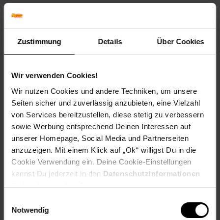
Versandinformationen
Zustimmung
Details
Über Cookies
Herstellerinformationen
Wir verwenden Cookies!
Altgeräterücknahme
Wir nutzen Cookies und andere Techniken, um unsere
Seiten sicher und zuverlässig anzubieten, eine Vielzahl
von Services bereitzustellen, diese stetig zu verbessern
Fußzeile
Weitere Online-Angebote
sowie Werbung entsprechend Deinen Interessen auf
unserer Homepage, Social Media und Partnerseiten
Netto Reisen
TV-Shop
Weinwelt
anzuzeigen. Mit einem Klick auf „Ok“ willigst Du in die
Cookie Verwendung ein. Deine Cookie-Einstellungen
kannst Du jederzeit in den
Datenschutzinformationen
ändern bzw. widerrufen.
Einwilligungsauswahl
Notwendig
Rezeptwelt
NettoKOM
Karriere