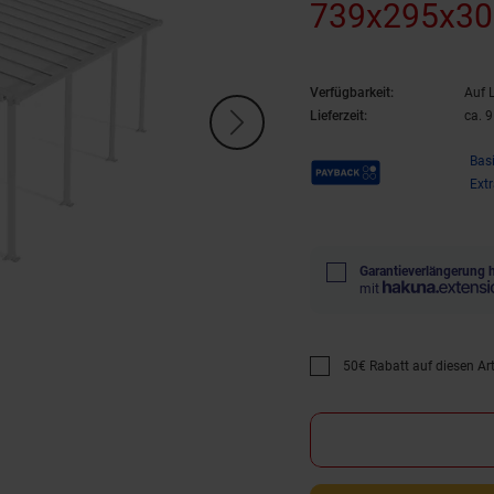
739x295x3
Verfügbarkeit:
Auf 
Lieferzeit:
ca. 
Payback Punkte
Bas
Ext
Garantieverlängerung 
mit
50€ Rabatt auf diesen Arti
Promotion "50€ Rabatt au