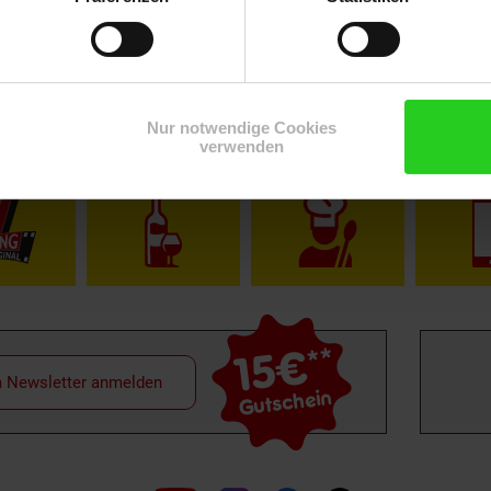
Nur notwendige Cookies
verwenden
Shop
Weinwelt
Rezeptwelt
Net
15€
**
m Newsletter anmelden
Gutschein
Folge