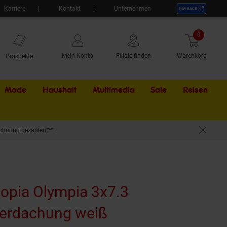
Karriere
Kontakt
Unternehmen
0
Artikel
Mein Konto
Filiale finden
Warenkorb
Prospekte
Mode
Haushalt
Multimedia
Sale
Externer Li
Reisen
chnung bezahlen***
nopia Olympia 3x7.3
erdachung weiß