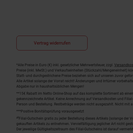
Vertrag widerrufen
Fußnoten
*Alle Preise in Euro (€) inkl. gesetzlicher Mehrwertsteuer, zzgl.
Versandkos
Preise (inkl. MwSt.) und Verkaufseinheiten (Stückzahl/Mengeneinheit) k
Statt- und durchgestrichene Preise beziehen sich auf unseren zuvor gefor
Alle Artikel solange der Vorrat reicht! Änderungen und Irrtümer vorbeha
Abgabe nur in haushaltsüblichen Mengen!
**15€ Rabatt im Netto Online-Shop auf das komplette Sortiment ab ein
gekennzeichnete Artikel. Keine Anrechnung auf Versandkosten und Filial-
Person und Bestellung. Restbeträge werden nicht ausgezahlt. Nicht mit 
***Positive Bonitätsprüfung vorausgesetzt
²⁰Filial-Gutschein gratis zu jeder Bestellung dieses Artikels (solange der
gekauften Artikels zu entnehmen. Vervielfältigung jeglicher Art nicht ge
Der jeweilige Gültigkeitszeitraum des Filial-Gutscheins ist darauf vermerkt