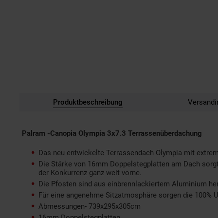
Produktbeschreibung
Versandi
Palram -Canopia Olympia 3x7.3 Terrassenüberdachung
Das neu entwickelte Terrassendach Olympia mit extrem ho
Die Stärke von 16mm Doppelstegplatten am Dach sorgt f
der Konkurrenz ganz weit vorne.
Die Pfosten sind aus einbrennlackiertem Aluminium her
Für eine angenehme Sitzatmosphäre sorgen die 100% UV
Abmessungen- 739x295x305cm
16mm Doppelstegplatten