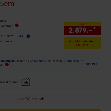
05cm
Lager
nur
9 Werktage
2.879.–
*
nur 
is°Punkte:
1.439
ra°Punkte:
0
ab 72 Monatsraten
à 53.24 €
hinzufügen.
Sichere dir 36 Monate zusätzlichen Garantieschutz
289,99 €
kel aktivieren!
f diesen Artikel aktivieren!" anwenden
In den Warenkorb