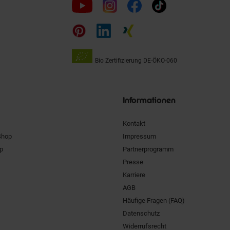
uns
auf
Bio Zertifizierung
DE-ÖKO-060
Unsere
Siegel
Informationen
Kontakt
Shop
Impressum
pp
Partnerprogramm
Presse
Karriere
AGB
Häufige Fragen (FAQ)
Datenschutz
Widerrufsrecht