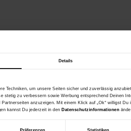
r Anliefertermin wird telefonisch mit Ihnen vereinbart. Geben Sie d
Details
e Techniken, um unsere Seiten sicher und zuverlässig anzubiet
ese stetig zu verbessern sowie Werbung entsprechend Deinen In
artnerseiten anzuzeigen. Mit einem Klick auf „Ok“ willigst Du
gen kannst Du jederzeit in den
Datenschutzinformationen
änder
Präferenzen
Statistiken