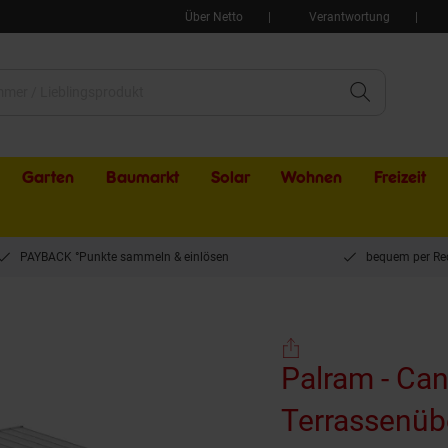
Über Netto
Verantwortung
Garten
Baumarkt
Solar
Wohnen
Freizeit
PAYBACK °Punkte sammeln & einlösen
bequem per Re
Palram - Canopia Olympia 3x7.3 Terrassenüberdachung weiß 739x295x305cm
Palram - Ca
Terrassenüb