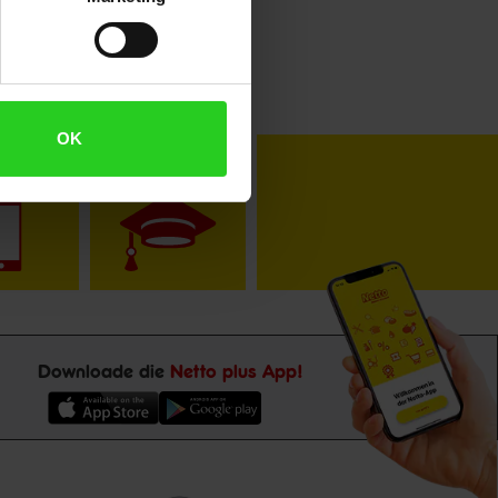
OK
toKOM
Karriere
Downloade die
Netto plus App!
Unsere