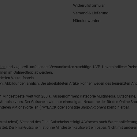
Widerrufsformular
Versand & Lieferung
Händler werden
ten
und zzgl. evtl. anfallender Versandkostenzuschläge. UVP: Unverbindliche Preis
önnen im Online-Shop abweichen.
derten Verkaufspreis.
lten. Abbildungen ähnlich. Die abgebildeten Artikel können wegen des begrenzten A
em Mindestbestellwert von 200 €. Ausgenommen: Kategorie Multimedia, Gutscheine
Abholservices. Der Gutschein wird nur einmalig an Neuanmelder für den Online-Shop
anderen Aktionsvorteilen (PAYBACK oder sonstige Shop-Aktionen) kombinierbar.
 Vorrat reicht). Versand des Filial-Gutscheins erfolgt 4 Wochen nach Warenanlieferung
stattet. Der Filial-Gutschein ist ohne Mindesteinkaufswert einlösbar. Nicht mit and
.