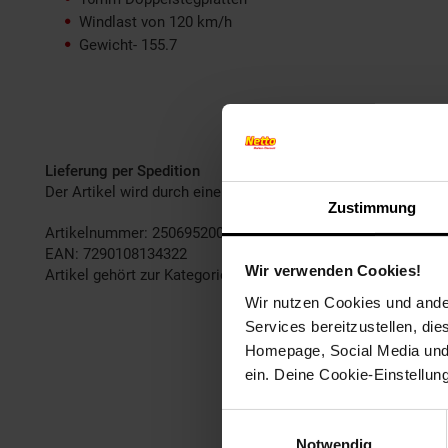
Windlast von 120 km/h
Gewicht- 155.7
Lieferung per Spedition
Der Artikel wird durch eine Spedition zugestellt. Ein genaue
Zustimmung
Artikelnummer: 2506952000
EAN: 7290108134322
Wir verwenden Cookies!
Artikel gehört zur Kategorie:
Terrassenüberdachungen
Wir nutzen Cookies und ander
Services bereitzustellen, di
Homepage, Social Media und P
ein. Deine Cookie-Einstellun
Einwilligungsauswahl
Notwendig