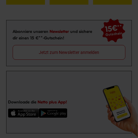
15€
**
Newsletter Anmeldung
Abonniere unseren
Newsletter
und sichere
Gutschein
dir einen 15 €**-Gutschein!
Jetzt zum Newsletter anmelden
Downloade die
Netto plus App!