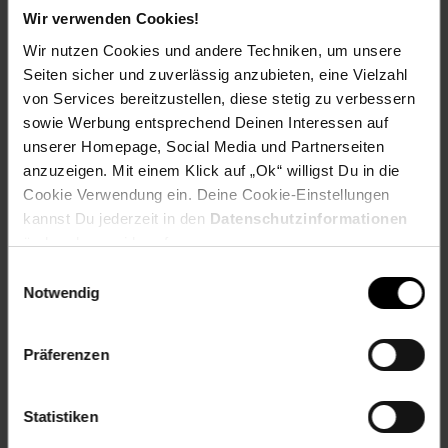
empfindliche Pflanzen
Wir verwenden Cookies!
Wir nutzen Cookies und andere Techniken, um unsere
Optimale Bedingungen für bestmögliche Ergebnisse -
Seiten sicher und zuverlässig anzubieten, eine Vielzahl
Schaffen Sie die besten Bedingungen für Ihre Blumen und
von Services bereitzustellen, diese stetig zu verbessern
Pflanzen. Bauen Sie Ihre eigenen Gurken, Tomaten oder
sowie Werbung entsprechend Deinen Interessen auf
anderes Gemüse an
unserer Homepage, Social Media und Partnerseiten
Maße:
anzuzeigen. Mit einem Klick auf „Ok“ willigst Du in die
Cookie Verwendung ein. Deine Cookie-Einstellungen
247 x 185 x 208 cm (LxBxH)
kannst Du jederzeit in den
Datenschutzinformationen
ändern bzw. widerrufen.
Einwilligungsauswahl
Artikelnummer: 2506158000
Notwendig
EAN: 7290103110611
Artikel gehört zur Kategorie:
Gewächshäuser
Präferenzen
Statistiken
Versandinformationen