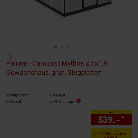
Palram - Canopia | Mythos 2.5x1.9
Gewächshaus, grün, Stegplatten
Verfügbarkeit:
Auf Lager
Lieferzeit:
ca. 9 Werktage
nur
539.–
*
nur
ab 72 Monatsraten
à 9.96 €