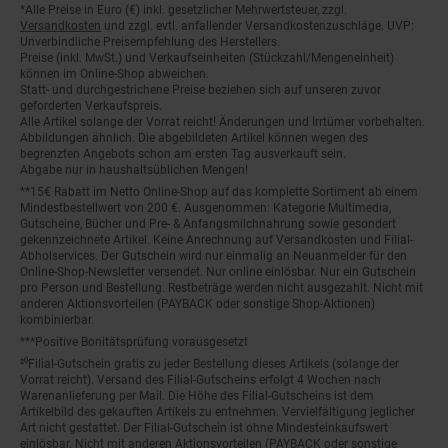
*Alle Preise in Euro (€) inkl. gesetzlicher Mehrwertsteuer, zzgl.
Fußnoten
Versandkosten
und zzgl. evtl. anfallender Versandkostenzuschläge. UVP:
Unverbindliche Preisempfehlung des Herstellers.
Preise (inkl. MwSt.) und Verkaufseinheiten (Stückzahl/Mengeneinheit)
können im Online-Shop abweichen.
Statt- und durchgestrichene Preise beziehen sich auf unseren zuvor
geforderten Verkaufspreis.
Alle Artikel solange der Vorrat reicht! Änderungen und Irrtümer vorbehalten.
Abbildungen ähnlich. Die abgebildeten Artikel können wegen des
begrenzten Angebots schon am ersten Tag ausverkauft sein.
Abgabe nur in haushaltsüblichen Mengen!
**15€ Rabatt im Netto Online-Shop auf das komplette Sortiment ab einem
Mindestbestellwert von 200 €. Ausgenommen: Kategorie Multimedia,
Gutscheine, Bücher und Pre- & Anfangsmilchnahrung sowie gesondert
gekennzeichnete Artikel. Keine Anrechnung auf Versandkosten und Filial-
Abholservices. Der Gutschein wird nur einmalig an Neuanmelder für den
Online-Shop-Newsletter versendet. Nur online einlösbar. Nur ein Gutschein
pro Person und Bestellung. Restbeträge werden nicht ausgezahlt. Nicht mit
anderen Aktionsvorteilen (PAYBACK oder sonstige Shop-Aktionen)
kombinierbar.
***Positive Bonitätsprüfung vorausgesetzt
²⁰Filial-Gutschein gratis zu jeder Bestellung dieses Artikels (solange der
Vorrat reicht). Versand des Filial-Gutscheins erfolgt 4 Wochen nach
Warenanlieferung per Mail. Die Höhe des Filial-Gutscheins ist dem
Artikelbild des gekauften Artikels zu entnehmen. Vervielfältigung jeglicher
Art nicht gestattet. Der Filial-Gutschein ist ohne Mindesteinkaufswert
einlösbar. Nicht mit anderen Aktionsvorteilen (PAYBACK oder sonstige