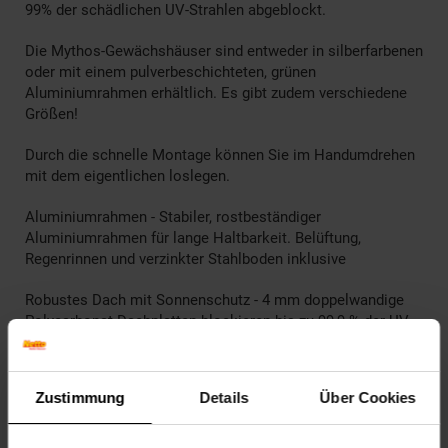
99% der schädlichen UV-Strahlen abgeblockt.
Die Mythos-Gewächshäuser sind entweder in silberfarbenen
oder mit einem pulverbeschichteten, grünen
Aluminiumrahmen erhältlich. Es gibt zudem verschiedene
Größen!
Durch die schnelle Montage können Sie im Handumdrehen
mit dem eigentlichen loslegen.
Aluminiumrahmen - Stabiler, rostbeständiger
Aluminiumrahmen für lange Haltbarkeit. Belüftung,
Regenrinnen und verzinkter Stahlboden inklusive
Robustes Dach mit Sonnenschutz - 4 mm doppelwandige
Polycarbonat-Dachplatten blockieren bis zu 99,9 % der UV-
Strahlen und des diffusen Sonnenlichts, wodurch die Gefahr
von Pflanzenverbrennungen und schattigen Bereichen
eliminiert, wird
Zustimmung
Details
Über Cookies
Doppelwandiges Polycarbonat hält die Wärme ideal zurück,
isoliert und streut das Sonnenlicht gleichmäßig - für