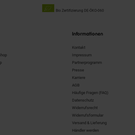
Bio Zertifizierung
DE-ÖKO-060
Unsere
Siegel
Informationen
Kontakt
Shop
Impressum
pp
Partnerprogramm
Presse
Karriere
AGB
Häufige Fragen (FAQ)
Datenschutz
Widerrufsrecht
Widerrufsformular
Versand & Lieferung
Händler werden