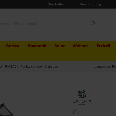
Über Netto
Verantwortung
Garten
Baumarkt
Solar
Wohnen
Freizeit
PAYBACK °Punkte sammeln & einlösen
bequem per Re
ewächshaus, grün, Seitenwände in cm 130x185x209 (LxBxH)