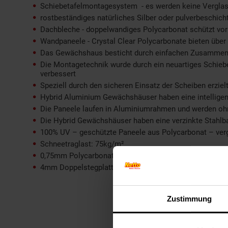
Schiebetafelmontagesystem - es werden keine Verglas
rostbeständiges natürliches Silber oder pulverbeschi
Dachbleche - doppelwandiges Polycarbonat schützt vor 
Wandpaneele - Crystal Clear Polycarbonate bieten übe
Das Gewächshaus besticht durch einfachen Zusammenb
Die Montagetechnik wurde durch ein neuartiges Schieb
verbessert
Speziell durch den sicheren Einsatz der Scheiben erz
Hybrid Aluminium Gewächshäuser haben eine intellige
Die Paneele laufen in Aluminiumrahmen und werden ohne
Die Hybrid Gewächshäuser haben eine verzinkte Stahlba
100% UV – geschützte Paneele aus Polycarbonat – verg
Schneetraglast: 75kg/m²
0,75mm Polycarbonatscheiben
4mm Doppelstegplatten am Dach
Zustimmung