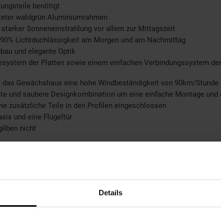
ungsteile benötigt
chteter waldgrün Aluminiumrahmen
starker Sonneneinstrahlung vor allem zur Mittagszeit
r 90% Lichtduchlässigkeit am Morgen und am Nachmittag
au und elegante Optik
esystem der Platten sowie einem einfachen Verbindungssystem der 
ielt das Gewächshaus eine hohe Windbeständigkeit von 90km/Stunde
nte und saubere Designkombination um eine einfache Montage und 
 zusätzliche Teile in den Profilen eingeschlossen
sis und eine Flügeltür
ilben nicht
Details