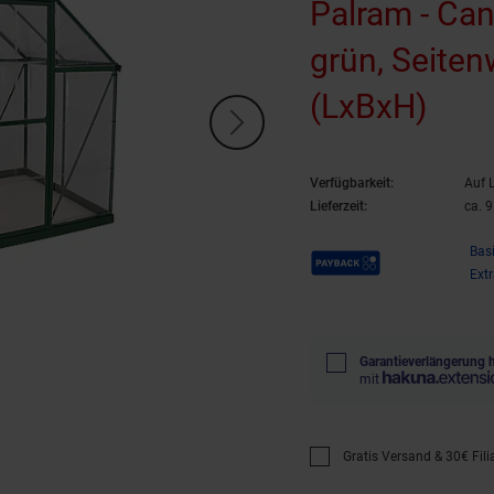
Palram - Ca
grün, Seite
(LxBxH)
Verfügbarkeit:
Auf 
Lieferzeit:
ca. 
Payback Punkte
Bas
Ext
Garantieverlängerung 
mit
Gratis Versand & 30€ Filia
Promotion "Gratis Versan