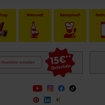
Shop
Weinwelt
Rezeptwelt
Net
15€
**
m Newsletter anmelden
Gutschein
Folge
uns
auf