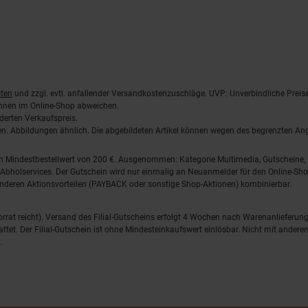
ten
und zzgl. evtl. anfallender Versandkostenzuschläge. UVP: Unverbindliche Preis
önnen im Online-Shop abweichen.
derten Verkaufspreis.
lten. Abbildungen ähnlich. Die abgebildeten Artikel können wegen des begrenzten A
em Mindestbestellwert von 200 €. Ausgenommen: Kategorie Multimedia, Gutscheine
Abholservices. Der Gutschein wird nur einmalig an Neuanmelder für den Online-Shop
anderen Aktionsvorteilen (PAYBACK oder sonstige Shop-Aktionen) kombinierbar.
 Vorrat reicht). Versand des Filial-Gutscheins erfolgt 4 Wochen nach Warenanlieferung
stattet. Der Filial-Gutschein ist ohne Mindesteinkaufswert einlösbar. Nicht mit and
.
o Marken-Discount Stiftung & Co. KG |
Kontakt
|
Datenschutz
|
Imp