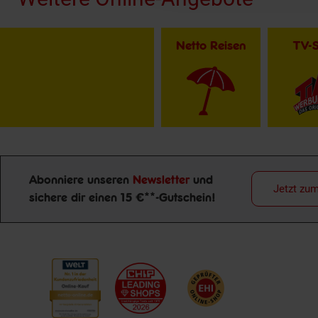
Netto Reisen
TV-
Abonniere unseren
Newsletter
und
Jetzt zu
sichere dir einen 15 €**-Gutschein!
Newsletter Anmeldung