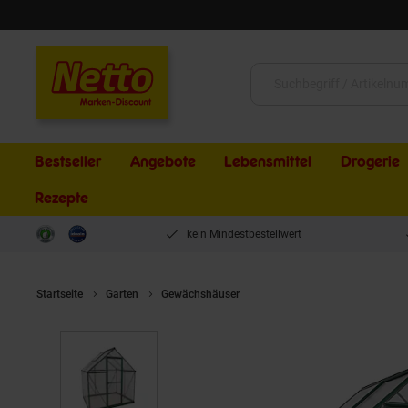
Schließen
Suche:
Bestseller
Angebote
Lebensmittel
Drogerie
Rezepte
kein Mindestbestellwert
Startseite
Garten
Gewächshäuser
Palram - Canopia | Hybrid G