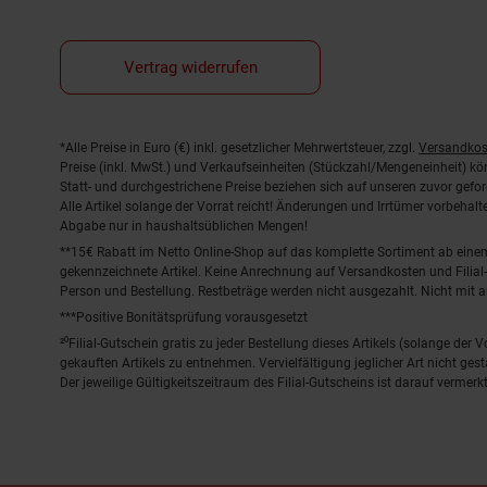
Vertrag widerrufen
Fußnoten
*Alle Preise in Euro (€) inkl. gesetzlicher Mehrwertsteuer, zzgl.
Versandkos
Preise (inkl. MwSt.) und Verkaufseinheiten (Stückzahl/Mengeneinheit) k
Statt- und durchgestrichene Preise beziehen sich auf unseren zuvor gefor
Alle Artikel solange der Vorrat reicht! Änderungen und Irrtümer vorbeha
Abgabe nur in haushaltsüblichen Mengen!
**15€ Rabatt im Netto Online-Shop auf das komplette Sortiment ab ein
gekennzeichnete Artikel. Keine Anrechnung auf Versandkosten und Filial-
Person und Bestellung. Restbeträge werden nicht ausgezahlt. Nicht mit 
***Positive Bonitätsprüfung vorausgesetzt
²⁰Filial-Gutschein gratis zu jeder Bestellung dieses Artikels (solange der
gekauften Artikels zu entnehmen. Vervielfältigung jeglicher Art nicht ge
Der jeweilige Gültigkeitszeitraum des Filial-Gutscheins ist darauf vermerkt
© Nett