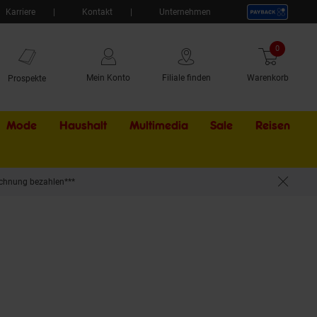
Karriere
Kontakt
Unternehmen
0
Artikel
Mein Konto
Filiale finden
Warenkorb
Prospekte
Mode
Haushalt
Multimedia
Sale
Externer Li
Reisen
chnung bezahlen***