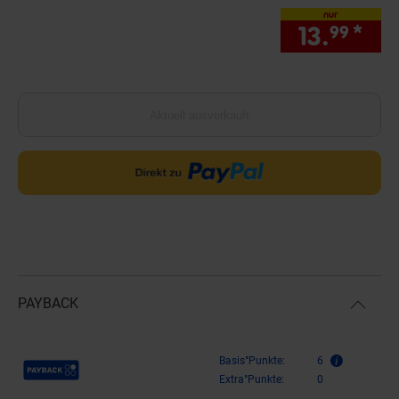
nur
13.
*
nur
99
Aktuell ausverkauft
PAYBACK
Payback Punkte
Basis°Punkte:
6
Extra°Punkte:
0