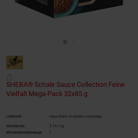
SHEBA® Schale Sauce Collection Feine
Vielfalt Mega-Pack 32x85 g
(Produkt aktuell
Lieferzeit:
neue Ware ist bereits unterwegs
Grundpreis:
5.
14
/ kg
5,
14
€ pro Kilogramm
Mindestbestellmenge:
1