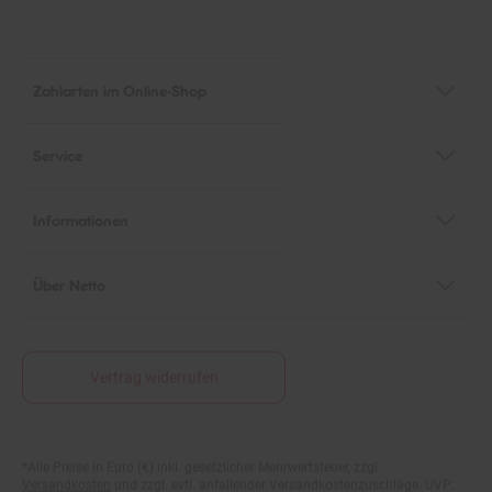
Zahlarten im Online-Shop
Service
Informationen
Über Netto
Vertrag widerrufen
*Alle Preise in Euro (€) inkl. gesetzlicher Mehrwertsteuer, zzgl.
Fußnoten
Versandkosten
und zzgl. evtl. anfallender Versandkostenzuschläge. UVP:
Unverbindliche Preisempfehlung des Herstellers.