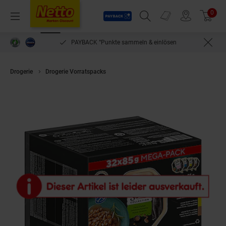
Payback
Prospekte
0
Arti
Menü
Suchfeld einblenden
Filiale finden
Warenkorb
PAYBACK °Punkte sammeln & einlösen
Drogerie
Drogerie Vorratspacks
SHEBA® Schale Sauce Collection Feine 