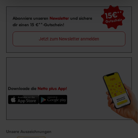
15€
**
Newsletter Anmeldung
Abonniere unseren
Newsletter
und sichere
Gutschein
dir einen 15 €**-Gutschein!
Jetzt zum Newsletter anmelden
Downloade die
Netto plus App!
Unsere Auszeichnungen