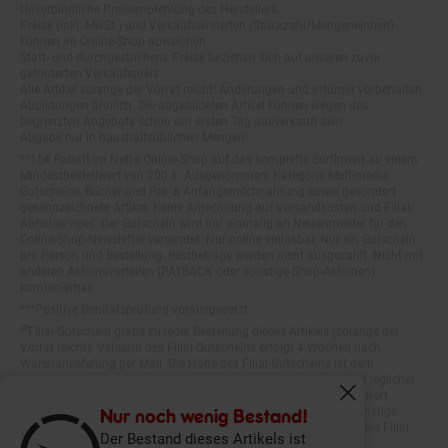
Preise (inkl. MwSt.) und Verkaufseinheiten (Stückzahl/Mengeneinheit)
können im Online-Shop abweichen.
Statt- und durchgestrichene Preise beziehen sich auf unseren zuvor
geforderten Verkaufspreis.
Alle Artikel solange der Vorrat reicht! Änderungen und Irrtümer vorbehalten.
Abbildungen ähnlich. Die abgebildeten Artikel können wegen des
begrenzten Angebots schon am ersten Tag ausverkauft sein.
Abgabe nur in haushaltsüblichen Mengen!
**15€ Rabatt im Netto Online-Shop auf das komplette Sortiment ab einem
Mindestbestellwert von 200 €. Ausgenommen: Kategorie Multimedia,
Gutscheine, Bücher und Pre- & Anfangsmilchnahrung sowie gesondert
gekennzeichnete Artikel. Keine Anrechnung auf Versandkosten und Filial-
Abholservices. Der Gutschein wird nur einmalig an Neuanmelder für den
Online-Shop-Newsletter versendet. Nur online einlösbar. Nur ein Gutschein
pro Person und Bestellung. Restbeträge werden nicht ausgezahlt. Nicht mit
anderen Aktionsvorteilen (PAYBACK oder sonstige Shop-Aktionen)
kombinierbar.
***Positive Bonitätsprüfung vorausgesetzt
²⁰Filial-Gutschein gratis zu jeder Bestellung dieses Artikels (solange der
Vorrat reicht). Versand des Filial-Gutscheins erfolgt 4 Wochen nach
Warenanlieferung per Mail. Die Höhe des Filial-Gutscheins ist dem
Artikelbild des gekauften Artikels zu entnehmen. Vervielfältigung jeglicher
Art nicht gestattet. Der Filial-Gutschein ist ohne Mindesteinkaufswert
einlösbar. Nicht mit anderen Aktionsvorteilen (PAYBACK oder sonstige
Fenster schliess
Shop-Aktionen) kombinierbar. Der jeweilige Gültigkeitszeitraum des Filial-
Nur noch wenig Bestand!
Gutscheins ist darauf vermerkt.
Der Bestand dieses Artikels ist