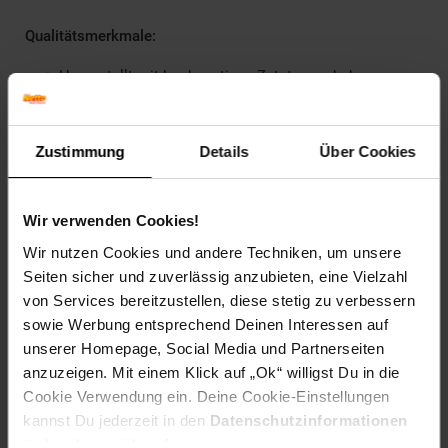
Qualitätsmerkmale:
Hergestellt mit hochwertigen Zutaten und ohne
künstliche Farb- oder Konservierungsstoffe
Enthält essenzielle Nährstoffe für eine ausgewogene
Ernährung
Zustimmung
Details
Über Cookies
Schonend zubereitet für besten Geschmack und eine
unwiderstehliche Soße
Artikelnummer: 2736201000
Wir verwenden Cookies!
EAN: 3065890158191
Wir nutzen Cookies und andere Techniken, um unsere
Artikel gehört zur Kategorie:
Drogerie Vorratspacks
Seiten sicher und zuverlässig anzubieten, eine Vielzahl
von Services bereitzustellen, diese stetig zu verbessern
sowie Werbung entsprechend Deinen Interessen auf
unserer Homepage, Social Media und Partnerseiten
Kennzeichnung
anzuzeigen. Mit einem Klick auf „Ok“ willigst Du in die
Cookie Verwendung ein. Deine Cookie-Einstellungen
kannst Du jederzeit in den
Datenschutzinformationen
Versandinformationen
ändern bzw. widerrufen.