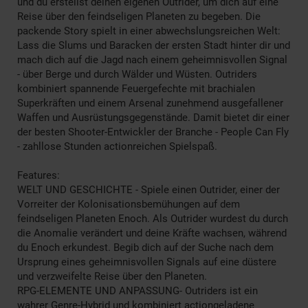
und du erstellst deinen eigenen Outrider, um dich auf eine
Reise über den feindseligen Planeten zu begeben. Die
packende Story spielt in einer abwechslungsreichen Welt:
Lass die Slums und Baracken der ersten Stadt hinter dir und
mach dich auf die Jagd nach einem geheimnisvollen Signal
- über Berge und durch Wälder und Wüsten. Outriders
kombiniert spannende Feuergefechte mit brachialen
Superkräften und einem Arsenal zunehmend ausgefallener
Waffen und Ausrüstungsgegenstände. Damit bietet dir einer
der besten Shooter-Entwickler der Branche - People Can Fly
- zahllose Stunden actionreichen Spielspaß.
Features:
WELT UND GESCHICHTE - Spiele einen Outrider, einer der
Vorreiter der Kolonisationsbemühungen auf dem
feindseligen Planeten Enoch. Als Outrider wurdest du durch
die Anomalie verändert und deine Kräfte wachsen, während
du Enoch erkundest. Begib dich auf der Suche nach dem
Ursprung eines geheimnisvollen Signals auf eine düstere
und verzweifelte Reise über den Planeten.
RPG-ELEMENTE UND ANPASSUNG- Outriders ist ein
wahrer Genre-Hybrid und kombiniert actiongeladene