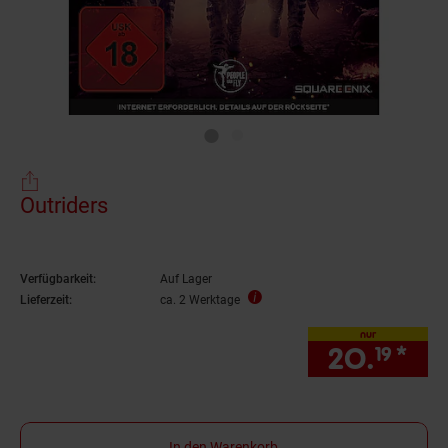
Outriders
Verfügbarkeit:
Auf Lager
Lieferzeit:
ca. 2 Werktage
nur
20.
*
nu
19
In den Warenkorb