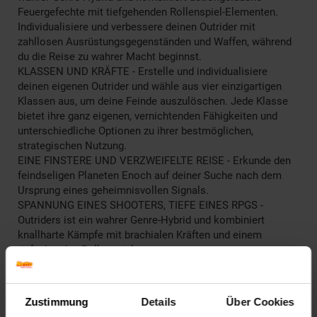
Feuergefechte mit tiefgehenden Rollenspiel-Elementen.
Individualisiere und verbessere deinen Outrider mit
zahllosen Ausrüstungsgegenständen und Waffen, während
du die Reise zu wahrer Macht beginnst.
KLASSEN UND KRÄFTE - Erstelle und individualisiere
deinen eigenen Outrider und wähle aus vier einzigartigen
Klassen aus, um deine Feinde auszulöschen. Jede Klasse
bietet ihre ganz eigenen, vernichtenden Fähigkeiten und
unterschiedliche Optionen zu ihrer bestmöglichen,
strategischen Nutzung.
EINE FINSTERE UND VERZWEIFELTE REISE - Erkunde den
feindseligen Planeten Enoch auf deiner Suche nach dem
Ursprung eines geheimnisvollen Signals.
SPANNUNG EINES SHOOTERS, TIEFE EINES RPGS -
Outriders ist ein wahrer Genre-Hybrid und kombiniert
knallharte Kämpfe mit brachialen Kräften und einem
tiefgehenden Rollenspielsystem
DYNAMISCHER KOOP-MODUS FÜR 1-3 SPIELER - Spiele im
Alleingang oder verbünde dich mit bis zu zwei Freunden im
Drop-In-Drop-Out-Koop und stelle dich den Schrecken eines
Zustimmung
Details
Über Cookies
lebensfeindlichen Planeten.