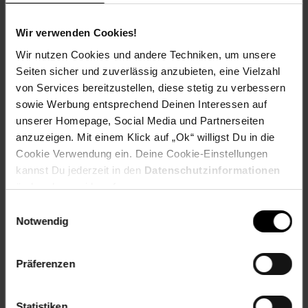
VIER EINZIGARTIGE KLASSEN - Erstelle und individualisiere
deinen eigenen Outrider und wähle aus vier einzigartigen
Wir verwenden Cookies!
Klassen aus. Jede Klasse bietet ihre ganz eigenen
Fähigkeiten, um deinen Spielstil zu definieren.
Wir nutzen Cookies und andere Techniken, um unsere
SAMMLE & PASSE DICH AN - Erstelle und verbessere
Seiten sicher und zuverlässig anzubieten, eine Vielzahl
deinen Outrider mit zahllosen, modifizierbaren Waffen und
von Services bereitzustellen, diese stetig zu verbessern
Ausrüstung und lasse dabei immer mehr deine
sowie Werbung entsprechend Deinen Interessen auf
Menschlichkeit zurück.
unserer Homepage, Social Media und Partnerseiten
Medienanzahl:
1
anzuzeigen. Mit einem Klick auf „Ok“ willigst Du in die
Sprache/Untertitel:
Englisch
Cookie Verwendung ein. Deine Cookie-Einstellungen
kannst Du jederzeit in den
Datenschutzinformationen
Kein Warnhinweis zutreffend.
ändern bzw. widerrufen.
Einwilligungsauswahl
USK ab 18 Jahren
Notwendig
Artikelnummer: 2632291000
EAN: 5021290087026
Präferenzen
Artikel gehört zur Kategorie:
Gaming Spiele
Statistiken