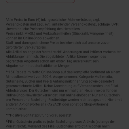
*Alle Preise in Euro (€) inkl. gesetzlicher Mehrwertsteuer, zzgl.
Fußnoten
Versandkosten
und zzgl. evtl. anfallender Versandkostenzuschläge. UVP:
Unverbindliche Preisempfehlung des Herstellers.
Preise (inkl. MwSt.) und Verkaufseinheiten (Stückzahl/Mengeneinheit)
können im Online-Shop abweichen.
Statt- und durchgestrichene Preise beziehen sich auf unseren zuvor
geforderten Verkaufspreis.
Alle Artikel solange der Vorrat reicht! Änderungen und Irrtümer vorbehalten.
Abbildungen ähnlich. Die abgebildeten Artikel können wegen des
begrenzten Angebots schon am ersten Tag ausverkauft sein.
Abgabe nur in haushaltsüblichen Mengen!
**15€ Rabatt im Netto Online-Shop auf das komplette Sortiment ab einem
Mindestbestellwert von 200 €. Ausgenommen: Kategorie Multimedia,
Gutscheine, Bücher und Pre- & Anfangsmilchnahrung sowie gesondert
gekennzeichnete Artikel. Keine Anrechnung auf Versandkosten und Filial-
Abholservices. Der Gutschein wird nur einmalig an Neuanmelder für den
Online-Shop-Newsletter versendet. Nur online einlösbar. Nur ein Gutschein
pro Person und Bestellung. Restbeträge werden nicht ausgezahlt. Nicht mit
anderen Aktionsvorteilen (PAYBACK oder sonstige Shop-Aktionen)
kombinierbar.
***Positive Bonitätsprüfung vorausgesetzt
²⁰Filial-Gutschein gratis zu jeder Bestellung dieses Artikels (solange der
Vorrat reicht). Versand des Filial-Gutscheins erfolgt 4 Wochen nach