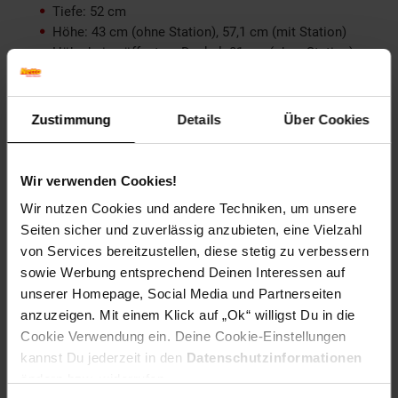
Tiefe: 52 cm
Höhe: 43 cm (ohne Station), 57,1 cm (mit Station)
Höhe bei geöffnetem Deckel: 81 cm (ohne Station)
Arbeitshöhe: 30 cm (ohne Station)
Gewicht: 20,77 kg
Gewicht inkl. Verpackung: 21,86 kg
Zustimmung
Details
Über Cookies
Verpackungsmaße: 61 x 51 x 37 cm
Rotisserie enthalten: nein
Seitenablagen: nicht klappbar, abnehmbar
Wir verwenden Cookies!
Gasflasche: bis 5 kg, Platzierung auf Ablagefläche in
Wir nutzen Cookies und andere Techniken, um unsere
der Station
Seiten sicher und zuverlässig anzubieten, eine Vielzahl
Fettauffangwanne: seitlich entnehmbar
von Services bereitzustellen, diese stetig zu verbessern
Deckelthermometer: ja
Besteckhalter: nein
sowie Werbung entsprechend Deinen Interessen auf
Flaschenöffner: nein
unserer Homepage, Social Media und Partnerseiten
Sicherheits-Druckregler: nein
anzuzeigen. Mit einem Klick auf „Ok“ willigst Du in die
Schlauchbruchsicherung: nein
Cookie Verwendung ein. Deine Cookie-Einstellungen
Zündung: Piezo
kannst Du jederzeit in den
Datenschutzinformationen
Drehregler Beleuchtung: nein
ändern bzw. widerrufen.
Garraumbeleuchtung: nein