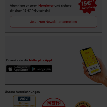
15€
**
Newsletter Anmeldung
Abonniere unseren
Newsletter
und sichere
Gutschein
dir einen 15 €**-Gutschein!
Jetzt zum Newsletter anmelden
Downloade die
Netto plus App!
Unsere Auszeichnungen