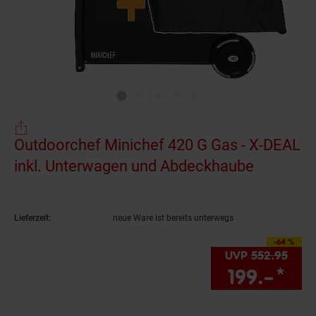
Outdoorchef Minichef 420 G Gas - X-DEAL
inkl. Unterwagen und Abdeckhaube
(Produkt 
Lieferzeit:
neue Ware ist bereits unterwegs
-64 %
Sie Sparen 64 Prozent
UVP
552.
95
UVP 
199.–
*
Sie