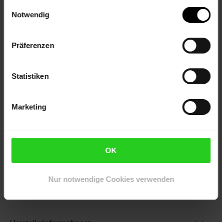
Einwilligungsauswahl
Stromanschluss erforderlich: nein
Notwendig
Material Deckel: emaillierter Stahl
Material Garkammer: emaillierter Stahl
Material Unterschrank: Stahl, emailliert
Präferenzen
Material Flammenschutzbleche: emailliert
Material Fettauffangschale: emailliert
Statistiken
Farbe: schwarz
Deckel doppelwandig: nein
Lieferzustand: zerlegt, Montage erforderlich
Marketing
Artikelnummer: 3100921000
EAN: 0647056919858
Artikel gehört zur Kategorie:
Gasgrills
OK
Nur notwendige Cookies verwenden
Versandinformationen