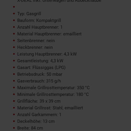
X-DEAL inkl. Unterwagen und Abdeckhaube
Typ: Gasgrill
Bauform: Kompaktgrill
Anzahl Hauptbrenner: 1
Material Hauptbrenner: emailliert
Seitenbrenner: nein
Heckbrenner: nein
Leistung Hauptbrenner: 4,3 kW
Gesamtleistung: 4,3 kW
Gasart: Flüssiggas (LPG)
Betriebsdruck: 50 mbar
Gasverbrauch: 315 g/h
Maximale Grillrosttemperatur: 350 °C
Minimale Grillrosttemperatur: 180 °C
Grillfläche: 39 x 39 cm
Material Grillrost: Stahl, emailliert
Anzahl Garkammern: 1
Deckelhöhe: 13 cm
Breite: 84 cm