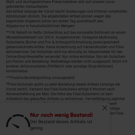
Statt- und durchgestrichene Preise beziehen sich auf unseren zuvor
geforderten Verkaufspreis.
Alle Artikel solange der Vorrat reicht! Änderungen und Irrtümer vorbehalten.
Abbildungen ähnlich. Die abgebildeten Artikel können wegen des
begrenzten Angebots schon am ersten Tag ausverkauft sein.
Abgabe nur in haushaltsüblichen Mengen!
**15€ Rabatt im Netto Online-Shop auf das komplette Sortiment ab einem
Mindestbestellwert von 200 €. Ausgenommen: Kategorie Multimedia,
Gutscheine, Bücher und Pre- & Anfangsmilchnahrung sowie gesondert
gekennzeichnete Artikel. Keine Anrechnung auf Versandkosten und Filial-
Abholservices. Der Gutschein wird nur einmalig an Neuanmelder für den
Online-Shop-Newsletter versendet. Nur online einlösbar. Nur ein Gutschein
pro Person und Bestellung. Restbeträge werden nicht ausgezahlt. Nicht mit
anderen Aktionsvorteilen (PAYBACK oder sonstige Shop-Aktionen)
kombinierbar.
***Positive Bonitätsprüfung vorausgesetzt
²⁰Filial-Gutschein gratis zu jeder Bestellung dieses Artikels (solange der
Vorrat reicht). Versand des Filial-Gutscheins erfolgt 4 Wochen nach
Warenanlieferung per Mail. Die Höhe des Filial-Gutscheins ist dem
Artikelbild des gekauften Artikels zu entnehmen. Vervielfältigung jeglicher
Art nicht gestattet. Der Filial-Gutschein ist ohne Mindesteinkaufswert
einlösbar. Nicht mit anderen Aktionsvorteilen (PAYBACK oder sonstige
Fenster schliess
Shop-Aktionen) kombinierbar. Der jeweilige Gültigkeitszeitraum des Filial-
Nur noch wenig Bestand!
Gutscheins ist darauf vermerkt.
Der Bestand dieses Artikels ist
gering.