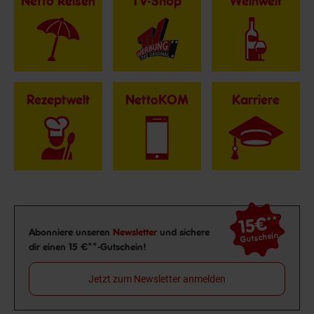
Netto Reisen
TV-Shop
Weinwelt
Rezeptwelt
NettoKOM
Karriere
15€
**
Newsletter Anmeldung
Abonniere unseren
Newsletter
und sichere
Gutschein
dir einen 15 €**-Gutschein!
Jetzt zum Newsletter anmelden