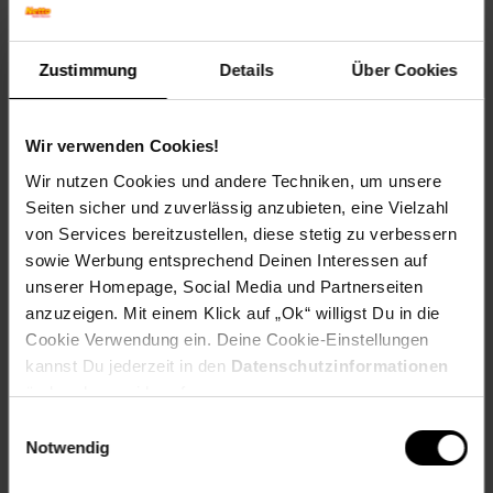
Farbe
Weiß, matt
Zustimmung
Details
Über Cookies
Maße
Gesamt: 90 x 133 x 40 cm (BxHxT)
Wir verwenden Cookies!
Höhe Buffet: 92,5 cm
Wir nutzen Cookies und andere Techniken, um unsere
Gewicht
Seiten sicher und zuverlässig anzubieten, eine Vielzahl
28 kg
von Services bereitzustellen, diese stetig zu verbessern
sowie Werbung entsprechend Deinen Interessen auf
Material
unserer Homepage, Social Media und Partnerseiten
Korpus: Spanplatte, 12 mm, melaminharzbeschichtet
anzuzeigen. Mit einem Klick auf „Ok“ willigst Du in die
Details
Cookie Verwendung ein. Deine Cookie-Einstellungen
- mehrfach offene Fächer
kannst Du jederzeit in den
Datenschutzinformationen
- 1 Schublade mit 2-türig schließbaren Bereich
ändern bzw. widerrufen.
Einwilligungsauswahl
______________________________________________________
Notwendig
Lieferumfang