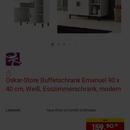
Oskar-Store Buffetschrank Emanuel 90 x
40 cm, Weiß, Esszimmerschrank, modern
(Pr
Lieferzeit:
neue Ware ist bereits unterwegs
nur
159.
*
nur
90