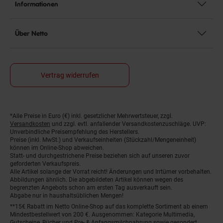
Informationen
Über Netto
Vertrag widerrufen
*Alle Preise in Euro (€) inkl. gesetzlicher Mehrwertsteuer, zzgl.
Fußnoten
Versandkosten
und zzgl. evtl. anfallender Versandkostenzuschläge. UVP:
Unverbindliche Preisempfehlung des Herstellers.
Preise (inkl. MwSt.) und Verkaufseinheiten (Stückzahl/Mengeneinheit)
können im Online-Shop abweichen.
Statt- und durchgestrichene Preise beziehen sich auf unseren zuvor
geforderten Verkaufspreis.
Alle Artikel solange der Vorrat reicht! Änderungen und Irrtümer vorbehalten.
Abbildungen ähnlich. Die abgebildeten Artikel können wegen des
begrenzten Angebots schon am ersten Tag ausverkauft sein.
Abgabe nur in haushaltsüblichen Mengen!
**15€ Rabatt im Netto Online-Shop auf das komplette Sortiment ab einem
Mindestbestellwert von 200 €. Ausgenommen: Kategorie Multimedia,
Gutscheine, Bücher und Pre- & Anfangsmilchnahrung sowie gesondert