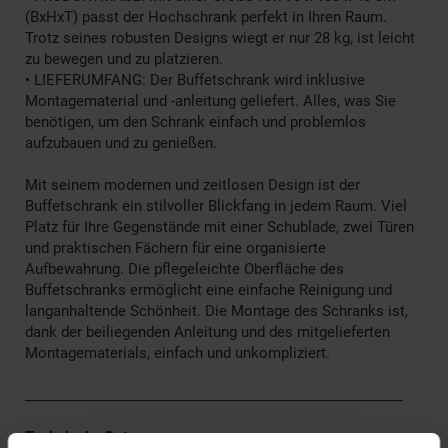
(BxHxT) passt der Hochschrank perfekt in Ihren Raum.
Trotz seines robusten Designs wiegt er nur 28 kg, ist leicht
zu bewegen und zu platzieren.
• LIEFERUMFANG: Der Buffetschrank wird inklusive
Montagematerial und -anleitung geliefert. Alles, was Sie
benötigen, um den Schrank einfach und problemlos
aufzubauen und zu genießen.
Mit seinem modernen und zeitlosen Design ist der
Buffetschrank ein stilvoller Blickfang in jedem Raum. Viel
Platz für Ihre Gegenstände mit einer Schublade, zwei Türen
und praktischen Fächern für eine organisierte
Aufbewahrung. Die pflegeleichte Oberfläche des
Buffetschranks ermöglicht eine einfache Reinigung und
langanhaltende Schönheit. Die Montage des Schranks ist,
dank der beiliegenden Anleitung und des mitgelieferten
Montagematerials, einfach und unkompliziert.
______________________________________________________
Technische Daten