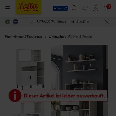
Payback
Prospekte
0
Arti
Menü
Suchfeld einblenden
Filiale finden
Warenkorb
PAYBACK °Punkte sammeln & einlösen
Wohnzimmer & Esszimmer
Wohnwände, Vitrinen & Regale
Oskar-Store