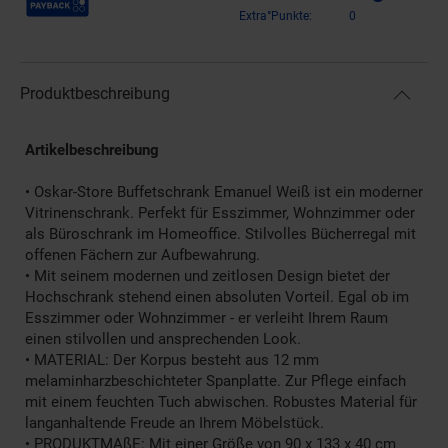
Extra°Punkte:
0
Produktbeschreibung
Artikelbeschreibung
• Oskar-Store Buffetschrank Emanuel Weiß ist ein moderner
Vitrinenschrank. Perfekt für Esszimmer, Wohnzimmer oder
als Büroschrank im Homeoffice. Stilvolles Bücherregal mit
offenen Fächern zur Aufbewahrung.
• Mit seinem modernen und zeitlosen Design bietet der
Hochschrank stehend einen absoluten Vorteil. Egal ob im
Esszimmer oder Wohnzimmer - er verleiht Ihrem Raum
einen stilvollen und ansprechenden Look.
• MATERIAL: Der Korpus besteht aus 12 mm
melaminharzbeschichteter Spanplatte. Zur Pflege einfach
mit einem feuchten Tuch abwischen. Robustes Material für
langanhaltende Freude an Ihrem Möbelstück.
• PRODUKTMAßE: Mit einer Größe von 90 x 133 x 40 cm