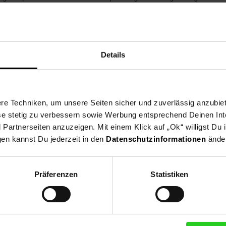
0 – 60 ° 0° rund (Vollmaterial) 125 mm 0° quadrat (Vollmaterial) 
 85 mm +45° rechteck liegend (Vollmaterial) 85 x 85 mm +60° rund 
fang 1x Gehrungsbandsäge Bi-Metall-Sägeband Materialanschlag Üb
en gegründet. Bis heute ist die Firma Stürmer an der Spitze in der
ettstadt beschäftigt.
Details
e Techniken, um unsere Seiten sicher und zuverlässig anzubiet
ese stetig zu verbessern sowie Werbung entsprechend Deinen In
artnerseiten anzuzeigen. Mit einem Klick auf „Ok“ willigst Du
gen kannst Du jederzeit in den
Datenschutzinformationen
änder
Präferenzen
Statistiken