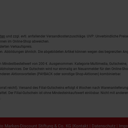
ten
und zzgl. evtl. anfallender Versandkostenzuschläge. UVP: Unverbindliche Preis
önnen im Online-Shop abweichen.
derten Verkaufspreis.
lten. Abbildungen ähnlich. Die abgebildeten Artikel können wegen des begrenzten A
em Mindestbestellwert von 200 €. Ausgenommen: Kategorie Multimedia, Gutscheine
Abholservices. Der Gutschein wird nur einmalig an Neuanmelder für den Online-Shop
anderen Aktionsvorteilen (PAYBACK oder sonstige Shop-Aktionen) kombinierbar.
 Vorrat reicht). Versand des Filial-Gutscheins erfolgt 4 Wochen nach Warenanlieferung
stattet. Der Filial-Gutschein ist ohne Mindesteinkaufswert einlösbar. Nicht mit and
.
o Marken-Discount Stiftung & Co. KG |
Kontakt
|
Datenschutz
|
Imp