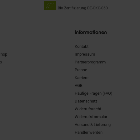
Bio Zertifizierung
DE-ÖKO-060
Unsere
Siegel
Informationen
Kontakt
Shop
Impressum
pp
Partnerprogramm
Presse
Karriere
AGB
Häufige Fragen (FAQ)
Datenschutz
Widerrufsrecht
Widerrufsformular
Versand & Lieferung
Händler werden