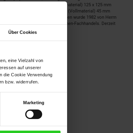
125 mm 0° rechteck liegend (Vollmaterial) 125 x 125 mm
(Vollmaterial) 45 mm +60° quadrat (Vollmaterial) 45 mm
er das Unternehmen Das Unternehmen wurde 1982 von Herrn
 Belieferung des deutschen Maschinen-Fachhandels. Derzeit
Über Cookies
en, eine Vielzahl von
teressen auf unserer
 in die Cookie Verwendung
n bzw. widerrufen.
Marketing