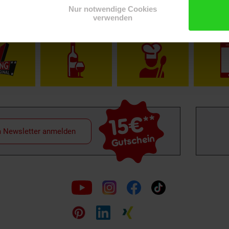
Nur notwendige Cookies
verwenden
Shop
Weinwelt
Rezeptwelt
Net
15€
**
m Newsletter anmelden
Gutschein
Folge
uns
auf