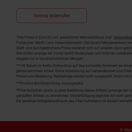
Vertrag widerrufen
Fußnoten
*Alle Preise in Euro (€) inkl. gesetzlicher Mehrwertsteuer, zzgl.
Versandkos
Preise (inkl. MwSt.) und Verkaufseinheiten (Stückzahl/Mengeneinheit) k
Statt- und durchgestrichene Preise beziehen sich auf unseren zuvor gefor
Alle Artikel solange der Vorrat reicht! Änderungen und Irrtümer vorbeha
Abgabe nur in haushaltsüblichen Mengen!
**15€ Rabatt im Netto Online-Shop auf das komplette Sortiment ab ein
gekennzeichnete Artikel. Keine Anrechnung auf Versandkosten und Filial-
Person und Bestellung. Restbeträge werden nicht ausgezahlt. Nicht mit 
***Positive Bonitätsprüfung vorausgesetzt
²⁰Filial-Gutschein gratis zu jeder Bestellung dieses Artikels (solange der
gekauften Artikels zu entnehmen. Vervielfältigung jeglicher Art nicht ge
Der jeweilige Gültigkeitszeitraum des Filial-Gutscheins ist darauf vermerkt
© Nett