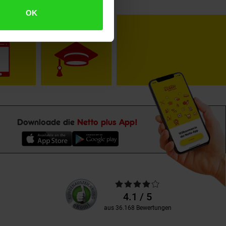
OK
toKOM
Karriere
Downloade die
Netto plus App!
Unsere
Durchschnittliche
Kundenbewertungen
Bewertungen
4.1 / 5
aus 36.168 Bewertungen