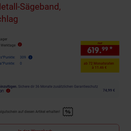
etall-Sägeband,
chlag
Lager
nur
3 Werktage
619.
*
nur 6
99
is°Punkte:
309
ra°Punkte:
0
ab 72 Monatsraten
à 11.46 €
hinzufügen.
Sichere dir 36 Monate zusätzlichen Garantieschutz
74,99 €
lgutschein auf diesen Artikel erhalten!
d &amp; 30€ Filialgutschein auf diesen Artikel erhalten!" anwenden