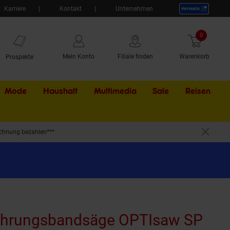
Karriere
Kontakt
Unternehmen
0
Artikel
Mein Konto
Filiale finden
Warenkorb
Prospekte
Mode
Haushalt
Multimedia
Sale
Externer Li
Reisen
chnung bezahlen***
hrungsbandsäge OPTIsaw SP