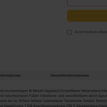
Ja, ich möchte ein Altger
nformationen
Herstellerinformationen
hochwertigem Bi-Metall-Sägeband Einstellbarer Materialanschlag 
it rutschsicheren Füßen Vibrations- und verschleißarm durch Spezi
r eine bis zu 10-fach höhere Lebensdauer Technische Details: Br
5 kg Hauptmotor 1 kW Anschlussspannung 230 V Sägebandgeschwin