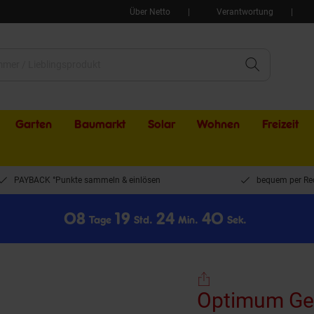
Über Netto
Verantwortung
Garten
Baumarkt
Solar
Wohnen
Freizeit
PAYBACK °Punkte sammeln & einlösen
bequem per Re
0
8
1
9
2
4
4
0
Tage
Std.
Min.
Sek.
rungsbandsäge OPTIsaw SP 13V mit BI-Metall-Sägeband, Materialanschlag
Optimum Ge