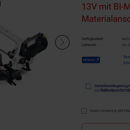
13V mit BI-M
Materialans
Verfügbarkeit:
Auf 
Lieferzeit:
ca. 
Payback Punkte
Bas
Ext
Garantieverlängerung 
mit
Gratis Versand & 30€ Filia
Promotion "Gratis Versan