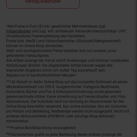
Vertrag widerrufen
*Alle Preise in Euro (€) inkl. gesetzlicher Mehrwertsteuer, zzgl.
Fußnoten
Versandkosten
und zzgl. evtl. anfallender Versandkostenzuschläge. UVP:
Unverbindliche Preisempfehlung des Herstellers.
Preise (inkl. MwSt.) und Verkaufseinheiten (Stückzahl/Mengeneinheit)
können im Online-Shop abweichen.
Statt- und durchgestrichene Preise beziehen sich auf unseren zuvor
geforderten Verkaufspreis.
Alle Artikel solange der Vorrat reicht! Änderungen und Irrtümer vorbehalten.
Abbildungen ähnlich. Die abgebildeten Artikel können wegen des
begrenzten Angebots schon am ersten Tag ausverkauft sein.
Abgabe nur in haushaltsüblichen Mengen!
**15€ Rabatt im Netto Online-Shop auf das komplette Sortiment ab einem
Mindestbestellwert von 200 €. Ausgenommen: Kategorie Multimedia,
Gutscheine, Bücher und Pre- & Anfangsmilchnahrung sowie gesondert
gekennzeichnete Artikel. Keine Anrechnung auf Versandkosten und Filial-
Abholservices. Der Gutschein wird nur einmalig an Neuanmelder für den
Online-Shop-Newsletter versendet. Nur online einlösbar. Nur ein Gutschein
pro Person und Bestellung. Restbeträge werden nicht ausgezahlt. Nicht mit
anderen Aktionsvorteilen (PAYBACK oder sonstige Shop-Aktionen)
kombinierbar.
***Positive Bonitätsprüfung vorausgesetzt
²⁰Filial-Gutschein gratis zu jeder Bestellung dieses Artikels (solange der