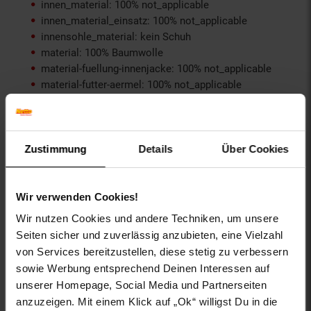
innen_material: 100% not_applicable
innen_material_einsatz: 100% not_applicable
innensohle_material: kein Schuh
material: 100% Baumwolle
material-fuellung-innenjacke: 100% not_applicable
material-futter-aermel: 100% not_applicable
material-futter-innenjacke: 100% not_applicable
material-kunstfellkragen: 100% not_applicable
material-oberstoff-innenjacke: 100% not_applicable
material-oberstoff-innenseite: 100% not_applicable
Zustimmung
Details
Über Cookies
material-oberstoff-mittlere-schicht: 100%
not_applicable
material-oberstoff-mittlerer-teil: 100% not_applicable
Wir verwenden Cookies!
material-oberstoff-oberer-teil: 100% not_applicable
Wir nutzen Cookies und andere Techniken, um unsere
material-oberstoff-rueckseite: 100% not_applicable
Seiten sicher und zuverlässig anzubieten, eine Vielzahl
material-verzierung: 100% not_applicable
von Services bereitzustellen, diese stetig zu verbessern
material_futter: kein Schuh
sowie Werbung entsprechend Deinen Interessen auf
oberstoff_unterer_teil: 100% not_applicable
unserer Homepage, Social Media und Partnerseiten
otto-anlaesse: Homewear, Streetwear, Weihnachten,
Casualmode, Herbstmode, Wintermode,
anzuzeigen. Mit einem Klick auf „Ok“ willigst Du in die