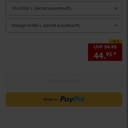
VG-Größe:
L (derzeit ausverkauft)
limango-Größe:
L (derzeit ausverkauft)
-18 %
Sie Sparen 18 Prozen
UVP
54.
95
UVP 
44.
*
Sie
95
Aktuell ausverkauft