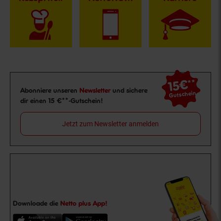
15€
**
Newsletter Anmeldung
Abonniere unseren
Newsletter
und sichere
Gutschein
dir einen 15 €**-Gutschein!
Jetzt zum Newsletter anmelden
Downloade die
Netto plus App!