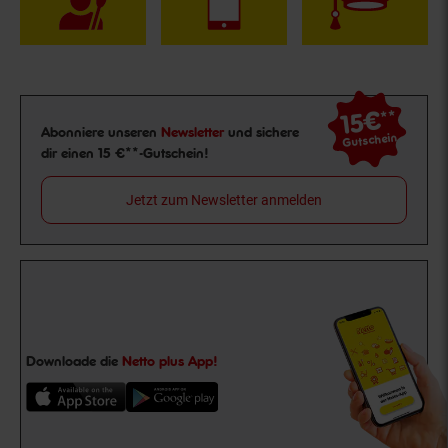
15€
**
Newsletter Anmeldung
Abonniere unseren
Newsletter
und sichere
Gutschein
dir einen 15 €**-Gutschein!
Jetzt zum Newsletter anmelden
Downloade die
Netto plus App!