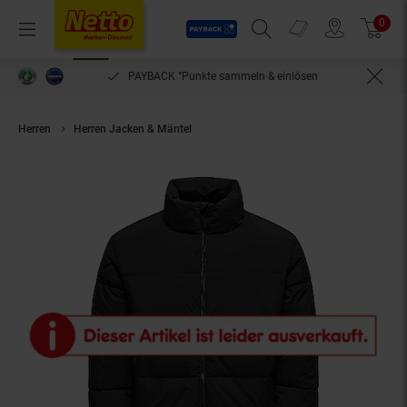
Payback
Prospekte
0
Arti
Menü
Suchfeld einblenden
Filiale finden
Warenkorb
PAYBACK °Punkte sammeln & einlösen
Herren
Herren Jacken & Mäntel
Only & Sons Jacke GLOBAL Steppjacke