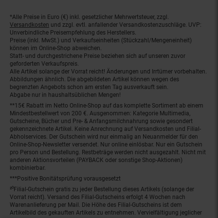
*Alle Preise in Euro (€) inkl. gesetzlicher Mehrwertsteuer, zzgl.
Fußnoten
Versandkosten
und zzgl. evtl. anfallender Versandkostenzuschläge. UVP:
Unverbindliche Preisempfehlung des Herstellers.
Preise (inkl. MwSt.) und Verkaufseinheiten (Stückzahl/Mengeneinheit)
können im Online-Shop abweichen.
Statt- und durchgestrichene Preise beziehen sich auf unseren zuvor
geforderten Verkaufspreis.
Alle Artikel solange der Vorrat reicht! Änderungen und Irrtümer vorbehalten.
Abbildungen ähnlich. Die abgebildeten Artikel können wegen des
begrenzten Angebots schon am ersten Tag ausverkauft sein.
Abgabe nur in haushaltsüblichen Mengen!
**15€ Rabatt im Netto Online-Shop auf das komplette Sortiment ab einem
Mindestbestellwert von 200 €. Ausgenommen: Kategorie Multimedia,
Gutscheine, Bücher und Pre- & Anfangsmilchnahrung sowie gesondert
gekennzeichnete Artikel. Keine Anrechnung auf Versandkosten und Filial-
Abholservices. Der Gutschein wird nur einmalig an Neuanmelder für den
Online-Shop-Newsletter versendet. Nur online einlösbar. Nur ein Gutschein
pro Person und Bestellung. Restbeträge werden nicht ausgezahlt. Nicht mit
anderen Aktionsvorteilen (PAYBACK oder sonstige Shop-Aktionen)
kombinierbar.
***Positive Bonitätsprüfung vorausgesetzt
²⁰Filial-Gutschein gratis zu jeder Bestellung dieses Artikels (solange der
Vorrat reicht). Versand des Filial-Gutscheins erfolgt 4 Wochen nach
Warenanlieferung per Mail. Die Höhe des Filial-Gutscheins ist dem
Artikelbild des gekauften Artikels zu entnehmen. Vervielfältigung jeglicher