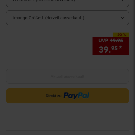
limango-Größe:
L (derzeit ausverkauft)
-20 %
Sie Sparen 20 Prozen
UVP
49.
95
UVP 
39.
*
Sie
95
Aktuell ausverkauft