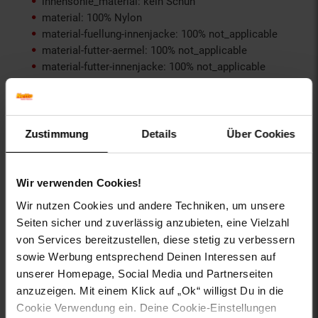
innensohle_material: kein Schuh
material: 100% Nylon
material-fuellung-innenjacke: 100% not_applicable
material-futter-aermel: 100% not_applicable
material-futter-innenjacke: 100% not_applicable
material-kunstfellkragen: 100% not_applicable
material-oberstoff-innenjacke: 100% not_applicable
material-oberstoff-innenseite: 100% not_applicable
material-oberstoff-mittlere-schicht: 100%
Zustimmung
Details
Über Cookies
not_applicable
material-oberstoff-mittlerer-teil: 100% not_applicable
material-oberstoff-oberer-teil: 100% not_applicable
Wir verwenden Cookies!
material-oberstoff-rueckseite: 100% not_applicable
Wir nutzen Cookies und andere Techniken, um unsere
material-verzierung: 100% not_applicable
Seiten sicher und zuverlässig anzubieten, eine Vielzahl
material_futter: kein Schuh
von Services bereitzustellen, diese stetig zu verbessern
oberstoff_unterer_teil: 100% not_applicable
sowie Werbung entsprechend Deinen Interessen auf
otto-anlaesse: Casualmode, Outdoormode,
Herbstmode, Wintermode
unserer Homepage, Social Media und Partnerseiten
otto-applikationen: Brandlabel innen
anzuzeigen. Mit einem Klick auf „Ok“ willigst Du in die
otto-kragendetails: mit Reißverschluss
Cookie Verwendung ein. Deine Cookie-Einstellungen