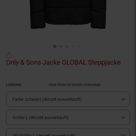
Only & Sons Jacke GLOBAL Steppjacke
(Prod
Lieferzeit:
neue Ware ist bereits unterwegs
Farbe:
schwarz (derzeit ausverkauft)
Größe:
L (derzeit ausverkauft)
VG-Größe:
L (derzeit ausverkauft)