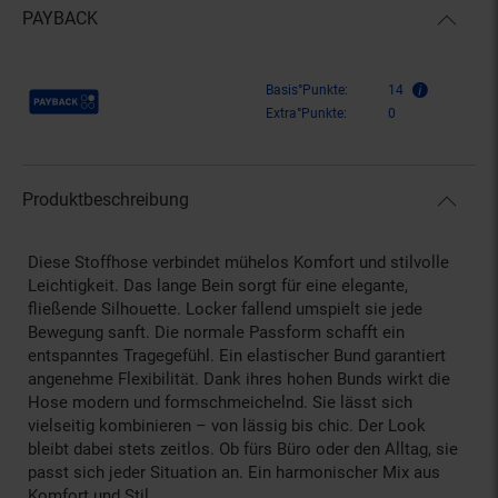
PAYBACK
Payback Punkte
Basis°Punkte:
14
Extra°Punkte:
0
Produktbeschreibung
Diese Stoffhose verbindet mühelos Komfort und stilvolle
Leichtigkeit. Das lange Bein sorgt für eine elegante,
fließende Silhouette. Locker fallend umspielt sie jede
Bewegung sanft. Die normale Passform schafft ein
entspanntes Tragegefühl. Ein elastischer Bund garantiert
angenehme Flexibilität. Dank ihres hohen Bunds wirkt die
Hose modern und formschmeichelnd. Sie lässt sich
vielseitig kombinieren – von lässig bis chic. Der Look
bleibt dabei stets zeitlos. Ob fürs Büro oder den Alltag, sie
passt sich jeder Situation an. Ein harmonischer Mix aus
Komfort und Stil.