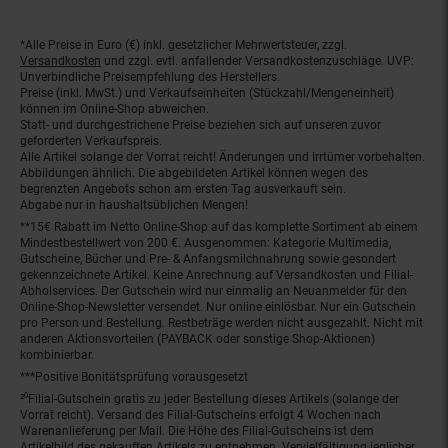
*Alle Preise in Euro (€) inkl. gesetzlicher Mehrwertsteuer, zzgl.
Fußnoten
Versandkosten
und zzgl. evtl. anfallender Versandkostenzuschläge. UVP:
Unverbindliche Preisempfehlung des Herstellers.
Preise (inkl. MwSt.) und Verkaufseinheiten (Stückzahl/Mengeneinheit)
können im Online-Shop abweichen.
Statt- und durchgestrichene Preise beziehen sich auf unseren zuvor
geforderten Verkaufspreis.
Alle Artikel solange der Vorrat reicht! Änderungen und Irrtümer vorbehalten.
Abbildungen ähnlich. Die abgebildeten Artikel können wegen des
begrenzten Angebots schon am ersten Tag ausverkauft sein.
Abgabe nur in haushaltsüblichen Mengen!
**15€ Rabatt im Netto Online-Shop auf das komplette Sortiment ab einem
Mindestbestellwert von 200 €. Ausgenommen: Kategorie Multimedia,
Gutscheine, Bücher und Pre- & Anfangsmilchnahrung sowie gesondert
gekennzeichnete Artikel. Keine Anrechnung auf Versandkosten und Filial-
Abholservices. Der Gutschein wird nur einmalig an Neuanmelder für den
Online-Shop-Newsletter versendet. Nur online einlösbar. Nur ein Gutschein
pro Person und Bestellung. Restbeträge werden nicht ausgezahlt. Nicht mit
anderen Aktionsvorteilen (PAYBACK oder sonstige Shop-Aktionen)
kombinierbar.
***Positive Bonitätsprüfung vorausgesetzt
²⁰Filial-Gutschein gratis zu jeder Bestellung dieses Artikels (solange der
Vorrat reicht). Versand des Filial-Gutscheins erfolgt 4 Wochen nach
Warenanlieferung per Mail. Die Höhe des Filial-Gutscheins ist dem
Artikelbild des gekauften Artikels zu entnehmen. Vervielfältigung jeglicher