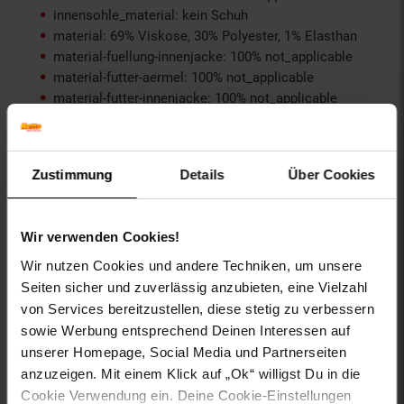
innensohle_material: kein Schuh
material: 69% Viskose, 30% Polyester, 1% Elasthan
material-fuellung-innenjacke: 100% not_applicable
material-futter-aermel: 100% not_applicable
material-futter-innenjacke: 100% not_applicable
material-kunstfellkragen: 100% not_applicable
material-oberstoff-innenjacke: 100% not_applicable
material-oberstoff-innenseite: 100% not_applicable
Zustimmung
Details
Über Cookies
material-oberstoff-mittlere-schicht: 100%
not_applicable
material-oberstoff-mittlerer-teil: 100% not_applicable
Wir verwenden Cookies!
material-oberstoff-oberer-teil: 100% not_applicable
material-oberstoff-rueckseite: 100% not_applicable
Wir nutzen Cookies und andere Techniken, um unsere
material-verzierung: 100% not_applicable
Seiten sicher und zuverlässig anzubieten, eine Vielzahl
material_futter: 100% not_applicable
von Services bereitzustellen, diese stetig zu verbessern
oberstoff_unterer_teil: 69% Viskose, 30% Polyester, 1%
sowie Werbung entsprechend Deinen Interessen auf
Elasthan
unserer Homepage, Social Media und Partnerseiten
otto-anlaesse: Homewear, Sportmode, Casualmode,
anzuzeigen. Mit einem Klick auf „Ok“ willigst Du in die
Sommermode, Frühlingsmode, Herbstmode,
Casualmode, Basic, Loungewear, Strandmode
Cookie Verwendung ein. Deine Cookie-Einstellungen