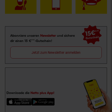
15€
**
Newsletter Anmeldung
Abonniere unseren
Newsletter
und sichere
Gutschein
dir einen 15 €**-Gutschein!
Jetzt zum Newsletter anmelden
Downloade die
Netto plus App!