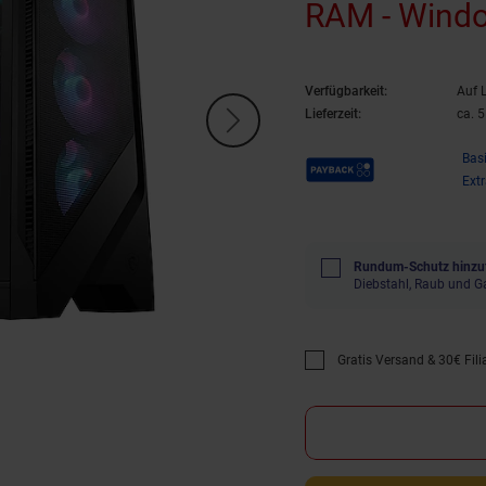
RAM - Wind
Verfügbarkeit:
Auf 
Lieferzeit:
ca. 
Payback Punkte
Bas
Ext
Rundum-Schutz hinzu
Diebstahl, Raub und G
Gratis Versand & 30€ Filia
Promotion "Gratis Versan