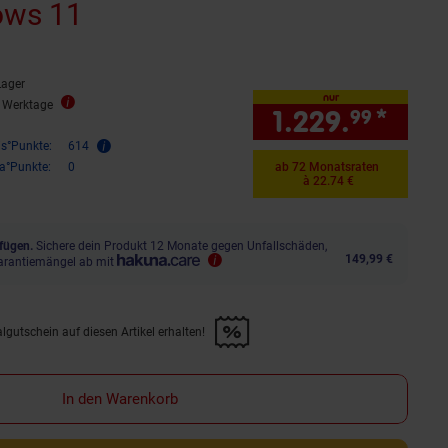
ows 11
Lager
nur
5 Werktage
1.229.
*
nur 
99
is°Punkte:
614
ra°Punkte:
0
ab 72 Monatsraten
à 22.74 €
fügen.
Sichere dein Produkt 12 Monate gegen Unfallschäden,
149,99 €
arantiemängel ab mit
lgutschein auf diesen Artikel erhalten!
d &amp; 30€ Filialgutschein auf diesen Artikel erhalten!" anwenden
In den Warenkorb