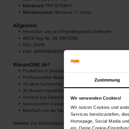
Mainboard:
PRO B760M-P
Betriebssystem:
Windows 11 Home
Allgemein
Hersteller: one.de IT-HandelsgesellschaftmbH
WEEE-Reg.-Nr.: DE 89475384
SKU: 24598
EAN: 4049998658202
WarumONE.de?
Produktion in Deutschland
Professioneller Belastungstest
Zustimmung
10 Jahre technischer Support
36 Monate Herstellergarantie
Versand aus Deutschland mit DHL
Wir verwenden Cookies!
Servicecenter in Deutschland
Wir nutzen Cookies und ander
Mehrfach von der Fachpresse ausgezeichnet
Services bereitzustellen, di
Homepage, Social Media und P
Hinweis
: Die Abbildungen sind beispielhaft und können je
ein. Deine Cookie-Einstellun