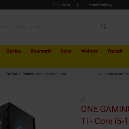
Über Netto
Verantwortung
Garten
Baumarkt
Solar
Wohnen
Freizeit
PAYBACK °Punkte sammeln & einlösen
bequem per Re
NG Gaming PC IN598 - RTX 5060 Ti - Core i5-12400F - 480 GB NVMe - 16GB RAM 
ONE GAMING
Ti - Core i5