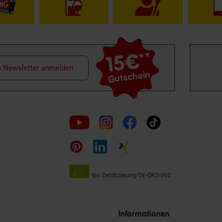
15€
**
m Newsletter anmelden
Gutschein
Folge
uns
auf
Bio Zertifizierung
DE-ÖKO-060
Unsere
Siegel
Informationen