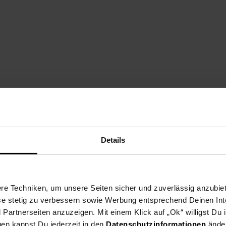
Details
e Techniken, um unsere Seiten sicher und zuverlässig anzubiet
ese stetig zu verbessern sowie Werbung entsprechend Deinen In
artnerseiten anzuzeigen. Mit einem Klick auf „Ok“ willigst Du
 nach verbauten Komponenten abweichen.
gen kannst Du jederzeit in den
Datenschutzinformationen
änder