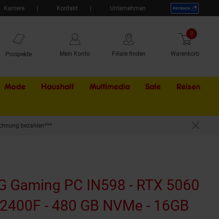
Karriere
Kontakt
Unternehmen
0
Artikel
Mein Konto
Filiale finden
Warenkorb
Prospekte
Mode
Haushalt
Multimedia
Sale
Externer Li
Reisen
chnung bezahlen***
- Windows 11
 Gaming PC IN598 - RTX 5060
-12400F - 480 GB NVMe - 16GB