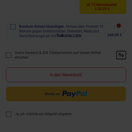
ab 72 Monatsraten
à 53.25 €
Rundum-Schutz hinzufügen.
Sichere dein Produkt 12
Monate gegen Unfallschäden, Diebstahl, Raub und
249,99 €
Garantiemängel ab mit
Gratis Versand & 30€ Filialgutschein auf diesen Artikel
Promotion "Gratis Versand &amp; 30€ Filialgutschein auf diesen Artikel 
erhalten!
In den Warenkorb
Ja, ich möchte ein Altgerät abgeben.