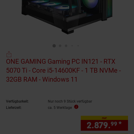
ONE GAMING Gaming PC IN121 - RTX
5070 Ti - Core i5-14600KF - 1 TB NVMe -
32GB RAM - Windows 11
Verfügbarkeit:
Nur noch 9 Stück verfügbar
Lieferzeit:
ca. 5 Werktage
nur
2.879.
*
nur
99