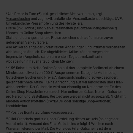
*Alle Preise in Euro (€) inkl. gesetzlicher Mehrwertsteuer, zzgl.
Fußnoten
Versandkosten
und zzgl. evtl. anfallender Versandkostenzuschläge. UVP:
Unverbindliche Preisempfehlung des Herstellers.
Preise (inkl. MwSt.) und Verkaufseinheiten (Stückzahl/Mengeneinheit)
können im Online-Shop abweichen.
Statt- und durchgestrichene Preise beziehen sich auf unseren zuvor
geforderten Verkaufspreis.
Alle Artikel solange der Vorrat reicht! Änderungen und Irrtümer vorbehalten.
Abbildungen ähnlich. Die abgebildeten Artikel können wegen des
begrenzten Angebots schon am ersten Tag ausverkauft sein.
Abgabe nur in haushaltsüblichen Mengen!
**15€ Rabatt im Netto Online-Shop auf das komplette Sortiment ab einem
Mindestbestellwert von 200 €. Ausgenommen: Kategorie Multimedia,
Gutscheine, Bücher und Pre- & Anfangsmilchnahrung sowie gesondert
gekennzeichnete Artikel. Keine Anrechnung auf Versandkosten und Filial-
Abholservices. Der Gutschein wird nur einmalig an Neuanmelder für den
Online-Shop-Newsletter versendet. Nur online einlösbar. Nur ein Gutschein
pro Person und Bestellung. Restbeträge werden nicht ausgezahlt. Nicht mit
anderen Aktionsvorteilen (PAYBACK oder sonstige Shop-Aktionen)
kombinierbar.
***Positive Bonitätsprüfung vorausgesetzt
²⁰Filial-Gutschein gratis zu jeder Bestellung dieses Artikels (solange der
Vorrat reicht). Versand des Filial-Gutscheins erfolgt 4 Wochen nach
Warenanlieferung per Mail. Die Höhe des Filial-Gutscheins ist dem