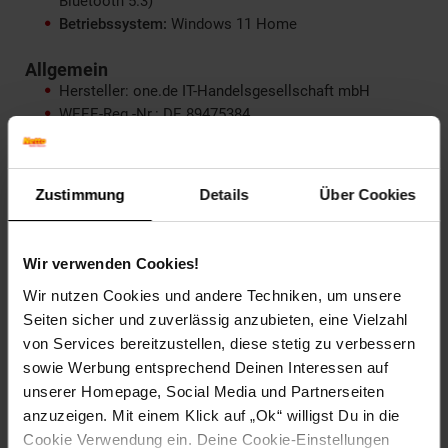
Bluetooth 5.3)
Betriebssystem:
Windows 11 Home
Allgemein
Hersteller: one.de IT-Handelsgesellschaft mbH
WEEE-Reg.-Nr.: DE 89475384
SKU: 64121
EAN: 4049998689220
Zustimmung
Details
Über Cookies
Hinweis
: Die Abbildungen sind beispielhaft und können je
nach verbauten Komponenten abweichen.
Wir verwenden Cookies!
Artikelnummer: 2876796000
EAN: 4049998689220
Wir nutzen Cookies und andere Techniken, um unsere
Artikel gehört zur Kategorie:
PCs
Seiten sicher und zuverlässig anzubieten, eine Vielzahl
von Services bereitzustellen, diese stetig zu verbessern
sowie Werbung entsprechend Deinen Interessen auf
unserer Homepage, Social Media und Partnerseiten
Versandinformationen
anzuzeigen. Mit einem Klick auf „Ok“ willigst Du in die
Cookie Verwendung ein. Deine Cookie-Einstellungen