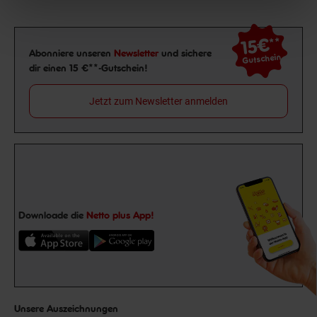
15€
**
Newsletter Anmeldung
Abonniere unseren
Newsletter
und sichere
Gutschein
dir einen 15 €**-Gutschein!
Jetzt zum Newsletter anmelden
Downloade die
Netto plus App!
Unsere Auszeichnungen