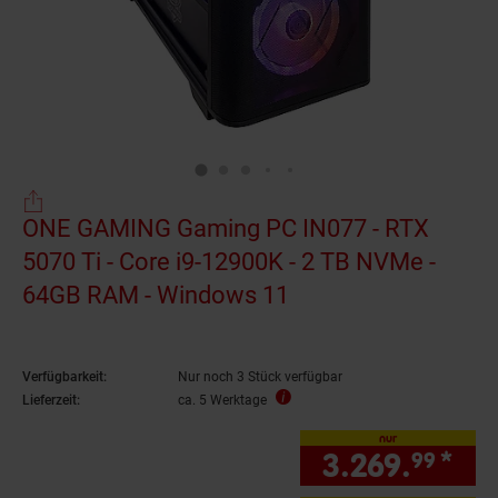
ONE GAMING Gaming PC IN077 - RTX
5070 Ti - Core i9-12900K - 2 TB NVMe -
64GB RAM - Windows 11
Verfügbarkeit:
Nur noch 3 Stück verfügbar
Lieferzeit:
ca. 5 Werktage
nur
3.269.
*
nur
99