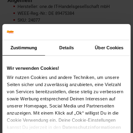
Allgemein
Hersteller: one.de IT-Handelsgesellschaft mbH
WEEE-Reg.-Nr.: DE 89475384
SKU: 24077
EAN: 4049998403611
Hinweis
: Die Abbildungen sind beispielhaft und können je
nach verbauten Komponenten abweichen.
Zustimmung
Details
Über Cookies
Artikelnummer: 2876701000
EAN: 4049998403611
Wir verwenden Cookies!
Artikel gehört zur Kategorie:
PCs
Wir nutzen Cookies und andere Techniken, um unsere
Seiten sicher und zuverlässig anzubieten, eine Vielzahl
von Services bereitzustellen, diese stetig zu verbessern
sowie Werbung entsprechend Deinen Interessen auf
Versandinformationen
unserer Homepage, Social Media und Partnerseiten
anzuzeigen. Mit einem Klick auf „Ok“ willigst Du in die
Herstellerinformationen
Cookie Verwendung ein. Deine Cookie-Einstellungen
kannst Du jederzeit in den
Datenschutzinformationen