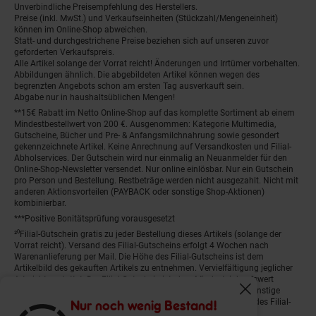
Unverbindliche Preisempfehlung des Herstellers.
Preise (inkl. MwSt.) und Verkaufseinheiten (Stückzahl/Mengeneinheit)
können im Online-Shop abweichen.
Statt- und durchgestrichene Preise beziehen sich auf unseren zuvor
geforderten Verkaufspreis.
Alle Artikel solange der Vorrat reicht! Änderungen und Irrtümer vorbehalten.
Abbildungen ähnlich. Die abgebildeten Artikel können wegen des
begrenzten Angebots schon am ersten Tag ausverkauft sein.
Abgabe nur in haushaltsüblichen Mengen!
**15€ Rabatt im Netto Online-Shop auf das komplette Sortiment ab einem
Mindestbestellwert von 200 €. Ausgenommen: Kategorie Multimedia,
Gutscheine, Bücher und Pre- & Anfangsmilchnahrung sowie gesondert
gekennzeichnete Artikel. Keine Anrechnung auf Versandkosten und Filial-
Abholservices. Der Gutschein wird nur einmalig an Neuanmelder für den
Online-Shop-Newsletter versendet. Nur online einlösbar. Nur ein Gutschein
pro Person und Bestellung. Restbeträge werden nicht ausgezahlt. Nicht mit
anderen Aktionsvorteilen (PAYBACK oder sonstige Shop-Aktionen)
kombinierbar.
***Positive Bonitätsprüfung vorausgesetzt
²⁰Filial-Gutschein gratis zu jeder Bestellung dieses Artikels (solange der
Vorrat reicht). Versand des Filial-Gutscheins erfolgt 4 Wochen nach
Warenanlieferung per Mail. Die Höhe des Filial-Gutscheins ist dem
Artikelbild des gekauften Artikels zu entnehmen. Vervielfältigung jeglicher
Art nicht gestattet. Der Filial-Gutschein ist ohne Mindesteinkaufswert
einlösbar. Nicht mit anderen Aktionsvorteilen (PAYBACK oder sonstige
Fenster schliess
Shop-Aktionen) kombinierbar. Der jeweilige Gültigkeitszeitraum des Filial-
Nur noch wenig Bestand!
Gutscheins ist darauf vermerkt.