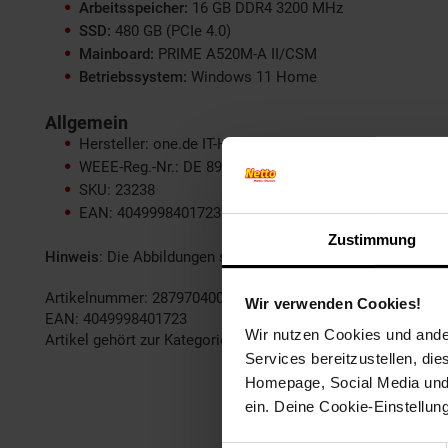
Arbeitsspeicher:
16 GB DDR4 3200 MHz
SSD:
480 GB (PCIe 4.0)
Mainboard:
PRIME A520M-A II/CSM
Betriebssystem:
Windows 11 Home
Allgemein
Hersteller: one.de IT-Handelsgesellschaft mbH
WEEE-Reg.-Nr.: DE 89475384
SKU: 23238
EAN: 4049998401723
Zustimmung
Hinweis
: Die Abbildungen sind beispielhaft und können je
Artikelnummer: 2879704000
Wir verwenden Cookies!
EAN: 4049998401723
Wir nutzen Cookies und ander
Artikel gehört zur Kategorie:
PCs
Services bereitzustellen, di
Homepage, Social Media und P
ein. Deine Cookie-Einstellun