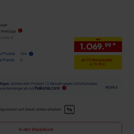
Lager
5 Werktage
a A bis G
ala A bis G
nur
1.069.
*
nur 
99
is°Punkte:
534
ra°Punkte:
0
ab 72 Monatsraten
à 19.78 €
fügen.
Sichere dein Produkt 12 Monate gegen Unfallschäden,
99,99 €
arantiemängel ab mit
lgutschein auf diesen Artikel erhalten!
d &amp; 30€ Filialgutschein auf diesen Artikel erhalten!" anwenden
In den Warenkorb