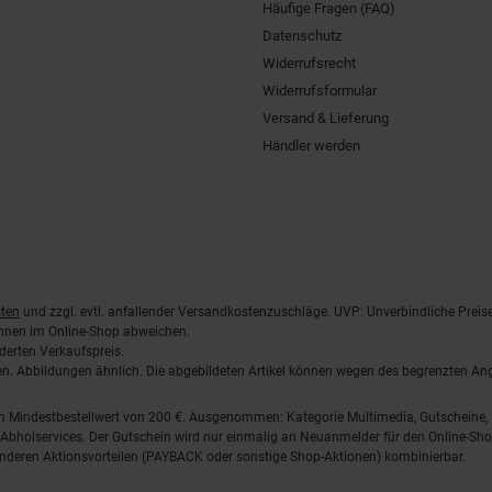
Häufige Fragen (FAQ)
Datenschutz
Widerrufsrecht
Widerrufsformular
Versand & Lieferung
Händler werden
ten
und zzgl. evtl. anfallender Versandkostenzuschläge. UVP: Unverbindliche Preis
önnen im Online-Shop abweichen.
derten Verkaufspreis.
lten. Abbildungen ähnlich. Die abgebildeten Artikel können wegen des begrenzten A
em Mindestbestellwert von 200 €. Ausgenommen: Kategorie Multimedia, Gutscheine
Abholservices. Der Gutschein wird nur einmalig an Neuanmelder für den Online-Shop
anderen Aktionsvorteilen (PAYBACK oder sonstige Shop-Aktionen) kombinierbar.