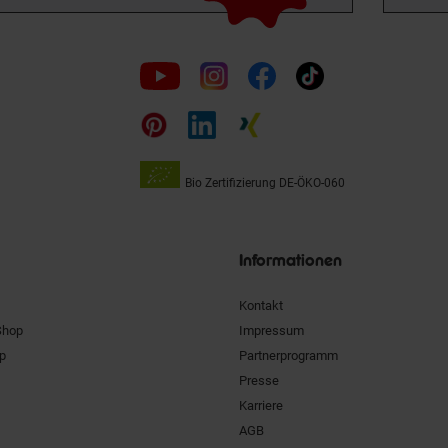
Folge
uns
auf
Bio Zertifizierung
DE-ÖKO-060
Unsere
Siegel
Informationen
Kontakt
Shop
Impressum
pp
Partnerprogramm
Presse
Karriere
AGB