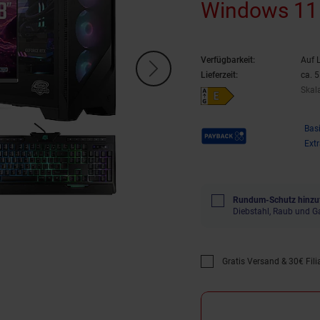
Windows 11
Verfügbarkeit:
Auf 
Lieferzeit:
ca. 
Skal
Energieeffizienzklasse E auf Sk
Payback Punkte
Bas
Ext
Rundum-Schutz hinzu
Diebstahl, Raub und G
Gratis Versand & 30€ Filia
Promotion "Gratis Versan