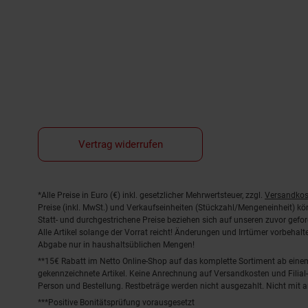
Vertrag widerrufen
Fußnoten
*Alle Preise in Euro (€) inkl. gesetzlicher Mehrwertsteuer, zzgl.
Versandkos
Preise (inkl. MwSt.) und Verkaufseinheiten (Stückzahl/Mengeneinheit) k
Statt- und durchgestrichene Preise beziehen sich auf unseren zuvor gefor
Alle Artikel solange der Vorrat reicht! Änderungen und Irrtümer vorbeha
Abgabe nur in haushaltsüblichen Mengen!
**15€ Rabatt im Netto Online-Shop auf das komplette Sortiment ab ein
gekennzeichnete Artikel. Keine Anrechnung auf Versandkosten und Filial-
Person und Bestellung. Restbeträge werden nicht ausgezahlt. Nicht mit 
***Positive Bonitätsprüfung vorausgesetzt