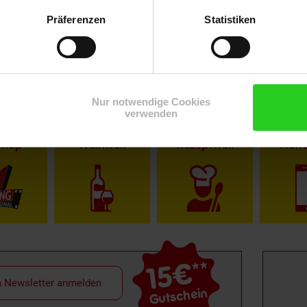
Präferenzen
Statistiken
Nur notwendige Cookies
verwenden
Shop
Weinwelt
Rezeptwelt
Net
15€
**
m Newsletter anmelden
Gutschein