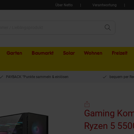
Über Netto
Verantwortung
Garten
Baumarkt
Solar
Wohnen
Freizeit
PAYBACK °Punkte sammeln & einlösen
bequem per Re
omplett-PC AR238 - RX 9060 - Ryzen 5 5500 - 480 GB NVMe - 16GB RAM - Window
Gaming Komp
Ryzen 5 550