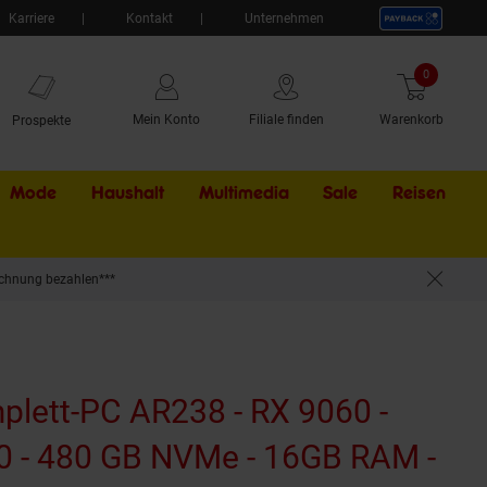
Karriere
Kontakt
Unternehmen
0
Artikel
Mein Konto
Filiale finden
Warenkorb
Prospekte
Mode
Haushalt
Multimedia
Sale
Externer Li
Reisen
chnung bezahlen***
s 11
lett-PC AR238 - RX 9060 -
0 - 480 GB NVMe - 16GB RAM -