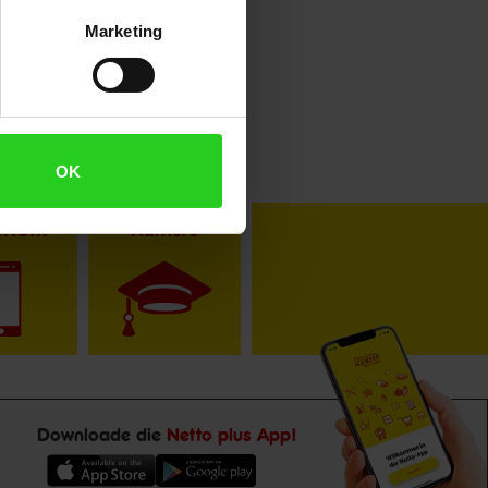
Marketing
OK
toKOM
Karriere
Downloade die
Netto plus App!