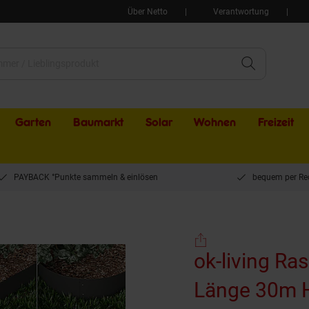
Über Netto
Verantwortung
Garten
Baumarkt
Solar
Wohnen
Freizeit
PAYBACK °Punkte sammeln & einlösen
bequem per Re
ok-living Rasenkante Metall 100x18cm Länge 30m Höhe 18cm Beeteinfassung Mäh
ok-living R
Länge 30m 