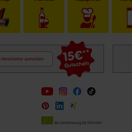
15€
**
m Newsletter anmelden
Gutschein
Folge
uns
auf
Bio Zertifizierung
DE-ÖKO-060
Unsere