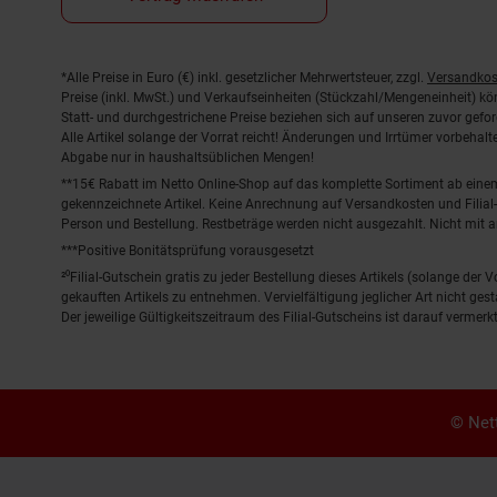
Fußnoten
*Alle Preise in Euro (€) inkl. gesetzlicher Mehrwertsteuer, zzgl.
Versandkos
Preise (inkl. MwSt.) und Verkaufseinheiten (Stückzahl/Mengeneinheit) k
Statt- und durchgestrichene Preise beziehen sich auf unseren zuvor gefor
Alle Artikel solange der Vorrat reicht! Änderungen und Irrtümer vorbeha
Abgabe nur in haushaltsüblichen Mengen!
**15€ Rabatt im Netto Online-Shop auf das komplette Sortiment ab ein
gekennzeichnete Artikel. Keine Anrechnung auf Versandkosten und Filial-
Person und Bestellung. Restbeträge werden nicht ausgezahlt. Nicht mit 
***Positive Bonitätsprüfung vorausgesetzt
²⁰Filial-Gutschein gratis zu jeder Bestellung dieses Artikels (solange der
gekauften Artikels zu entnehmen. Vervielfältigung jeglicher Art nicht ge
Der jeweilige Gültigkeitszeitraum des Filial-Gutscheins ist darauf vermerkt
© Nett