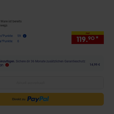
rodukt aktuell ausverkauft)
Ware ist bereits
rwegs
nur
is°Punkte:
59
119.
*
nur 1
90
ra°Punkte:
0
hinzufügen.
Sichere dir 36 Monate zusätzlichen Garantieschutz
14,99 €
Aktuell ausverkauft