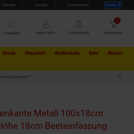
Karriere
Kontakt
Unternehmen
0
Artikel
Mein Konto
Filiale finden
Warenkorb
Prospekte
Mode
Haushalt
Multimedia
Sale
Externer Li
Reisen
chnung bezahlen***
kante
asenkante Metall 100x18cm
Höhe 18cm Beeteinfassung