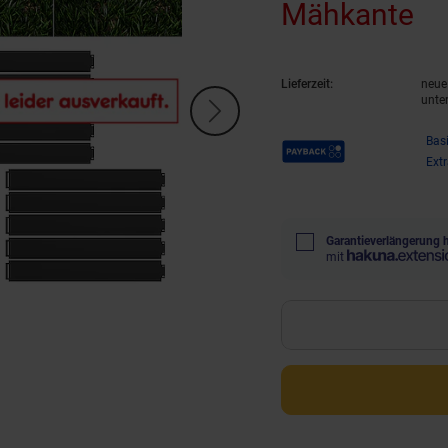
Mähkante
(P
Lieferzeit:
neue 
unte
Payback Punkte
Bas
Ext
Garantieverlängerung 
mit