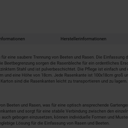
nformationen
Herstellerinformationen
ung für eine saubere Trennung von Beeten und Rasen. Die Einfassun
e Beetbegrenzung sorgen die Rasenbleche für ein ordentliches Ers
inktem Stahl und ist pulverbeschichtet. Die Pflege ist einfach und 
 und eine Höhe von 18cm. Jede Rasenkante ist 100x18cm groß und 
rton sind die Rasenkanten leicht zu transportieren und zu lagern.
von Beeten und Rasen, was für eine optisch ansprechende Gartenges
senkanten und sorgt für eine stabile Verbindung zwischen den einze
s auch gebogen einzusetzen, können individuelle Formen und Muster
langlebige Lösung für die Einfassung von Rasen und Beeten.