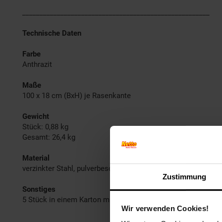
______________________________________________________
Technische Daten
Farbe
Anthrazit
Maße
100 x 18 cm (BxH) je Rasenkante
Gewicht
Stück: 0,88 kg
Gesamt: 26,4 kg
Material
verzinkter Stahl, pulverbeschichtet
Zustimmung
Sonstiges
5 Stück in einem Karton mit je 100x18cm
Wir verwenden Cookies!
______________________________________________________