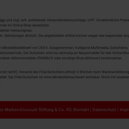
ten
und zzgl. evtl. anfallender Versandkostenzuschläge. UVP: Unverbindliche Preis
önnen im Online-Shop abweichen.
derten Verkaufspreis.
lten. Abbildungen ähnlich. Die abgebildeten Artikel können wegen des begrenzten A
em Mindestbestellwert von 200 €. Ausgenommen: Kategorie Multimedia, Gutscheine
Abholservices. Der Gutschein wird nur einmalig an Neuanmelder für den Online-Shop
anderen Aktionsvorteilen (PAYBACK oder sonstige Shop-Aktionen) kombinierbar.
 Vorrat reicht). Versand des Filial-Gutscheins erfolgt 4 Wochen nach Warenanlieferung
stattet. Der Filial-Gutschein ist ohne Mindesteinkaufswert einlösbar. Nicht mit and
.
o Marken-Discount Stiftung & Co. KG |
Kontakt
|
Datenschutz
|
Imp