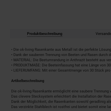
Produktbeschreibung
Versandi
• Die ok-living Rasenkante aus Metall ist die perfekte Lös
• Dank der sauberen Trennung von Beeten und Rasen durch di
• MATERIAL: Die Beetumrandung in Anthrazit besteht aus verz
• PRODUKTMAßE: Die Beeteinfassung hat eine Länge von 30m
• LIEFERUMFANG: Mit einer Gesamtmenge von 30 Stück pro Ka
Artikelbeschreibung
Die ok-living Rasenkante ermöglicht eine saubere Trennung 
Das clevere Stecksystem erleichtert die Installation der Ra
Dank der Möglichkeit, die Rasenkanten sowohl geradlinig al
Das verzinkte Stahlblech ist rostfrei und bietet somit eine 