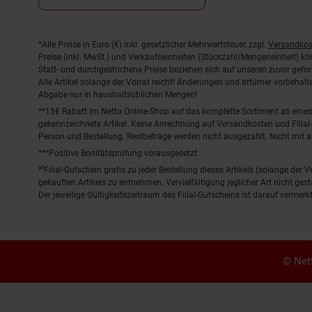
Fußnoten
*Alle Preise in Euro (€) inkl. gesetzlicher Mehrwertsteuer, zzgl.
Versandkos
Preise (inkl. MwSt.) und Verkaufseinheiten (Stückzahl/Mengeneinheit) k
Statt- und durchgestrichene Preise beziehen sich auf unseren zuvor gefor
Alle Artikel solange der Vorrat reicht! Änderungen und Irrtümer vorbeha
Abgabe nur in haushaltsüblichen Mengen!
**15€ Rabatt im Netto Online-Shop auf das komplette Sortiment ab ein
gekennzeichnete Artikel. Keine Anrechnung auf Versandkosten und Filial-
Person und Bestellung. Restbeträge werden nicht ausgezahlt. Nicht mit 
***Positive Bonitätsprüfung vorausgesetzt
²⁰Filial-Gutschein gratis zu jeder Bestellung dieses Artikels (solange der
gekauften Artikels zu entnehmen. Vervielfältigung jeglicher Art nicht ge
Der jeweilige Gültigkeitszeitraum des Filial-Gutscheins ist darauf vermerkt
© Nett