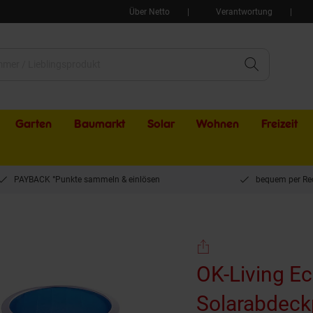
Über Netto
Verantwortung
Garten
Baumarkt
Solar
Wohnen
Freizeit
PAYBACK °Punkte sammeln & einlösen
bequem per Re
g Eckige Solarfolie Pool blau, Solarabdeckplane 260x160 cm
OK-Living Ec
Solarabdeck