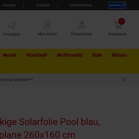
Karriere
Kontakt
Unternehmen
0
Artikel
Mein Konto
Filiale finden
Warenkorb
Prospekte
Mode
Haushalt
Multimedia
Sale
Externer Li
Reisen
chnung bezahlen***
kige Solarfolie Pool blau,
plane 260x160 cm