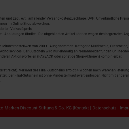
ten
und zzgl. evtl. anfallender Versandkostenzuschläge. UVP: Unverbindliche Preis
önnen im Online-Shop abweichen.
derten Verkaufspreis.
lten. Abbildungen ähnlich. Die abgebildeten Artikel können wegen des begrenzten A
em Mindestbestellwert von 200 €. Ausgenommen: Kategorie Multimedia, Gutscheine
Abholservices. Der Gutschein wird nur einmalig an Neuanmelder für den Online-Shop
anderen Aktionsvorteilen (PAYBACK oder sonstige Shop-Aktionen) kombinierbar.
 Vorrat reicht). Versand des Filial-Gutscheins erfolgt 4 Wochen nach Warenanlieferung
stattet. Der Filial-Gutschein ist ohne Mindesteinkaufswert einlösbar. Nicht mit and
.
o Marken-Discount Stiftung & Co. KG |
Kontakt
|
Datenschutz
|
Imp