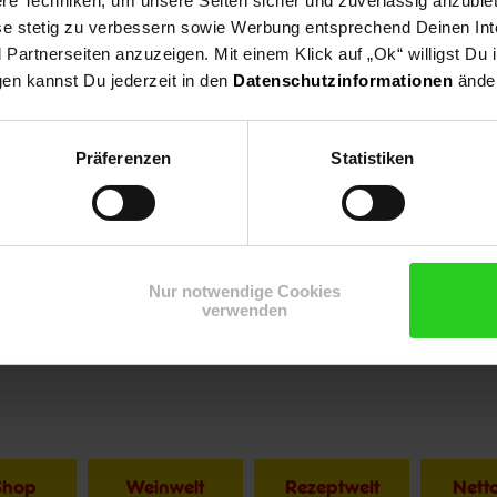
e Techniken, um unsere Seiten sicher und zuverlässig anzubiet
ese stetig zu verbessern sowie Werbung entsprechend Deinen In
artnerseiten anzuzeigen. Mit einem Klick auf „Ok“ willigst Du
gen kannst Du jederzeit in den
Datenschutzinformationen
änder
Präferenzen
Statistiken
Nur notwendige Cookies
verwenden
Shop
Weinwelt
Rezeptwelt
Net