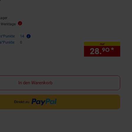
Lager
3 Werktage
is°Punkte:
14
ra°Punkte:
0
nur
28.
*
nur 
90
In den Warenkorb