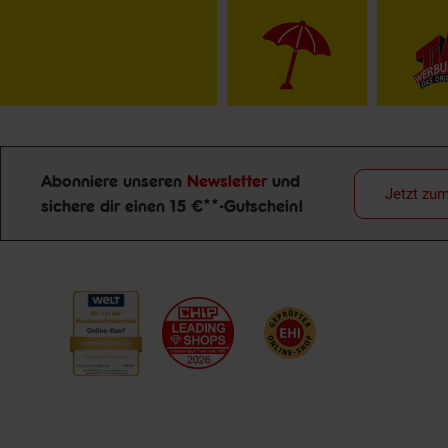
Abonniere unseren
Newsletter
und
Jetzt zu
sichere dir einen 15 €**-Gutschein!
Newsletter Anmeldung