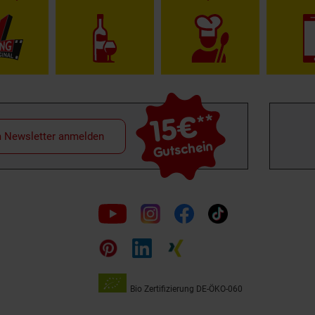
15€
**
m Newsletter anmelden
Gutschein
Folge
uns
auf
Bio Zertifizierung
DE-ÖKO-060
Unsere