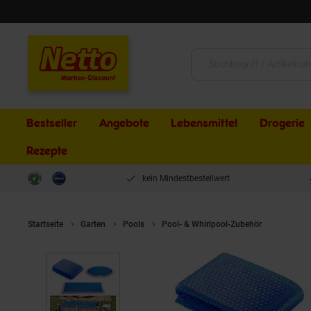
Schließen
Suche:
Bestseller
Angebote
Lebensmittel
Drogerie
Rezepte
kein Mindestbestellwert
Startseite
Garten
Pools
Pool- & Whirlpool-Zubehör
OK-Livin