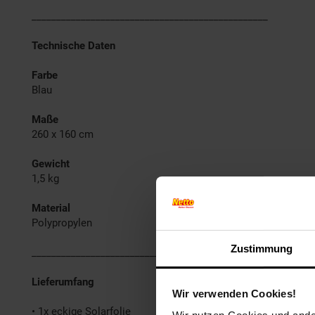
________________________________________________
Technische Daten
Farbe
Blau
Maße
260 x 160 cm
Gewicht
1,5 kg
Material
Polypropylen
Zustimmung
________________________________________________
Lieferumfang
Wir verwenden Cookies!
• 1x eckige Solarfolie