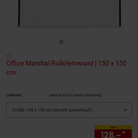
Office Marshal Rolloleinwand | 150 x 150
cm
(Produkt aktuell ausverkauft)
Lieferzeit:
neue Ware ist bereits unterwegs
Größe:
150 x 150 cm (derzeit ausverkauft)
nur
128.–
*
nur