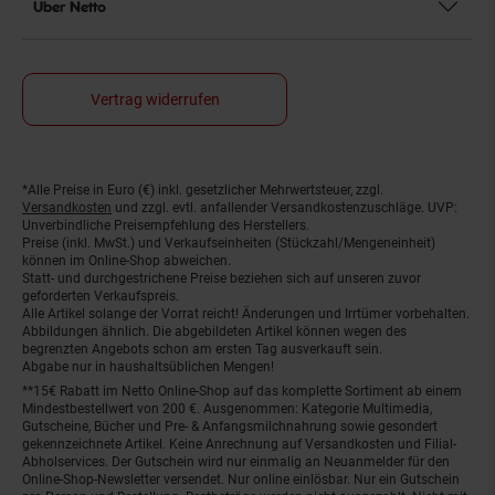
Über Netto
Vertrag widerrufen
*Alle Preise in Euro (€) inkl. gesetzlicher Mehrwertsteuer, zzgl.
Fußnoten
Versandkosten
und zzgl. evtl. anfallender Versandkostenzuschläge. UVP:
Unverbindliche Preisempfehlung des Herstellers.
Preise (inkl. MwSt.) und Verkaufseinheiten (Stückzahl/Mengeneinheit)
können im Online-Shop abweichen.
Statt- und durchgestrichene Preise beziehen sich auf unseren zuvor
geforderten Verkaufspreis.
Alle Artikel solange der Vorrat reicht! Änderungen und Irrtümer vorbehalten.
Abbildungen ähnlich. Die abgebildeten Artikel können wegen des
begrenzten Angebots schon am ersten Tag ausverkauft sein.
Abgabe nur in haushaltsüblichen Mengen!
**15€ Rabatt im Netto Online-Shop auf das komplette Sortiment ab einem
Mindestbestellwert von 200 €. Ausgenommen: Kategorie Multimedia,
Gutscheine, Bücher und Pre- & Anfangsmilchnahrung sowie gesondert
gekennzeichnete Artikel. Keine Anrechnung auf Versandkosten und Filial-
Abholservices. Der Gutschein wird nur einmalig an Neuanmelder für den
Online-Shop-Newsletter versendet. Nur online einlösbar. Nur ein Gutschein