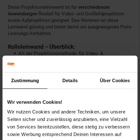
Diese Projektionsleinwand ist für
verschiedenste
Anwendungen
flexibel für Video- und Großbildprojektion
sowie Aufprojektion geeignet. Des Weiteren ist diese
Leinwand günstig und bietet damit ein ausgewogenes Preis-
Leistungs-Verhältnis.
Rolloleinwand – Überblick:
Art der Projektionsmethode: für Video- &
Großbildprojektion
Verwendung für Projektionsart: Aufprojektion
Stufenlos und manuell höhenverstellbar
Zustimmung
Details
Über Cookies
Qualität der Bildwand: diffuses Licht (Typ D)
Leuchtdichtefaktor: 1,2
Breite des Bildrandes(cm): 3
Wir verwenden Cookies!
Typbezeichnung der Tuchsorte: beschichtetes
Gewebetuch
Wir nutzen Cookies und andere Techniken, um unsere
Gehäusefarbe: weiß
Seiten sicher und zuverlässig anzubieten, eine Vielzahl
Größen: 150 x 112,5 cm, 180 x 135 cm, 180 x 180 cm,
von Services bereitzustellen, diese stetig zu verbessern
200 x 150 cm, 200 x 200 cm, 240 x 180 cm, 240 x 240
cm, 150 x 150 cm
sowie Werbung entsprechend Deinen Interessen auf