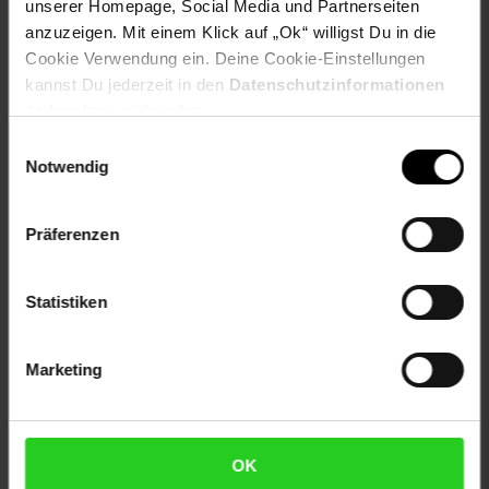
Formate: 4:3, 1:1
unserer Homepage, Social Media und Partnerseiten
anzuzeigen. Mit einem Klick auf „Ok“ willigst Du in die
Artikelnummer: 2593267000
Cookie Verwendung ein. Deine Cookie-Einstellungen
EAN: 4059382087099
kannst Du jederzeit in den
Datenschutzinformationen
Artikel gehört zur Kategorie:
Tafeln & Whiteboards
ändern bzw. widerrufen.
Einwilligungsauswahl
Notwendig
Versandinformationen
Präferenzen
Herstellerinformationen
Statistiken
Fußzeile
Weitere Online-Angebote
Marketing
Netto Reisen
TV-Shop
Weinwelt
OK