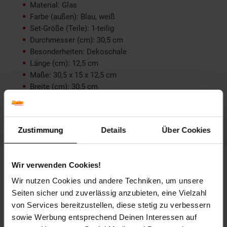
Material: Glas
Farbe (außen): Blau, weiß
Set-Größe (Teile): 1-teilig
Durchmesser (cm): 30,5 cm
Besonderheiten: Dekoschale
Länge (cm): 12,5 cm
Maße: 30,5 x 15 x 12,5 cm
Breite (cm): 30,5 cm
Gewicht: 0,5 kg
Höhe (cm): 15 cm
Tiefe (cm): 12,5 cm
Zustimmung
Details
Über Cookies
Zielgruppe: Erwachsene
Artikelnummer: 2277048000
Wir verwenden Cookies!
EAN: 4251312970147
Artikel gehört zur Kategorie:
Tischdeko
Wir nutzen Cookies und andere Techniken, um unsere
Seiten sicher und zuverlässig anzubieten, eine Vielzahl
von Services bereitzustellen, diese stetig zu verbessern
sowie Werbung entsprechend Deinen Interessen auf
Versandinformationen