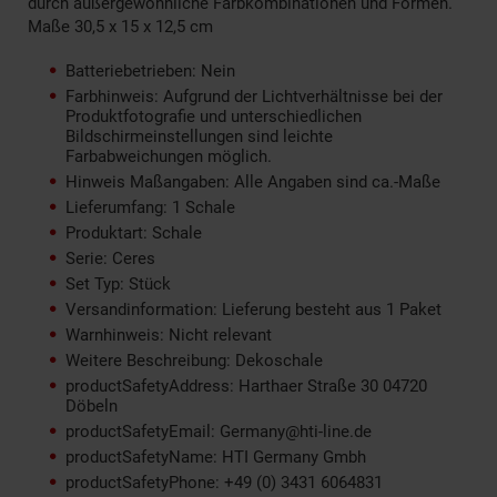
durch außergewöhnliche Farbkombinationen und Formen.
Maße 30,5 x 15 x 12,5 cm
Batteriebetrieben: Nein
Farbhinweis: Aufgrund der Lichtverhältnisse bei der
Produktfotografie und unterschiedlichen
Bildschirmeinstellungen sind leichte
Farbabweichungen möglich.
Hinweis Maßangaben: Alle Angaben sind ca.-Maße
Lieferumfang: 1 Schale
Produktart: Schale
Serie: Ceres
Set Typ: Stück
Versandinformation: Lieferung besteht aus 1 Paket
Warnhinweis: Nicht relevant
Weitere Beschreibung: Dekoschale
productSafetyAddress: Harthaer Straße 30 04720
Döbeln
productSafetyEmail: Germany@hti-line.de
productSafetyName: HTI Germany Gmbh
productSafetyPhone: +49 (0) 3431 6064831