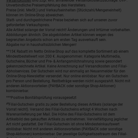
Versandkosten
und zzgl. evtl. anfallender Versandkostenzuschläge. UVP:
Unverbindliche Preisempfehlung des Herstellers.
Preise (inkl. MwSt.) und Verkaufseinheiten (Stückzahl/Mengeneinheit)
können im Online-Shop abweichen.
Statt- und durchgestrichene Preise beziehen sich auf unseren zuvor
geforderten Verkaufspreis.
Alle Artikel solange der Vorrat reicht! Änderungen und Irrtümer vorbehalten.
Abbildungen ähnlich. Die abgebildeten Artikel können wegen des
begrenzten Angebots schon am ersten Tag ausverkauft sein.
Abgabe nur in haushaltsüblichen Mengen!
**15€ Rabatt im Netto Online-Shop auf das komplette Sortiment ab einem
Mindestbestellwert von 200 €. Ausgenommen: Kategorie Multimedia,
Gutscheine, Bücher und Pre- & Anfangsmilchnahrung sowie gesondert
gekennzeichnete Artikel. Keine Anrechnung auf Versandkosten und Filial-
Abholservices. Der Gutschein wird nur einmalig an Neuanmelder für den
Online-Shop-Newsletter versendet. Nur online einlösbar. Nur ein Gutschein
pro Person und Bestellung. Restbeträge werden nicht ausgezahlt. Nicht mit
anderen Aktionsvorteilen (PAYBACK oder sonstige Shop-Aktionen)
kombinierbar.
***Positive Bonitätsprüfung vorausgesetzt
²⁰Filial-Gutschein gratis zu jeder Bestellung dieses Artikels (solange der
Vorrat reicht). Versand des Filial-Gutscheins erfolgt 4 Wochen nach
Warenanlieferung per Mail. Die Höhe des Filial-Gutscheins ist dem
Artikelbild des gekauften Artikels zu entnehmen. Vervielfältigung jeglicher
Art nicht gestattet. Der Filial-Gutschein ist ohne Mindesteinkaufswert
einlösbar. Nicht mit anderen Aktionsvorteilen (PAYBACK oder sonstige
Shop-Aktionen) kombinierbar. Der jeweilige Gültigkeitszeitraum des Filial-