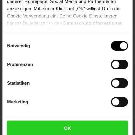
unserer Homepage, Social Media und Partnerseiten
anzuzeigen. Mit einem Klick auf „Ok“ willigst Du in die
Cookie Verwendung ein. Deine Cookie-Einstellungen
Herstellerinformationen
kannst Du jederzeit in den
Datenschutzinformationen
ändern bzw. widerrufen.
Einwilligungsauswahl
Fußzeile
Weitere Online-Angebote
Notwendig
Netto Reisen
TV-Shop
Weinwelt
Präferenzen
Statistiken
Marketing
Rezeptwelt
NettoKOM
Karriere
OK