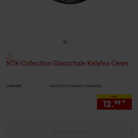
NTK-Collection Glasschale Kelyfos Ceres
(Pr
Lieferzeit:
neue Ware ist bereits unterwegs
nur
12.
*
nur
99
Aktuell ausverkauft