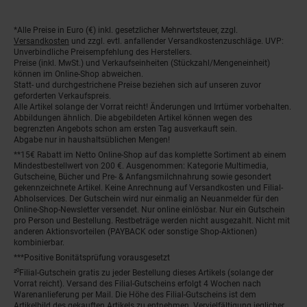
*Alle Preise in Euro (€) inkl. gesetzlicher Mehrwertsteuer, zzgl.
Fußnoten
Versandkosten
und zzgl. evtl. anfallender Versandkostenzuschläge. UVP:
Unverbindliche Preisempfehlung des Herstellers.
Preise (inkl. MwSt.) und Verkaufseinheiten (Stückzahl/Mengeneinheit)
können im Online-Shop abweichen.
Statt- und durchgestrichene Preise beziehen sich auf unseren zuvor
geforderten Verkaufspreis.
Alle Artikel solange der Vorrat reicht! Änderungen und Irrtümer vorbehalten.
Abbildungen ähnlich. Die abgebildeten Artikel können wegen des
begrenzten Angebots schon am ersten Tag ausverkauft sein.
Abgabe nur in haushaltsüblichen Mengen!
**15€ Rabatt im Netto Online-Shop auf das komplette Sortiment ab einem
Mindestbestellwert von 200 €. Ausgenommen: Kategorie Multimedia,
Gutscheine, Bücher und Pre- & Anfangsmilchnahrung sowie gesondert
gekennzeichnete Artikel. Keine Anrechnung auf Versandkosten und Filial-
Abholservices. Der Gutschein wird nur einmalig an Neuanmelder für den
Online-Shop-Newsletter versendet. Nur online einlösbar. Nur ein Gutschein
pro Person und Bestellung. Restbeträge werden nicht ausgezahlt. Nicht mit
anderen Aktionsvorteilen (PAYBACK oder sonstige Shop-Aktionen)
kombinierbar.
***Positive Bonitätsprüfung vorausgesetzt
²⁰Filial-Gutschein gratis zu jeder Bestellung dieses Artikels (solange der
Vorrat reicht). Versand des Filial-Gutscheins erfolgt 4 Wochen nach
Warenanlieferung per Mail. Die Höhe des Filial-Gutscheins ist dem
Artikelbild des gekauften Artikels zu entnehmen. Vervielfältigung jeglicher