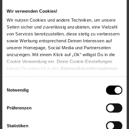
Versandinformationen
Wir verwenden Cookies!
Wir nutzen Cookies und andere Techniken, um unsere
Herstellerinformationen
Seiten sicher und zuverlässig anzubieten, eine Vielzahl
von Services bereitzustellen, diese stetig zu verbessern
sowie Werbung entsprechend Deinen Interessen auf
unserer Homepage, Social Media und Partnerseiten
anzuzeigen. Mit einem Klick auf „Ok“ willigst Du in die
Fußzeile
Weitere Online-Angebote
Cookie Verwendung ein. Deine Cookie-Einstellungen
kannst Du jederzeit in den
Datenschutzinformationen
Netto Reisen
TV-Shop
Weinwelt
ändern bzw. widerrufen.
Einwilligungsauswahl
Notwendig
Präferenzen
Rezeptwelt
NettoKOM
Karriere
Statistiken