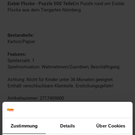
Eisbär Flocke - Puzzle 500 Teile
Ein Puzzle rund um Eisbär
Flocke aus dem Tiergarten Nürnberg
Bestandteile:
Karton/Papier
Features:
Spielerzahl: 1
Spielmotivation: Wahrnehmen/Zuordnen, Beschäftigung
Achtung: Nicht für Kinder unter 36 Monaten geeignet.
Enthält verschluckbare Kleinteile. Erstickungsgefahr!
Artikelnummer: 2717409000
EAN: 4000826067054
Artikel gehört zur Kategorie:
Gesellschaftsspiele
Zustimmung
Details
Über Cookies