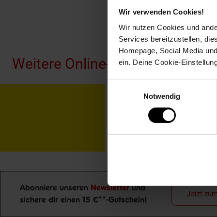
Wir verwenden Cookies!
Wir nutzen Cookies und ander
Fußzeile
Services bereitzustellen, di
Homepage, Social Media und P
Weitere Online-Angebote
ein. Deine Cookie-Einstellun
Einwilligungsauswahl
Netto Reisen
TV-
Notwendig
Abonniere unseren
Newsletter
und
Jetzt zu
sichere dir einen 15 €**-Gutschein!
Newsletter Anmeldung