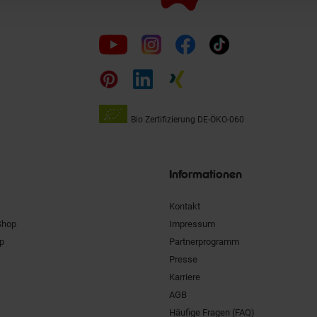
Folge
uns
auf
Bio Zertifizierung
DE-ÖKO-060
Unsere
Siegel
Informationen
Kontakt
Shop
Impressum
pp
Partnerprogramm
Presse
Karriere
AGB
Häufige Fragen (FAQ)