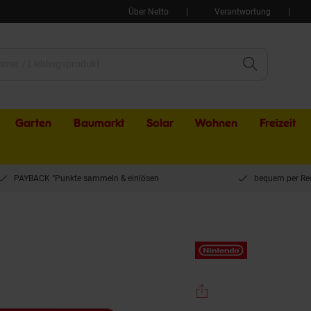
Über Netto
Verantwortung
Garten
Baumarkt
Solar
Wohnen
Freizeit
PAYBACK °Punkte sammeln & einlösen
bequem per Re
witch 3M 7.99EUR eGift