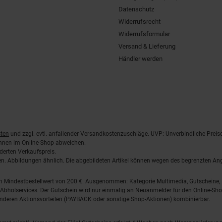
Datenschutz
Widerrufsrecht
Widerrufsformular
Versand & Lieferung
Händler werden
ten
und zzgl. evtl. anfallender Versandkostenzuschläge. UVP: Unverbindliche Preis
önnen im Online-Shop abweichen.
derten Verkaufspreis.
lten. Abbildungen ähnlich. Die abgebildeten Artikel können wegen des begrenzten A
em Mindestbestellwert von 200 €. Ausgenommen: Kategorie Multimedia, Gutscheine
Abholservices. Der Gutschein wird nur einmalig an Neuanmelder für den Online-Shop
anderen Aktionsvorteilen (PAYBACK oder sonstige Shop-Aktionen) kombinierbar.