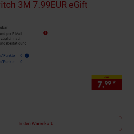
itch 3M 7.99EUR eGift
ügbar
and per E-Mail
rzüglich nach
ungsbestätigung
is°Punkte:
0
ra°Punkte:
0
nur
7.
*
nur 7
99
In den Warenkorb