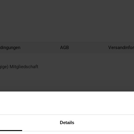
edingungen
AGB
Versandinfo
gige) Mitgliedschaft
ssen.
Details