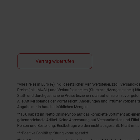
Vertrag widerrufen
Fußnoten
*Alle Preise in Euro (€) inkl. gesetzlicher Mehrwertsteuer, zzgl.
Versandkos
Preise (inkl. MwSt.) und Verkaufseinheiten (Stückzahl/Mengeneinheit) k
Statt- und durchgestrichene Preise beziehen sich auf unseren zuvor gefor
Alle Artikel solange der Vorrat reicht! Änderungen und Irrtümer vorbeha
Abgabe nur in haushaltsüblichen Mengen!
**15€ Rabatt im Netto Online-Shop auf das komplette Sortiment ab ein
gekennzeichnete Artikel. Keine Anrechnung auf Versandkosten und Filial-
Person und Bestellung. Restbeträge werden nicht ausgezahlt. Nicht mit 
***Positive Bonitätsprüfung vorausgesetzt