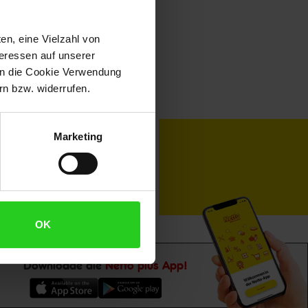
en, eine Vielzahl von
teressen auf unserer
 in die Cookie Verwendung
n bzw. widerrufen.
toKOM
Karriere
Marketing
OK
Downloade die
Netto plus App!