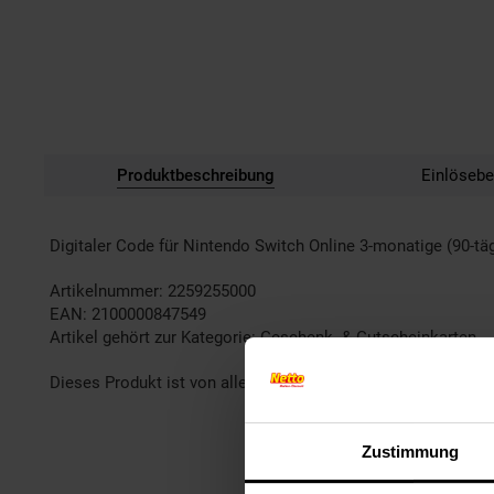
Produktbeschreibung
Einlöseb
Digitaler Code für Nintendo Switch Online 3-monatige (90-tä
Artikelnummer: 2259255000
EAN: 2100000847549
Artikel gehört zur Kategorie:
Geschenk- & Gutscheinkarten
Dieses Produkt ist von allen Gutscheinaktionen ausgeschlo
Zustimmung