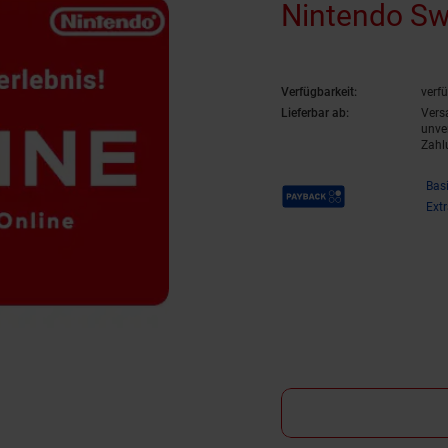
Nintendo Sw
Verfügbarkeit:
verf
Lieferbar ab:
Vers
unve
Zahl
Payback Punkte
Bas
Ext