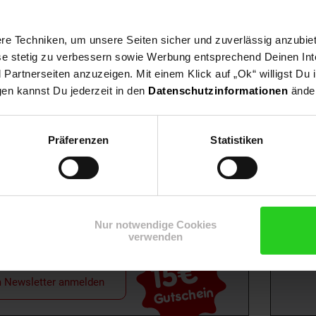
e Techniken, um unsere Seiten sicher und zuverlässig anzubiet
ese stetig zu verbessern sowie Werbung entsprechend Deinen In
artnerseiten anzuzeigen. Mit einem Klick auf „Ok“ willigst Du
gen kannst Du jederzeit in den
Datenschutzinformationen
änder
Shop
Weinwelt
Rezeptwelt
Net
Präferenzen
Statistiken
Nur notwendige Cookies
verwenden
15€
**
m Newsletter anmelden
Gutschein