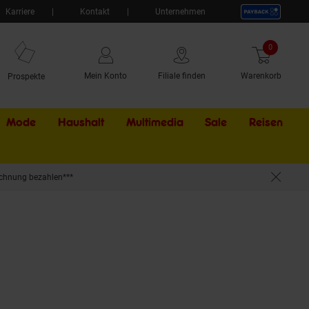
Karriere
Kontakt
Unternehmen
0
Artikel
Mein Konto
Filiale finden
Warenkorb
Prospekte
Mode
Haushalt
Multimedia
Sale
Externer Li
Reisen
chnung bezahlen***