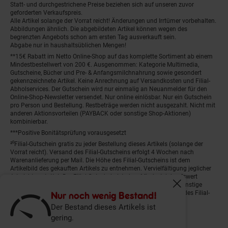
Statt- und durchgestrichene Preise beziehen sich auf unseren zuvor
geforderten Verkaufspreis.
Alle Artikel solange der Vorrat reicht! Änderungen und Irrtümer vorbehalten.
Abbildungen ähnlich. Die abgebildeten Artikel können wegen des
begrenzten Angebots schon am ersten Tag ausverkauft sein.
Abgabe nur in haushaltsüblichen Mengen!
**15€ Rabatt im Netto Online-Shop auf das komplette Sortiment ab einem
Mindestbestellwert von 200 €. Ausgenommen: Kategorie Multimedia,
Gutscheine, Bücher und Pre- & Anfangsmilchnahrung sowie gesondert
gekennzeichnete Artikel. Keine Anrechnung auf Versandkosten und Filial-
Abholservices. Der Gutschein wird nur einmalig an Neuanmelder für den
Online-Shop-Newsletter versendet. Nur online einlösbar. Nur ein Gutschein
pro Person und Bestellung. Restbeträge werden nicht ausgezahlt. Nicht mit
anderen Aktionsvorteilen (PAYBACK oder sonstige Shop-Aktionen)
kombinierbar.
***Positive Bonitätsprüfung vorausgesetzt
²⁰Filial-Gutschein gratis zu jeder Bestellung dieses Artikels (solange der
Vorrat reicht). Versand des Filial-Gutscheins erfolgt 4 Wochen nach
Warenanlieferung per Mail. Die Höhe des Filial-Gutscheins ist dem
Artikelbild des gekauften Artikels zu entnehmen. Vervielfältigung jeglicher
Art nicht gestattet. Der Filial-Gutschein ist ohne Mindesteinkaufswert
einlösbar. Nicht mit anderen Aktionsvorteilen (PAYBACK oder sonstige
Fenster schliess
Shop-Aktionen) kombinierbar. Der jeweilige Gültigkeitszeitraum des Filial-
Nur noch wenig Bestand!
Gutscheins ist darauf vermerkt.
Der Bestand dieses Artikels ist
gering.