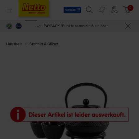
Payback
Prospekte
0
Arti
Menü
Suchfeld einblenden
Filiale finden
Warenkorb
PAYBACK °Punkte sammeln & einlösen
Haushalt
Geschirr & Gläser
neuetischkultur Teekannen-Set Gusseisen s