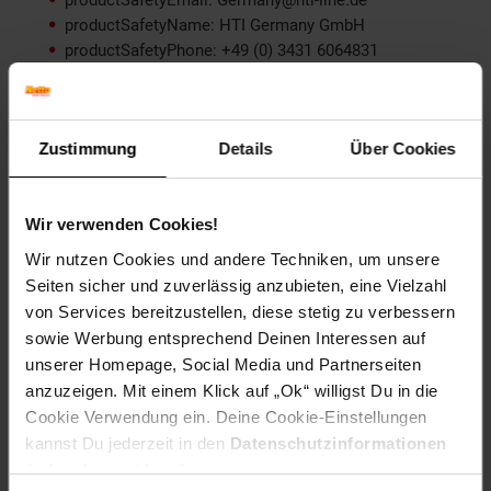
productSafetyEmail: Germany@hti-line.de
productSafetyName: HTI Germany GmbH
productSafetyPhone: +49 (0) 3431 6064831
Material: Gusseisen
Farbe (außen): Schwarz
Set-Größe (Teile): 4-teilig
Zustimmung
Details
Über Cookies
Besonderheiten: Teebecher Untersetzer
Form: rund
Spülmaschinenfest: Spülmaschinengeeignet
Wir verwenden Cookies!
Zielgruppe: Erwachsene
Wir nutzen Cookies und andere Techniken, um unsere
Artikelnummer: 2520758000
Seiten sicher und zuverlässig anzubieten, eine Vielzahl
EAN: 4251312985851
von Services bereitzustellen, diese stetig zu verbessern
Artikel gehört zur Kategorie:
Geschirr & Gläser
sowie Werbung entsprechend Deinen Interessen auf
unserer Homepage, Social Media und Partnerseiten
anzuzeigen. Mit einem Klick auf „Ok“ willigst Du in die
Cookie Verwendung ein. Deine Cookie-Einstellungen
Versandinformationen
kannst Du jederzeit in den
Datenschutzinformationen
ändern bzw. widerrufen.