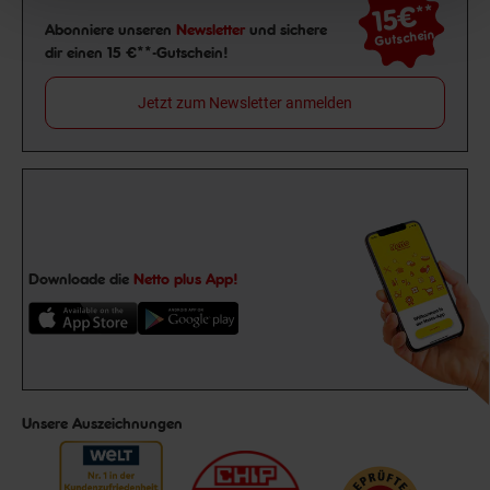
15€
**
Newsletter Anmeldung
Abonniere unseren
Newsletter
und sichere
Gutschein
dir einen 15 €**-Gutschein!
Jetzt zum Newsletter anmelden
Downloade die
Netto plus App!
Unsere Auszeichnungen