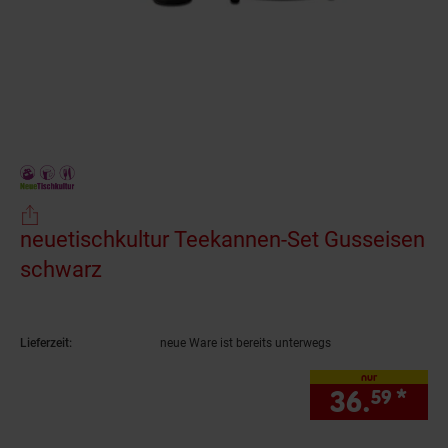
neuetischkultur Teekannen-Set Gusseisen
schwarz
(Produkt aktuell ausverkauft)
Lieferzeit:
neue Ware ist bereits unterwegs
nur
36.
*
nur
59