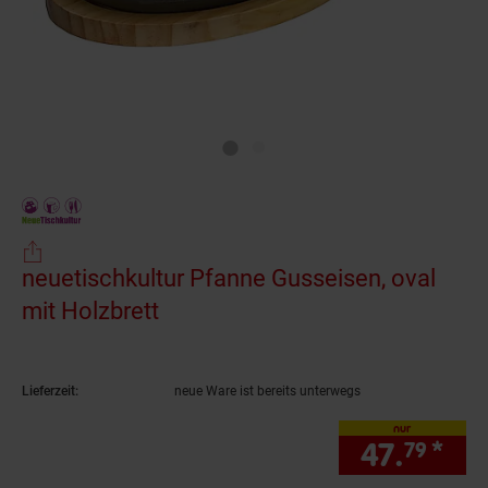
neuetischkultur Pfanne Gusseisen, oval
mit Holzbrett
(Produkt aktuell ausverkauft)
Lieferzeit:
neue Ware ist bereits unterwegs
nur
47.
*
nur
79