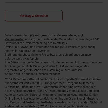
Vertrag widerrufen
*Alle Preise in Euro (€) inkl. gesetzlicher Mehrwertsteuer, zzgl.
Fußnoten
Versandkosten
und zzgl. evtl. anfallender Versandkostenzuschläge. UVP:
Unverbindliche Preisempfehlung des Herstellers.
Preise (inkl. MwSt.) und Verkaufseinheiten (Stückzahl/Mengeneinheit)
können im Online-Shop abweichen.
Statt- und durchgestrichene Preise beziehen sich auf unseren zuvor
geforderten Verkaufspreis.
Alle Artikel solange der Vorrat reicht! Änderungen und Irrtümer vorbehalten.
Abbildungen ähnlich. Die abgebildeten Artikel können wegen des
begrenzten Angebots schon am ersten Tag ausverkauft sein.
Abgabe nur in haushaltsüblichen Mengen!
**15€ Rabatt im Netto Online-Shop auf das komplette Sortiment ab einem
Mindestbestellwert von 200 €. Ausgenommen: Kategorie Multimedia,
Gutscheine, Bücher und Pre- & Anfangsmilchnahrung sowie gesondert
gekennzeichnete Artikel. Keine Anrechnung auf Versandkosten und Filial-
Abholservices. Der Gutschein wird nur einmalig an Neuanmelder für den
Online-Shop-Newsletter versendet. Nur online einlösbar. Nur ein Gutschein
pro Person und Bestellung. Restbeträge werden nicht ausgezahlt. Nicht mit
anderen Aktionsvorteilen (PAYBACK oder sonstige Shop-Aktionen)