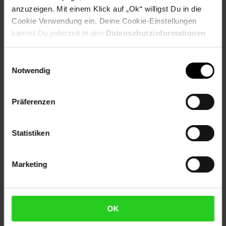
anzuzeigen. Mit einem Klick auf „Ok“ willigst Du in die
Artikelnummer: 2203498000
Cookie Verwendung ein. Deine Cookie-Einstellungen
EAN: 4250648969856
Artikel gehört zur Kategorie:
Pfannen
kannst Du jederzeit in den
Datenschutzinformationen
ändern bzw. widerrufen.
Einwilligungsauswahl
Notwendig
Versandinformationen
Präferenzen
Herstellerinformationen
Statistiken
Fußzeile
Weitere Online-Angebote
Marketing
Netto Reisen
TV-Shop
Weinwelt
OK