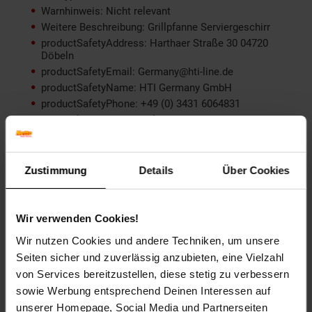
Warnhinweis: Nicht relevant
Weitere Beschreibung: Grillpfanne Serviergeschirr
productSafetyAddress: Harthaer Straße 30 04720
Döbeln
productSafetyEmail: Germany@hti-line.de
productSafetyName: HTI Germany GmbH
productSafetyPhone: +49 (0) 3431 6064831
Material: Gusseisen, Holz
Farbe (außen): Schwarz
Set-Größe (Teile): 2-teilig
Durchmesser (cm): 18 cm
Zustimmung
Details
Über Cookies
Induktionsgeeignet: Ja - Induktionsgeeignet
Länge (cm): 26 cm
Breite (cm): 18 cm
Wir verwenden Cookies!
Geeignet für: alle Herdarten
Wir nutzen Cookies und andere Techniken, um unsere
Griff-Material: Gusseisen
Seiten sicher und zuverlässig anzubieten, eine Vielzahl
Höhe (cm): 6 cm
von Services bereitzustellen, diese stetig zu verbessern
Spülmaschinenfest: Nein - NICHT Spülmaschinenfest
sowie Werbung entsprechend Deinen Interessen auf
Zielgruppe: Erwachsene
unserer Homepage, Social Media und Partnerseiten