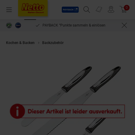
Payback
Prospekte
0
Arti
Menü
Suchfeld einblenden
Filiale finden
Warenkorb
PAYBACK °Punkte sammeln & einlösen
Kochen & Backen
Backzubehör
neuetischkultur Konditormesser-Set 3-te