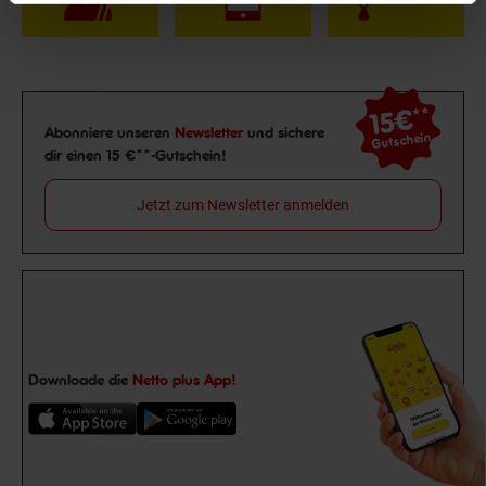
15€
**
Newsletter Anmeldung
Abonniere unseren
Newsletter
und sichere
Gutschein
dir einen 15 €**-Gutschein!
Jetzt zum Newsletter anmelden
Downloade die
Netto plus App!