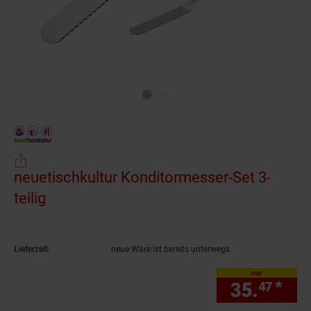
neuetischkultur Konditormesser-Set 3-
teilig
(Produkt aktuell ausverkauft)
Lieferzeit:
neue Ware ist bereits unterwegs
nur
35.
*
nur
47