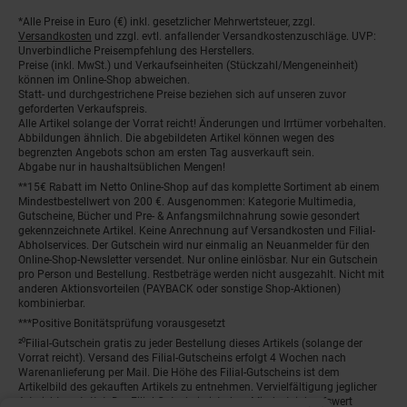
*Alle Preise in Euro (€) inkl. gesetzlicher Mehrwertsteuer, zzgl.
Fußnoten
Versandkosten
und zzgl. evtl. anfallender Versandkostenzuschläge. UVP:
Unverbindliche Preisempfehlung des Herstellers.
Preise (inkl. MwSt.) und Verkaufseinheiten (Stückzahl/Mengeneinheit)
können im Online-Shop abweichen.
Statt- und durchgestrichene Preise beziehen sich auf unseren zuvor
geforderten Verkaufspreis.
Alle Artikel solange der Vorrat reicht! Änderungen und Irrtümer vorbehalten.
Abbildungen ähnlich. Die abgebildeten Artikel können wegen des
begrenzten Angebots schon am ersten Tag ausverkauft sein.
Abgabe nur in haushaltsüblichen Mengen!
**15€ Rabatt im Netto Online-Shop auf das komplette Sortiment ab einem
Mindestbestellwert von 200 €. Ausgenommen: Kategorie Multimedia,
Gutscheine, Bücher und Pre- & Anfangsmilchnahrung sowie gesondert
gekennzeichnete Artikel. Keine Anrechnung auf Versandkosten und Filial-
Abholservices. Der Gutschein wird nur einmalig an Neuanmelder für den
Online-Shop-Newsletter versendet. Nur online einlösbar. Nur ein Gutschein
pro Person und Bestellung. Restbeträge werden nicht ausgezahlt. Nicht mit
anderen Aktionsvorteilen (PAYBACK oder sonstige Shop-Aktionen)
kombinierbar.
***Positive Bonitätsprüfung vorausgesetzt
²⁰Filial-Gutschein gratis zu jeder Bestellung dieses Artikels (solange der
Vorrat reicht). Versand des Filial-Gutscheins erfolgt 4 Wochen nach
Warenanlieferung per Mail. Die Höhe des Filial-Gutscheins ist dem
Artikelbild des gekauften Artikels zu entnehmen. Vervielfältigung jeglicher
Art nicht gestattet. Der Filial-Gutschein ist ohne Mindesteinkaufswert