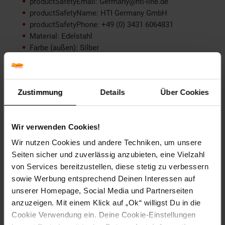
productSafetyEmail: Germany@hti-line.de
productSafetyName: HTI Germany GmbH
productSafetyPhone: +49 (0) 3431 6064831
Material: Edelstahl
Farbe (außen): Silber
Set-Größe (Teile): 3-teilig
Besonderheiten: Tortenmesser 3 tlg. Messer-Set
Länge (cm): 29 cm
Zustimmung
Details
Über Cookies
Breite (cm): 2,8 cm
Griff-Material: Kunststoff
Höhe (cm): 1,8 cm
Wir verwenden Cookies!
Klingenlänge: 39 cm
Spülmaschinenfest: Spülmaschinengeeignet
Wir nutzen Cookies und andere Techniken, um unsere
Zielgruppe: Erwachsene
Seiten sicher und zuverlässig anzubieten, eine Vielzahl
von Services bereitzustellen, diese stetig zu verbessern
Artikelnummer: 2204349000
sowie Werbung entsprechend Deinen Interessen auf
EAN: 4250648970531
unserer Homepage, Social Media und Partnerseiten
Artikel gehört zur Kategorie:
Backzubehör
anzuzeigen. Mit einem Klick auf „Ok“ willigst Du in die
Cookie Verwendung ein. Deine Cookie-Einstellungen