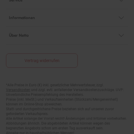
Informationen
Über Netto
Vertrag widerrufen
*Alle Preise in Euro (€) inkl. gesetzlicher Mehrwertsteuer, zzgl.
Fußnoten
Versandkosten
und zzgl. evtl. anfallender Versandkostenzuschläge. UVP:
Unverbindliche Preisempfehlung des Herstellers.
Preise (inkl. MwSt.) und Verkaufseinheiten (Stückzahl/Mengeneinheit)
können im Online-Shop abweichen.
Statt- und durchgestrichene Preise beziehen sich auf unseren zuvor
geforderten Verkaufspreis.
Alle Artikel solange der Vorrat reicht! Änderungen und Irrtümer vorbehalten.
Abbildungen ähnlich. Die abgebildeten Artikel können wegen des
begrenzten Angebots schon am ersten Tag ausverkauft sein.
Abgabe nur in haushaltsüblichen Mengen!