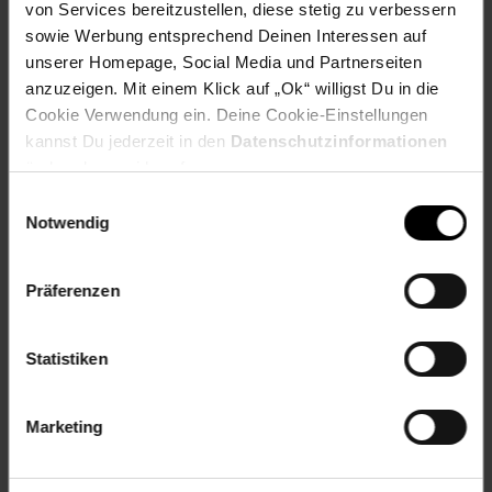
von Services bereitzustellen, diese stetig zu verbessern
Form: rund
sowie Werbung entsprechend Deinen Interessen auf
Spülmaschinenfest: Ja - Spülmaschinenfest
unserer Homepage, Social Media und Partnerseiten
Zielgruppe: Erwachsene
anzuzeigen. Mit einem Klick auf „Ok“ willigst Du in die
Cookie Verwendung ein. Deine Cookie-Einstellungen
Artikelnummer: 2479947000
EAN: 4250648989090
kannst Du jederzeit in den
Datenschutzinformationen
Artikel gehört zur Kategorie:
Geschirr & Gläser
ändern bzw. widerrufen.
Einwilligungsauswahl
Notwendig
Versandinformationen
Präferenzen
Herstellerinformationen
Statistiken
Marketing
Fußzeile
Weitere Online-Angebote