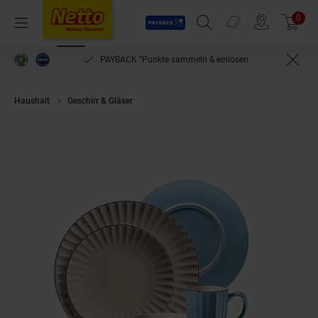
Payback
Prospekte
0
Arti
Menü
Suchfeld einblenden
Filiale finden
Warenkorb
PAYBACK °Punkte sammeln & einlösen
Haushalt
Geschirr & Gläser
neuetischkultur Kombiservice 16-teilig Osit