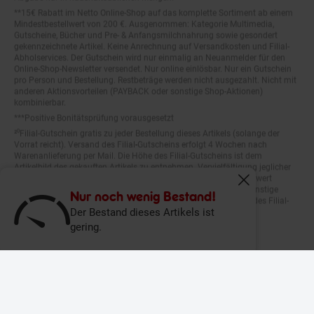
**15€ Rabatt im Netto Online-Shop auf das komplette Sortiment ab einem
Mindestbestellwert von 200 €. Ausgenommen: Kategorie Multimedia,
Gutscheine, Bücher und Pre- & Anfangsmilchnahrung sowie gesondert
gekennzeichnete Artikel. Keine Anrechnung auf Versandkosten und Filial-
Abholservices. Der Gutschein wird nur einmalig an Neuanmelder für den
Online-Shop-Newsletter versendet. Nur online einlösbar. Nur ein Gutschein
pro Person und Bestellung. Restbeträge werden nicht ausgezahlt. Nicht mit
anderen Aktionsvorteilen (PAYBACK oder sonstige Shop-Aktionen)
kombinierbar.
***Positive Bonitätsprüfung vorausgesetzt
²⁰Filial-Gutschein gratis zu jeder Bestellung dieses Artikels (solange der
Vorrat reicht). Versand des Filial-Gutscheins erfolgt 4 Wochen nach
Warenanlieferung per Mail. Die Höhe des Filial-Gutscheins ist dem
Artikelbild des gekauften Artikels zu entnehmen. Vervielfältigung jeglicher
Art nicht gestattet. Der Filial-Gutschein ist ohne Mindesteinkaufswert
einlösbar. Nicht mit anderen Aktionsvorteilen (PAYBACK oder sonstige
Fenster schliess
Shop-Aktionen) kombinierbar. Der jeweilige Gültigkeitszeitraum des Filial-
Nur noch wenig Bestand!
Gutscheins ist darauf vermerkt.
Der Bestand dieses Artikels ist
gering.
© Netto Marken-Discount Stiftung & Co. KG |
Kontakt
|
Datenschutz
|
Impressum