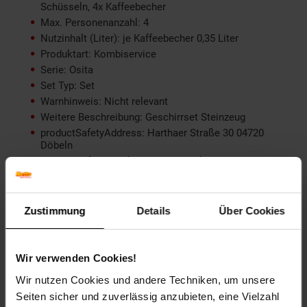
Schüsseln, 4x Kaffeebecher
Max. Personenanzahl: 4
Nutzinhalt (Liter): je Kaffeebecher 0,35 Liter
Produktart: Kombiservice
Serie: Osita
Set Typ: Set
Warnhinweis: Nicht relevant
Weitere Beschreibung: Geschirrset Steinzeug
productSafetyAddress: Harthaer Straße 30 04720
Döbeln
productSafetyEmail: Germany@hti-line.de
productSafetyName: HTI Germany GmbH
productSafetyPhone: +49 (0) 3431 6064831
Material: Steinzeug
Zustimmung
Details
Über Cookies
Farbe (außen): Hellbraun, Blau
Set-Größe (Teile): 16-teilig
Durchmesser (cm): 27 cm
Wir verwenden Cookies!
Besonderheiten: Geschirrset Steinzeug
Wir nutzen Cookies und andere Techniken, um unsere
Mikrowellengeeignet: Ja
Seiten sicher und zuverlässig anzubieten, eine Vielzahl
Breite (cm): 27 cm