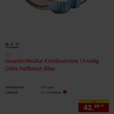
neuetischkultur Kombiservice 16-teilig
Osita Hellbraun Blau
Verfügbarkeit:
Auf Lager
Lieferzeit:
ca. 3 Werktage
nur
42.
*
nur
99