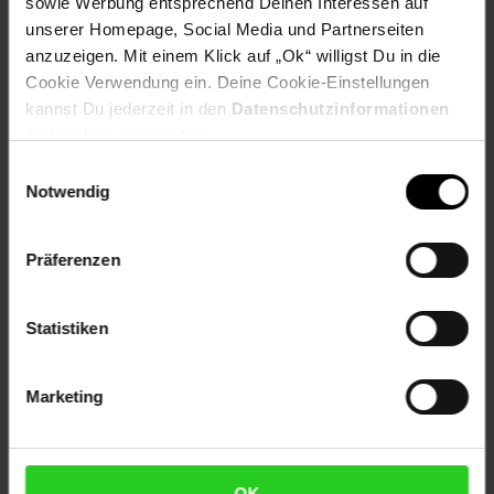
sowie Werbung entsprechend Deinen Interessen auf
Zielgruppe: Erwachsene
unserer Homepage, Social Media und Partnerseiten
Artikelnummer: 2502091000
anzuzeigen. Mit einem Klick auf „Ok“ willigst Du in die
EAN: 4251312996185
Cookie Verwendung ein. Deine Cookie-Einstellungen
Artikel gehört zur Kategorie:
Kochtöpfe
kannst Du jederzeit in den
Datenschutzinformationen
ändern bzw. widerrufen.
Einwilligungsauswahl
Notwendig
Versandinformationen
Präferenzen
Herstellerinformationen
Statistiken
Marketing
Fußzeile
Weitere Online-Angebote
Netto Reisen
TV-Shop
Weinwelt
OK