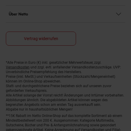
Über Netto
Vertrag widerrufen
*Alle Preise in Euro (€) inkl. gesetzlicher Mehrwertsteuer, zzgl.
Fußnoten
Versandkosten
und zzgl. evtl. anfallender Versandkostenzuschläge. UVP:
Unverbindliche Preisempfehlung des Herstellers.
Preise (inkl. MwSt.) und Verkaufseinheiten (Stückzahl/Mengeneinheit)
können im Online-Shop abweichen.
Statt- und durchgestrichene Preise beziehen sich auf unseren zuvor
geforderten Verkaufspreis.
Alle Artikel solange der Vorrat reicht! Änderungen und Irrtümer vorbehalten.
Abbildungen ähnlich. Die abgebildeten Artikel können wegen des
begrenzten Angebots schon am ersten Tag ausverkauft sein.
Abgabe nur in haushaltsüblichen Mengen!
**15€ Rabatt im Netto Online-Shop auf das komplette Sortiment ab einem
Mindestbestellwert von 200 €. Ausgenommen: Kategorie Multimedia,
Gutscheine, Bücher und Pre- & Anfangsmilchnahrung sowie gesondert
gekennzeichnete Artikel. Keine Anrechnung auf Versandkosten und Filial-