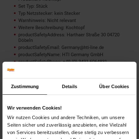
Set Typ: Stück
Typ Netzstecker: kein Stecker
Warnhinweis: Nicht relevant
Weitere Beschreibung: Kochtopf
productSafetyAddress: Harthaer Straße 30 04720
Döbeln
productSafetyEmail: Germany@hti-line.de
productSafetyName: HTI Germany GmbH
productSafetyPhone: +49 (0) 3431 6064831
Material: Aluminium
Farbe (außen): Silber
Set-Größe (Teile): 1-teilig
Zustimmung
Details
Über Cookies
Durchmesser (cm): 24 cm
Besonderheiten: Kochtopf
Induktionsgeeignet: Ja - Induktionsgeeignet
Wir verwenden Cookies!
Deckelart: Glasdeckel
Wir nutzen Cookies und andere Techniken, um unsere
Geeignet für: alle Herdarten
Seiten sicher und zuverlässig anzubieten, eine Vielzahl
Griff-Material: Kunststoff
von Services bereitzustellen, diese stetig zu verbessern
Spülmaschinenfest: Spülmaschinengeeignet