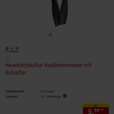
neuetischkultur Ausbeinmesser mit
Schärfer
Verfügbarkeit:
Auf Lager
Lieferzeit:
ca. 3 Werktage
nur
5.
*
nur
99