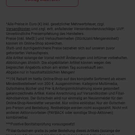
*Alle Preise in Euro (€) inkl. gesetzlicher Mehrwertsteuer, zzgl.
Fußnoten
Versandkosten
und zzgl. evtl. anfallender Versandkostenzuschläge. UVP:
Unverbindliche Preisempfehlung des Herstellers.
Preise (inkl. MwSt.) und Verkaufseinheiten (Stückzahl/Mengeneinheit)
können im Online-Shop abweichen.
Statt- und durchgestrichene Preise beziehen sich auf unseren zuvor
geforderten Verkaufspreis.
Alle Artikel solange der Vorrat reicht! Änderungen und Irrtümer vorbehalten.
Abbildungen ähnlich. Die abgebildeten Artikel können wegen des
begrenzten Angebots schon am ersten Tag ausverkauft sein.
Abgabe nur in haushaltsüblichen Mengen!
**15€ Rabatt im Netto Online-Shop auf das komplette Sortiment ab einem
Mindestbestellwert von 200 €. Ausgenommen: Kategorie Multimedia,
Gutscheine, Bücher und Pre- & Anfangsmilchnahrung sowie gesondert
gekennzeichnete Artikel. Keine Anrechnung auf Versandkosten und Filial-
Abholservices. Der Gutschein wird nur einmalig an Neuanmelder für den
Online-Shop-Newsletter versendet. Nur online einlösbar. Nur ein Gutschein
pro Person und Bestellung. Restbeträge werden nicht ausgezahlt. Nicht mit
anderen Aktionsvorteilen (PAYBACK oder sonstige Shop-Aktionen)
kombinierbar.
***Positive Bonitätsprüfung vorausgesetzt
²⁰Filial-Gutschein gratis zu jeder Bestellung dieses Artikels (solange der