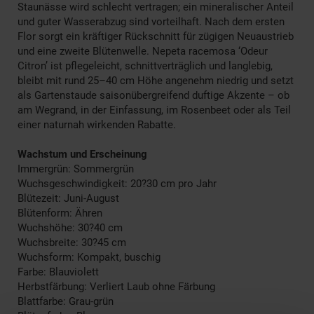
Staunässe wird schlecht vertragen; ein mineralischer Anteil
und guter Wasserabzug sind vorteilhaft. Nach dem ersten
Flor sorgt ein kräftiger Rückschnitt für zügigen Neuaustrieb
und eine zweite Blütenwelle. Nepeta racemosa ‘Odeur
Citron’ ist pflegeleicht, schnittverträglich und langlebig,
bleibt mit rund 25–40 cm Höhe angenehm niedrig und setzt
als Gartenstaude saisonübergreifend duftige Akzente – ob
am Wegrand, in der Einfassung, im Rosenbeet oder als Teil
einer naturnah wirkenden Rabatte.
Wachstum und Erscheinung
Immergrün: Sommergrün
Wuchsgeschwindigkeit: 20?30 cm pro Jahr
Blütezeit: Juni-August
Blütenform: Ähren
Wuchshöhe: 30?40 cm
Wuchsbreite: 30?45 cm
Wuchsform: Kompakt, buschig
Farbe: Blauviolett
Herbstfärbung: Verliert Laub ohne Färbung
Blattfarbe: Grau-grün