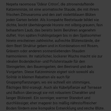
Nepeta racemosa ‘Odeur Citron’, die zitronenduftende
Katzenminze, ist eine aromatische Staude, die mit ihrem
frischen Zitrusaroma und den zart violettblauen Blüten
jeden Garten belebt. Als kompakte Beetstaude bildet sie
dichte, leicht überhängende Horste mit silbrig-grauem, fein
behaartem Laub, das bereits beim Berühren angenehm
duftet. Von späten Frühlingstagen bis in den Spätsommer
hinein erscheinen zahlreiche, aufrechte Blütenstände, die
dem Beet Struktur geben und in Kombination mit Rosen,
Gräsern oder anderen sonnenliebenden Stauden
harmonieren. Ihr natürlicher, lockerer Wuchs macht sie zur
idealen Bodendecker- und Polsterstaude für den
Steingarten, den Bauerngarten, den Beetrand und den
Vorgarten. Diese Katzenminze eignet sich sowohl als
Solitär in kleinen Rabatten als auch für
Gruppenpflanzungen, wo sie schnell ein stimmiges,
flächiges Bild erzeugt. Auch als Kübelpflanze auf Terrasse
und Balkon überzeugt sie mit robustem Charakter und
langer Blütezeit. Ein sonniger, warmer Standort und
durchlässiger, eher magerer bis mäßig nährstoffreicher
Boden fördern eine kompakte Entwicklung und reiche Blüte.