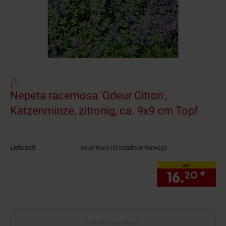
Nepeta racemosa 'Odeur Citron',
Katzenminze, zitronig, ca. 9x9 cm Topf
(Prod
Lieferzeit:
neue Ware ist bereits unterwegs
nur
16.
*
nur
20
Aktuell ausverkauft