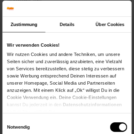
Blütenfarbe: Blau
Winterfarbe: Verblasst, bleibt halbschattig
Geschmack: X
Frucht: Keine Frucht
Zustimmung
Details
Über Cookies
Blattform: Herzförmig
Blattrand: Gekerbt
Standort und Pflege
Wir verwenden Cookies!
Standortempfehlung: Sonnig, gut durchlässig
Wir nutzen Cookies und andere Techniken, um unsere
Pflegeaufwand: Gering
Seiten sicher und zuverlässig anzubieten, eine Vielzahl
Lichtbedarf: Sonnig-Halbschattig
von Services bereitzustellen, diese stetig zu verbessern
Wasserbedarf: Mittel
sowie Werbung entsprechend Deinen Interessen auf
Rückschnitt: Rückschnitt nach der Blüte.
Schnittverträglichkeit: Sehr gut
unserer Homepage, Social Media und Partnerseiten
Bodenansprüche: durchlässig und kalkhaltig
anzuzeigen. Mit einem Klick auf „Ok“ willigst Du in die
Nährstoffgehalt: Mittel
Cookie Verwendung ein. Deine Cookie-Einstellungen
Frosthärte: bis -20 °C
kannst Du jederzeit in den
Datenschutzinformationen
Verwendung: Im Rosengarten,Im Staudenbeet,Im
ändern bzw. widerrufen.
Steppengarten,Bienenweide, Steingarten, Kübelpflanze,
Bodendecker, Duftgarten
Einwilligungsauswahl
Notwendig
Eigenschaften