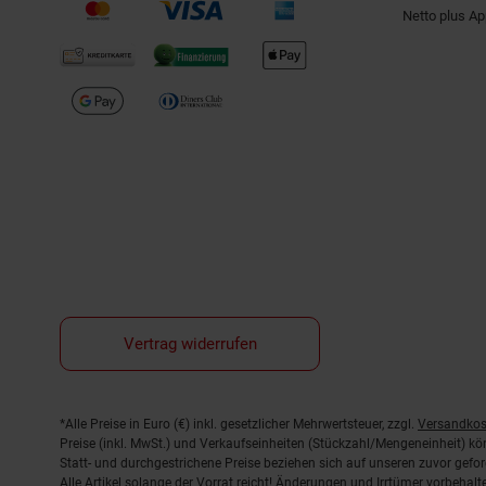
Netto plus A
Vertrag widerrufen
Fußnoten
*Alle Preise in Euro (€) inkl. gesetzlicher Mehrwertsteuer, zzgl.
Versandkos
Preise (inkl. MwSt.) und Verkaufseinheiten (Stückzahl/Mengeneinheit) k
Statt- und durchgestrichene Preise beziehen sich auf unseren zuvor gefor
Alle Artikel solange der Vorrat reicht! Änderungen und Irrtümer vorbeha