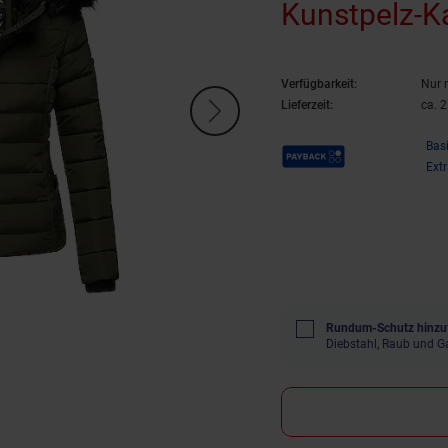
Kunstpelz-
Verfügbarkeit:
Nur 
Lieferzeit:
ca. 
Payback Punkte
Bas
Ext
Rundum-Schutz hinzu
Diebstahl, Raub und G