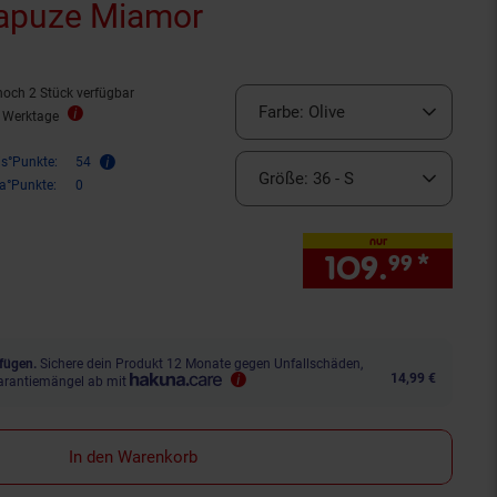
Kapuze Miamor
noch 2 Stück verfügbar
Farbe:
Olive
2 Werktage
is°Punkte:
54
Größe:
36 - S
ra°Punkte:
0
nur
109.
*
nur 
99
fügen.
Sichere dein Produkt 12 Monate gegen Unfallschäden,
14,99 €
arantiemängel ab mit
In den Warenkorb