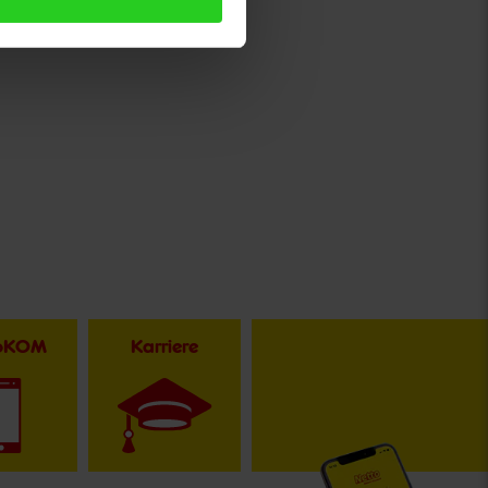
toKOM
Karriere