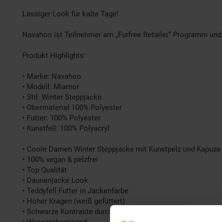
Lässiger Look für kalte Tage!
Navahoo ist Teilnehmer am „Furfree Retailer“ Programm und
Produkt Highlights:
• Marke: Navahoo
• Modell: Miamor
• Stil: Winter Steppjacke
• Obermaterial:100% Polyester
• Futter: 100% Polyester
• Kunstfell: 100% Polyacryl
• Coole Damen Winter Steppjacke mit Kunstpelz und Kapuze
• 100% vegan & pelzfrei
• Top Qualität
• Daunenjacke Look
• Teddyfell Futter in Jackenfarbe
• Hoher Kragen (weiß gefüttert)
• Schwarze Kontraste durch Kunstfellbesatz, Rippbündchen 