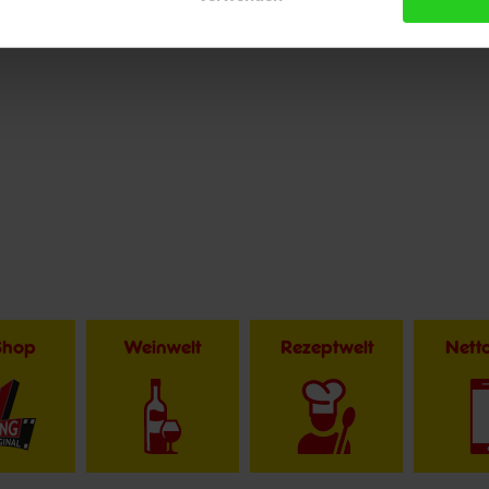
Shop
Weinwelt
Rezeptwelt
Net