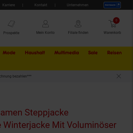
Karriere
Kontakt
Unternehmen
0
Artikel
Mein Konto
Filiale finden
Warenkorb
Prospekte
Mode
Haushalt
Multimedia
Sale
Externer Li
Reisen
chnung bezahlen***
Miamor
men Steppjacke
 Winterjacke Mit Voluminöser