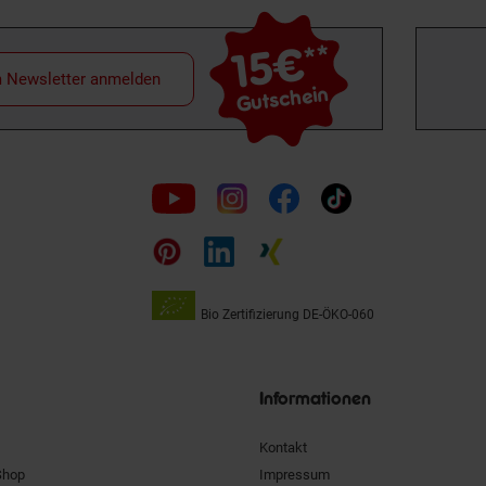
15€
**
m Newsletter anmelden
Gutschein
Folge
uns
auf
Bio Zertifizierung
DE-ÖKO-060
Unsere
Siegel
Informationen
Kontakt
Shop
Impressum