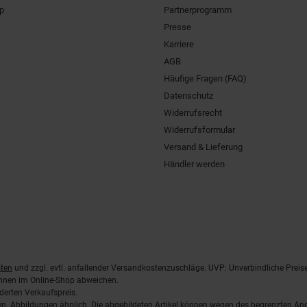
pp
Partnerprogramm
Presse
Karriere
AGB
Häufige Fragen (FAQ)
Datenschutz
Widerrufsrecht
Widerrufsformular
Versand & Lieferung
Händler werden
ten
und zzgl. evtl. anfallender Versandkostenzuschläge. UVP: Unverbindliche Preis
önnen im Online-Shop abweichen.
derten Verkaufspreis.
lten. Abbildungen ähnlich. Die abgebildeten Artikel können wegen des begrenzten A