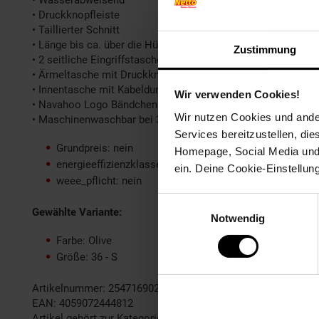
• Wasserabweisend
• Druckknopfleiste
• Taillierter Schnitt
• Länge bis ca. über die Hüfte
Zustimmung
• 2 seitliche Eingriffstaschen mit Reißverschluss (Fleece Fut
• Ärmeltasche mit Druckknopf
• Innentasche mit Kabeldurchgang
Wir verwenden Cookies!
• Navahoo Logo Bändchen am rückwärtigen Saum und linker
Wir nutzen Cookies und ander
• Maschinenwaschbar bei 30°C
Services bereitzustellen, di
Grundpreis: nein
Homepage, Social Media und P
energieeffizienzklasse: nein
ein. Deine Cookie-Einstellun
weee_pflicht: nein
Einwilligungsauswahl
Gewählte Variante:
Notwendig
Farbe: Olive
Größe: 36 - S
Artikelnummer: 2547169020
EAN: 4059072444812
Artikel gehört zur Kategorie:
Damen Jacken & Mäntel