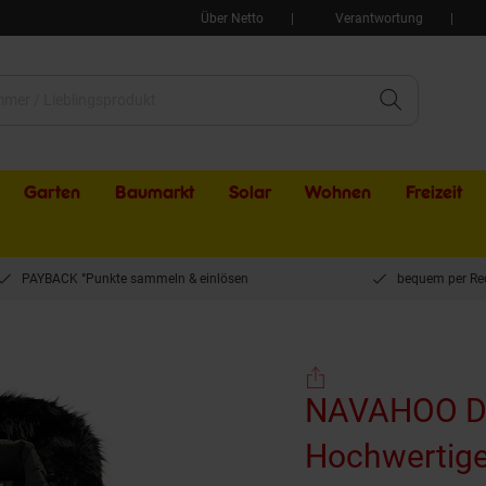
Über Netto
Verantwortung
Garten
Baumarkt
Solar
Wohnen
Freizeit
PAYBACK °Punkte sammeln & einlösen
bequem per Re
amen Steppjacke Hochwertige Winterjacke Mit Voluminöser Kunstpelz-Kapuze 
NAVAHOO Da
Hochwertige