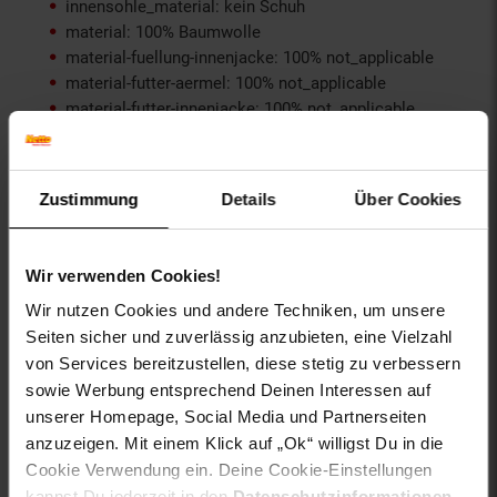
innensohle_material: kein Schuh
material: 100% Baumwolle
material-fuellung-innenjacke: 100% not_applicable
material-futter-aermel: 100% not_applicable
material-futter-innenjacke: 100% not_applicable
material-kunstfellkragen: 100% not_applicable
material-oberstoff-innenjacke: 100% not_applicable
material-oberstoff-innenseite: 100% not_applicable
Zustimmung
Details
Über Cookies
material-oberstoff-mittlere-schicht: 100%
not_applicable
material-oberstoff-mittlerer-teil: 100% not_applicable
Wir verwenden Cookies!
material-oberstoff-oberer-teil: 100% not_applicable
material-oberstoff-rueckseite: 100% not_applicable
Wir nutzen Cookies und andere Techniken, um unsere
material-verzierung: 100% not_applicable
Seiten sicher und zuverlässig anzubieten, eine Vielzahl
material_futter: 100% not_applicable
von Services bereitzustellen, diese stetig zu verbessern
oberstoff_unterer_teil: 100% not_applicable
sowie Werbung entsprechend Deinen Interessen auf
otto-anlaesse: Casualmode, Sommermode,
unserer Homepage, Social Media und Partnerseiten
Frühlingsmode, Basic, Streetwear, Festival, Homewear,
anzuzeigen. Mit einem Klick auf „Ok“ willigst Du in die
Loungewear, Strandmode, Herbstmode, Sportmode
Cookie Verwendung ein. Deine Cookie-Einstellungen
otto-applikationen: Brandlabel innen, Markenlabel
kannst Du jederzeit in den
Datenschutzinformationen