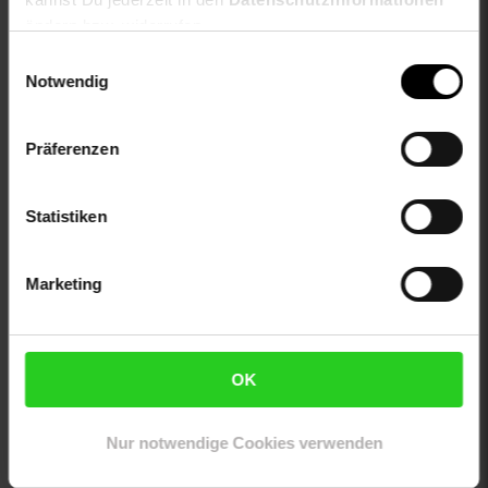
otto-material: Baumwolle
ändern bzw. widerrufen.
otto-optik: unifarben
otto-taschen: Ohne Taschen
Einwilligungsauswahl
proftextilpflege: Keine chemische Reinigung möglich
Notwendig
sleeve_material: 100% not_applicable
trocknen: Trocknen auf der Wäschleine
Präferenzen
zweites-aussenmaterial: 100% not_applicable
Gewählte Variante:
Statistiken
color: weiß
size: 104
Marketing
limango-size: 104
VG-Größe: 104
Artikelnummer: 3102467000
OK
EAN: 5715905989989
Artikel gehört zur Kategorie:
Mädchen
Nur notwendige Cookies verwenden