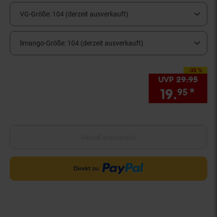
VG-Größe:
104 (derzeit ausverkauft)
limango-Größe:
104 (derzeit ausverkauft)
-33 %
Sie Sparen 33 Prozen
UVP
29.
95
UVP 
19.
*
Sie
95
Aktuell ausverkauft