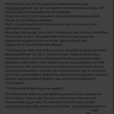
*Alle Preise in Euro (€) inkl. gesetzlicher Mehrwertsteuer, zzgl.
Fußnoten
Versandkosten
und zzgl. evtl. anfallender Versandkostenzuschläge. UVP:
Unverbindliche Preisempfehlung des Herstellers.
Preise (inkl. MwSt.) und Verkaufseinheiten (Stückzahl/Mengeneinheit)
können im Online-Shop abweichen.
Statt- und durchgestrichene Preise beziehen sich auf unseren zuvor
geforderten Verkaufspreis.
Alle Artikel solange der Vorrat reicht! Änderungen und Irrtümer vorbehalten.
Abbildungen ähnlich. Die abgebildeten Artikel können wegen des
begrenzten Angebots schon am ersten Tag ausverkauft sein.
Abgabe nur in haushaltsüblichen Mengen!
**15€ Rabatt im Netto Online-Shop auf das komplette Sortiment ab einem
Mindestbestellwert von 200 €. Ausgenommen: Kategorie Multimedia,
Gutscheine, Bücher und Pre- & Anfangsmilchnahrung sowie gesondert
gekennzeichnete Artikel. Keine Anrechnung auf Versandkosten und Filial-
Abholservices. Der Gutschein wird nur einmalig an Neuanmelder für den
Online-Shop-Newsletter versendet. Nur online einlösbar. Nur ein Gutschein
pro Person und Bestellung. Restbeträge werden nicht ausgezahlt. Nicht mit
anderen Aktionsvorteilen (PAYBACK oder sonstige Shop-Aktionen)
kombinierbar.
***Positive Bonitätsprüfung vorausgesetzt
²⁰Filial-Gutschein gratis zu jeder Bestellung dieses Artikels (solange der
Vorrat reicht). Versand des Filial-Gutscheins erfolgt 4 Wochen nach
Warenanlieferung per Mail. Die Höhe des Filial-Gutscheins ist dem
Artikelbild des gekauften Artikels zu entnehmen. Vervielfältigung jeglicher
Art nicht gestattet. Der Filial-Gutschein ist ohne Mindesteinkaufswert