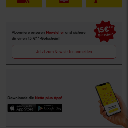
15€
**
Newsletter Anmeldung
Abonniere unseren
Newsletter
und sichere
Gutschein
dir einen 15 €**-Gutschein!
Jetzt zum Newsletter anmelden
Downloade die
Netto plus App!