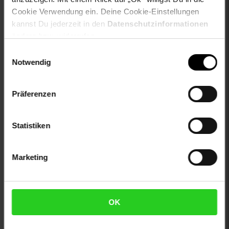
Casualmode, Herbstmode, Frühlingsmode, Sportmode,
Cookie Verwendung ein. Deine Cookie-Einstellungen
Wintermode, Weihnachten
kannst Du jederzeit in den
Datenschutzinformationen
otto-applikationen: Markenlabel, Druck, Brandlabel
ändern bzw. widerrufen.
innen
otto-material: Baumwoll-Mischung
Einwilligungsauswahl
otto-optik: bedruckt, unifarben
Notwendig
otto-taschen: ohne Taschen
proftextilpflege: Keine chemische Reinigung möglich
Präferenzen
sleeve_material: 100% not_applicable
trocknen: Trommeltrocknen allgemein
zweites-aussenmaterial: 100% not_applicable
Statistiken
Gewählte Variante:
Marketing
color: weiß
size: 104
limango-size: 104
VG-Größe: 104
OK
Artikelnummer: 2999173000