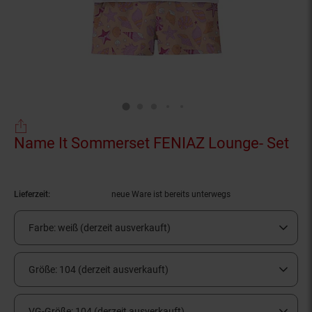
Name It Sommerset FENIAZ Lounge- Set
(Pr
Lieferzeit:
neue Ware ist bereits unterwegs
Farbe:
weiß (derzeit ausverkauft)
Größe:
104 (derzeit ausverkauft)
VG-Größe:
104 (derzeit ausverkauft)