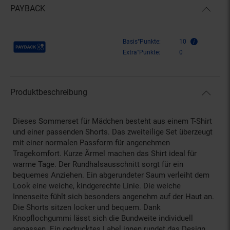
PAYBACK
Payback Punkte
Basis°Punkte:
10
Extra°Punkte:
0
Produktbeschreibung
Dieses Sommerset für Mädchen besteht aus einem T-Shirt
und einer passenden Shorts. Das zweiteilige Set überzeugt
mit einer normalen Passform für angenehmen
Tragekomfort. Kurze Ärmel machen das Shirt ideal für
warme Tage. Der Rundhalsausschnitt sorgt für ein
bequemes Anziehen. Ein abgerundeter Saum verleiht dem
Look eine weiche, kindgerechte Linie. Die weiche
Innenseite fühlt sich besonders angenehm auf der Haut an.
Die Shorts sitzen locker und bequem. Dank
Knopflochgummi lässt sich die Bundweite individuell
anpassen. Ein gedrucktes Label innen rundet das Design