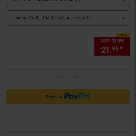
limango-Größe:
104 (derzeit ausverkauft)
-31 %
Sie Sparen 31 Proze
UVP
31.
95
UVP 
21.
*
Sie
95
Aktuell ausverkauft