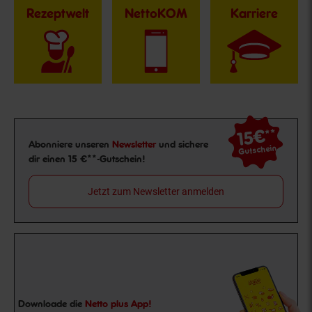
Rezeptwelt
NettoKOM
Karriere
15€
**
Newsletter Anmeldung
Abonniere unseren
Newsletter
und sichere
Gutschein
dir einen 15 €**-Gutschein!
Jetzt zum Newsletter anmelden
Downloade die
Netto plus App!