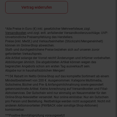
Vertrag widerrufen
*Alle Preise in Euro (€) inkl. gesetzlicher Mehrwertsteuer, zzgl.
Fußnoten
Versandkosten
und zzgl. evtl. anfallender Versandkostenzuschläge. UVP:
Unverbindliche Preisempfehlung des Herstellers.
Preise (inkl. MwSt.) und Verkaufseinheiten (Stückzahl/Mengeneinheit)
können im Online-Shop abweichen.
Statt- und durchgestrichene Preise beziehen sich auf unseren zuvor
geforderten Verkaufspreis.
Alle Artikel solange der Vorrat reicht! Änderungen und Irrtümer vorbehalten.
Abbildungen ähnlich. Die abgebildeten Artikel können wegen des
begrenzten Angebots schon am ersten Tag ausverkauft sein.
Abgabe nur in haushaltsüblichen Mengen!
**15€ Rabatt im Netto Online-Shop auf das komplette Sortiment ab einem
Mindestbestellwert von 200 €. Ausgenommen: Kategorie Multimedia,
Gutscheine, Bücher und Pre- & Anfangsmilchnahrung sowie gesondert
gekennzeichnete Artikel. Keine Anrechnung auf Versandkosten und Filial-
Abholservices. Der Gutschein wird nur einmalig an Neuanmelder für den
Online-Shop-Newsletter versendet. Nur online einlösbar. Nur ein Gutschein
pro Person und Bestellung. Restbeträge werden nicht ausgezahlt. Nicht mit
anderen Aktionsvorteilen (PAYBACK oder sonstige Shop-Aktionen)
kombinierbar.
***Positive Bonitätsprüfung vorausgesetzt