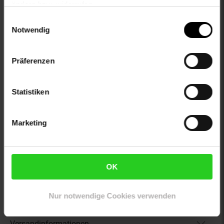
ändern bzw. widerrufen.
otto-taschen: Ohne Taschen
Einwilligungsauswahl
proftextilpflege: Keine chemische Reinigung möglich
Notwendig
sleeve_material: 100% not_applicable
trocknen: Trocknen auf der Wäschleine
zweites-aussenmaterial: 100% not_applicable
Präferenzen
Gewählte Variante:
Statistiken
color: lila
size: 104
limango-size: 104
Marketing
VG-Größe: 104
Artikelnummer: 2880562000
EAN: 5715678189609
OK
Artikel gehört zur Kategorie:
Mädchen
Nur notwendige Cookies verwenden
Versandinformationen