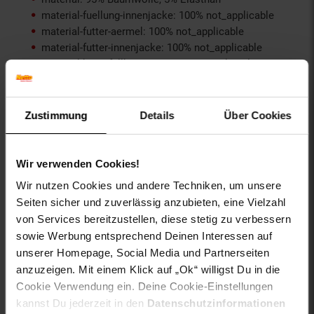
material-fuellung-innenjacke: 100% not_applicable
material-futter-aermel: 100% not_applicable
material-futter-innenjacke: 100% not_applicable
material-kunstfellkragen: 100% not_applicable
material-oberstoff-innenjacke: 100% not_applicable
material-oberstoff-innenseite: 100% not_applicable
material-oberstoff-mittlere-schicht: 100%
Zustimmung
Details
Über Cookies
not_applicable
material-oberstoff-mittlerer-teil: 100% not_applicable
material-oberstoff-oberer-teil: 100% not_applicable
Wir verwenden Cookies!
material-oberstoff-rueckseite: 100% not_applicable
Wir nutzen Cookies und andere Techniken, um unsere
material-verzierung: 100% not_applicable
Seiten sicher und zuverlässig anzubieten, eine Vielzahl
material_futter: 100% not_applicable
von Services bereitzustellen, diese stetig zu verbessern
oberstoff_unterer_teil: 100% not_applicable
sowie Werbung entsprechend Deinen Interessen auf
otto-anlaesse: Casualmode, Sommermode,
Frühlingsmode, Basic, Streetwear, Festival, Homewear,
unserer Homepage, Social Media und Partnerseiten
Loungewear, Strandmode, Herbstmode, Sportmode
anzuzeigen. Mit einem Klick auf „Ok“ willigst Du in die
otto-applikationen: Brandlabel innen, Markenlabel
Cookie Verwendung ein. Deine Cookie-Einstellungen
otto-material: Baumwolle
kannst Du jederzeit in den
Datenschutzinformationen
otto-optik: bedruckt, gemustert