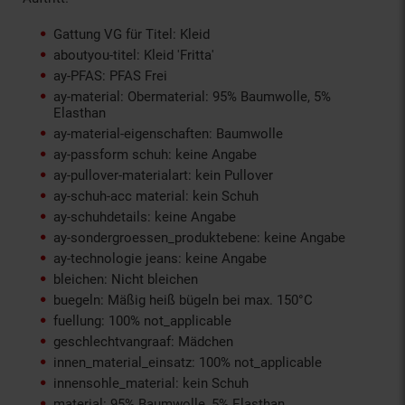
Gattung VG für Titel: Kleid
aboutyou-titel: Kleid 'Fritta'
ay-PFAS: PFAS Frei
ay-material: Obermaterial: 95% Baumwolle, 5%
Elasthan
ay-material-eigenschaften: Baumwolle
ay-passform schuh: keine Angabe
ay-pullover-materialart: kein Pullover
ay-schuh-acc material: kein Schuh
ay-schuhdetails: keine Angabe
ay-sondergroessen_produktebene: keine Angabe
ay-technologie jeans: keine Angabe
bleichen: Nicht bleichen
buegeln: Mäßig heiß bügeln bei max. 150°C
fuellung: 100% not_applicable
geschlechtvangraaf: Mädchen
innen_material_einsatz: 100% not_applicable
innensohle_material: kein Schuh
material: 95% Baumwolle, 5% Elasthan