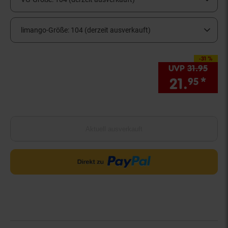
limango-Größe:
104 (derzeit ausverkauft)
-31 %
Sie Sparen 31 Proze
UVP
31.
95
UVP 
21.
*
Sie
95
Aktuell ausverkauft