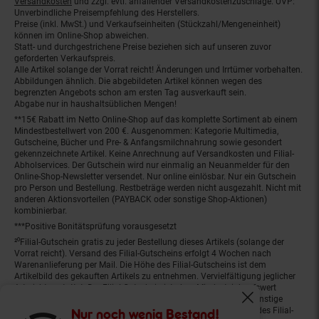
Versandkosten
und zzgl. evtl. anfallender Versandkostenzuschläge. UVP:
Unverbindliche Preisempfehlung des Herstellers.
Preise (inkl. MwSt.) und Verkaufseinheiten (Stückzahl/Mengeneinheit)
können im Online-Shop abweichen.
Statt- und durchgestrichene Preise beziehen sich auf unseren zuvor
geforderten Verkaufspreis.
Alle Artikel solange der Vorrat reicht! Änderungen und Irrtümer vorbehalten.
Abbildungen ähnlich. Die abgebildeten Artikel können wegen des
begrenzten Angebots schon am ersten Tag ausverkauft sein.
Abgabe nur in haushaltsüblichen Mengen!
**15€ Rabatt im Netto Online-Shop auf das komplette Sortiment ab einem
Mindestbestellwert von 200 €. Ausgenommen: Kategorie Multimedia,
Gutscheine, Bücher und Pre- & Anfangsmilchnahrung sowie gesondert
gekennzeichnete Artikel. Keine Anrechnung auf Versandkosten und Filial-
Abholservices. Der Gutschein wird nur einmalig an Neuanmelder für den
Online-Shop-Newsletter versendet. Nur online einlösbar. Nur ein Gutschein
pro Person und Bestellung. Restbeträge werden nicht ausgezahlt. Nicht mit
anderen Aktionsvorteilen (PAYBACK oder sonstige Shop-Aktionen)
kombinierbar.
***Positive Bonitätsprüfung vorausgesetzt
²⁰Filial-Gutschein gratis zu jeder Bestellung dieses Artikels (solange der
Vorrat reicht). Versand des Filial-Gutscheins erfolgt 4 Wochen nach
Warenanlieferung per Mail. Die Höhe des Filial-Gutscheins ist dem
Artikelbild des gekauften Artikels zu entnehmen. Vervielfältigung jeglicher
Art nicht gestattet. Der Filial-Gutschein ist ohne Mindesteinkaufswert
einlösbar. Nicht mit anderen Aktionsvorteilen (PAYBACK oder sonstige
Fenster schliess
Shop-Aktionen) kombinierbar. Der jeweilige Gültigkeitszeitraum des Filial-
Nur noch wenig Bestand!