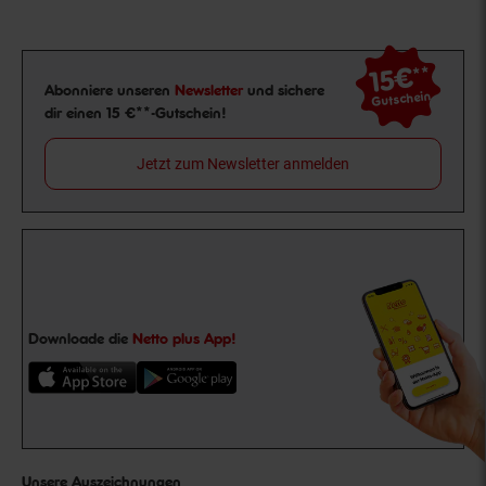
15€
**
Newsletter Anmeldung
Abonniere unseren
Newsletter
und sichere
Gutschein
dir einen 15 €**-Gutschein!
Jetzt zum Newsletter anmelden
Downloade die
Netto plus App!
Unsere Auszeichnungen