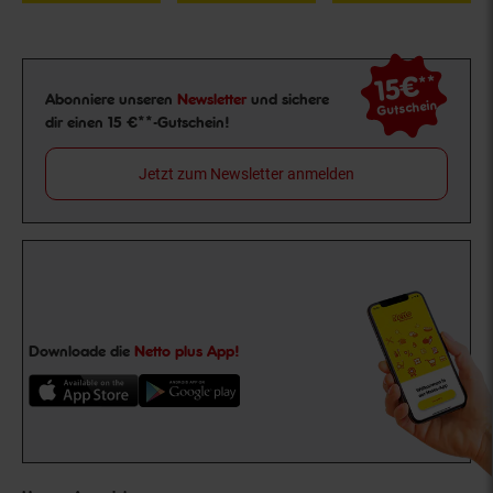
15€
**
Newsletter Anmeldung
Abonniere unseren
Newsletter
und sichere
Gutschein
dir einen 15 €**-Gutschein!
Jetzt zum Newsletter anmelden
Downloade die
Netto plus App!