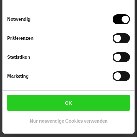
otto-taschen: Ohne Taschen
ändern bzw. widerrufen.
otto-verschlussdetails: durchgehend, vorn, einreihig
Einwilligungsauswahl
proftextilpflege: Keine chemische Reinigung möglich
Notwendig
sleeve_material: 100% not_applicable
trocknen: Trocknen auf der Wäscheleine
zweites-aussenmaterial: 100% not_applicable
Präferenzen
Gewählte Variante:
Statistiken
color: beige
size: 98
limango-size: 98
Marketing
VG-Größe: 98
Artikelnummer: 2880578011
EAN: 5715720493449
OK
Artikel gehört zur Kategorie:
Jungs
Nur notwendige Cookies verwenden