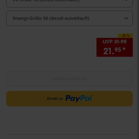
limango-Größe:
98 (derzeit ausverkauft)
-31 %
Sie Sparen 31 Proze
UVP
31.
95
UVP 
21.
*
Sie
95
Aktuell ausverkauft