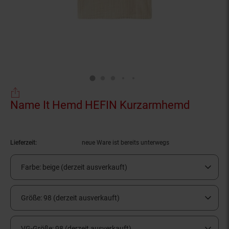
Name It Hemd HEFIN Kurzarmhemd
(Produk
Lieferzeit:
neue Ware ist bereits unterwegs
Farbe:
beige (derzeit ausverkauft)
Größe:
98 (derzeit ausverkauft)
VG-Größe:
98 (derzeit ausverkauft)