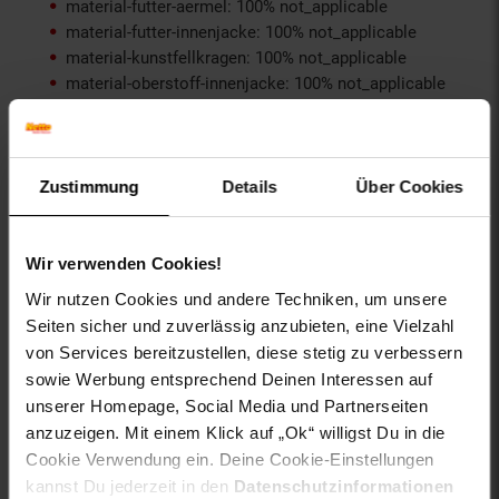
material-futter-aermel: 100% not_applicable
material-futter-innenjacke: 100% not_applicable
material-kunstfellkragen: 100% not_applicable
material-oberstoff-innenjacke: 100% not_applicable
material-oberstoff-innenseite: 100% not_applicable
material-oberstoff-mittlere-schicht: 100%
not_applicable
material-oberstoff-mittlerer-teil: 100% not_applicable
Zustimmung
Details
Über Cookies
material-oberstoff-oberer-teil: 100% not_applicable
material-oberstoff-rueckseite: 100% not_applicable
material-verzierung: 100% not_applicable
Wir verwenden Cookies!
material_futter: 100% not_applicable
Wir nutzen Cookies und andere Techniken, um unsere
oberstoff_unterer_teil: 100% not_applicable
Seiten sicher und zuverlässig anzubieten, eine Vielzahl
otto-anlaesse: Basic, Homewear, Loungewear,
von Services bereitzustellen, diese stetig zu verbessern
Streetwear, Casualmode, Sommermode,
Frühlingsmode
sowie Werbung entsprechend Deinen Interessen auf
otto-applikationen: Brandlabel innen, Markenlabel
unserer Homepage, Social Media und Partnerseiten
otto-kragendetails: farblich passend gefüttert
anzuzeigen. Mit einem Klick auf „Ok“ willigst Du in die
otto-material: Baumwolle
Cookie Verwendung ein. Deine Cookie-Einstellungen
otto-optik: unifarben
kannst Du jederzeit in den
Datenschutzinformationen