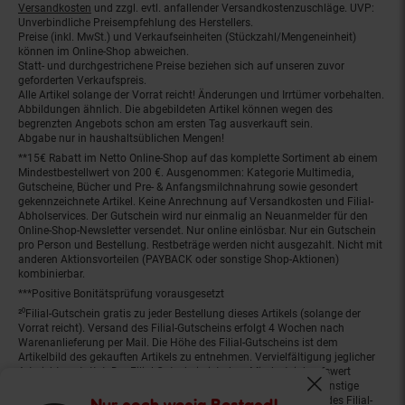
Versandkosten
und zzgl. evtl. anfallender Versandkostenzuschläge. UVP:
Unverbindliche Preisempfehlung des Herstellers.
Preise (inkl. MwSt.) und Verkaufseinheiten (Stückzahl/Mengeneinheit)
können im Online-Shop abweichen.
Statt- und durchgestrichene Preise beziehen sich auf unseren zuvor
geforderten Verkaufspreis.
Alle Artikel solange der Vorrat reicht! Änderungen und Irrtümer vorbehalten.
Abbildungen ähnlich. Die abgebildeten Artikel können wegen des
begrenzten Angebots schon am ersten Tag ausverkauft sein.
Abgabe nur in haushaltsüblichen Mengen!
**15€ Rabatt im Netto Online-Shop auf das komplette Sortiment ab einem
Mindestbestellwert von 200 €. Ausgenommen: Kategorie Multimedia,
Gutscheine, Bücher und Pre- & Anfangsmilchnahrung sowie gesondert
gekennzeichnete Artikel. Keine Anrechnung auf Versandkosten und Filial-
Abholservices. Der Gutschein wird nur einmalig an Neuanmelder für den
Online-Shop-Newsletter versendet. Nur online einlösbar. Nur ein Gutschein
pro Person und Bestellung. Restbeträge werden nicht ausgezahlt. Nicht mit
anderen Aktionsvorteilen (PAYBACK oder sonstige Shop-Aktionen)
kombinierbar.
***Positive Bonitätsprüfung vorausgesetzt
²⁰Filial-Gutschein gratis zu jeder Bestellung dieses Artikels (solange der
Vorrat reicht). Versand des Filial-Gutscheins erfolgt 4 Wochen nach
Warenanlieferung per Mail. Die Höhe des Filial-Gutscheins ist dem
Artikelbild des gekauften Artikels zu entnehmen. Vervielfältigung jeglicher
Art nicht gestattet. Der Filial-Gutschein ist ohne Mindesteinkaufswert
einlösbar. Nicht mit anderen Aktionsvorteilen (PAYBACK oder sonstige
Fenster schliess
Shop-Aktionen) kombinierbar. Der jeweilige Gültigkeitszeitraum des Filial-