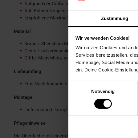
Aufgrund der Größe ist das Nachtkästchen ideal für Bo
Anti-Rutsch-Noppen schützen Ihren Fußboden und das M
Empfohlene Maximalbelastbarkeit: 20 kg
Zustimmung
Material
Wir verwenden Cookies!
Korpus: Sheesham Massivholz, mit Klarlack beschichte
Wir nutzen Cookies und ander
Gestell: pulverbeschichtetes Eisen
Services bereitzustellen, di
Griffe: Massivholz, schwarz lackiert
Homepage, Social Media und P
ein. Deine Cookie-Einstellun
Lieferumfang
Eine Nachtkonsole ohne Dekoration
Einwilligungsauswahl
Notwendig
Montage
Lieferzustand: komplett montiert und sicher verpackt
Pflegehinweise
Die Oberfläche mit einem lauwarm angefeuchteten Baumwollt