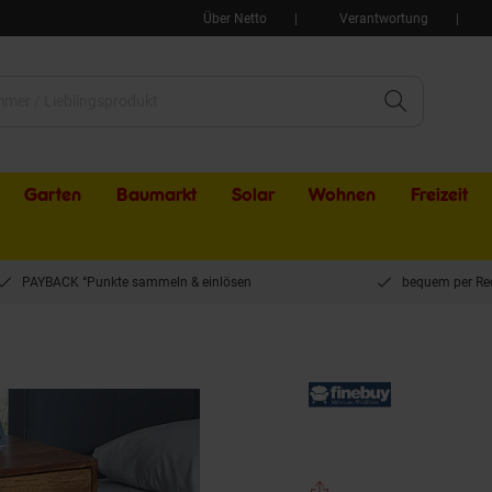
Über Netto
Verantwortung
Garten
Baumarkt
Solar
Wohnen
Freizeit
PAYBACK °Punkte sammeln & einlösen
bequem per Re
ineBuy Nachtkommode Boxspringbett Massivholz 45x35x65 cm Schublade