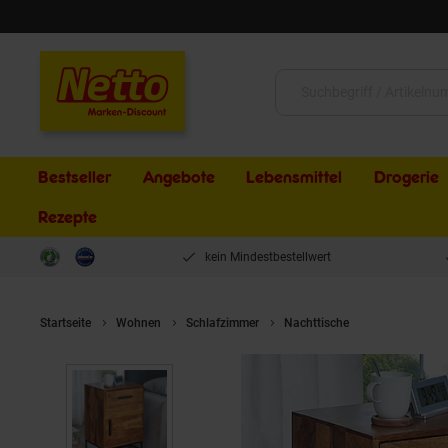
Schließen
Suche:
Bestseller
Angebote
Lebensmittel
Drogerie
Rezepte
kein Mindestbestellwert
Startseite
Wohnen
Schlafzimmer
Nachttische
Nachttisch F