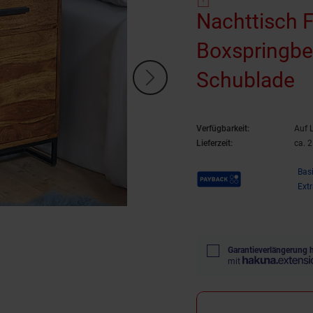
Nachttisch
Boxspringbe
Schublade
Verfügbarkeit:
Auf 
Lieferzeit:
ca. 
Payback Punkte
Bas
Ext
Garantieverlängerung 
mit