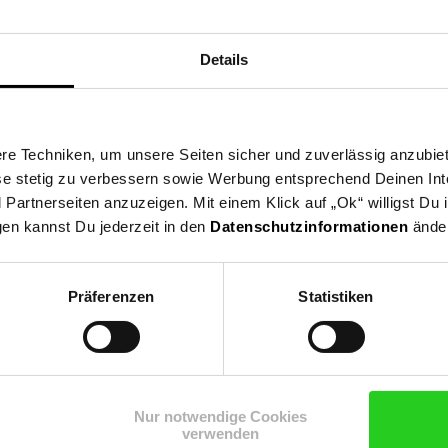
xspringbetten geeignet
etall vor unschönen Kratzern
Details
t
e Techniken, um unsere Seiten sicher und zuverlässig anzubiet
ese stetig zu verbessern sowie Werbung entsprechend Deinen In
artnerseiten anzuzeigen. Mit einem Klick auf „Ok“ willigst Du
gen kannst Du jederzeit in den
Datenschutzinformationen
änder
Präferenzen
Statistiken
Nur notwendige Cookies
verwenden
uch reinigen. Keine Scheuermittel, scharfen Reinigungsmittel ode