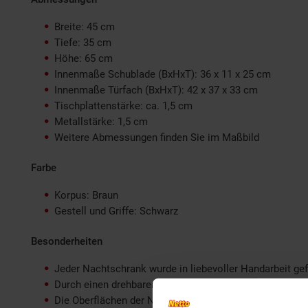
Breite: 45 cm
Tiefe: 35 cm
Höhe: 65 cm
Innenmaße Schublade (BxHxT): 36 x 11 x 25 cm
Innenmaße Türfach (BxHxT): 42 x 37 x 33 cm
Tischplattenstärke: ca. 1,5 cm
Metallstärke: 1,5 cm
Weitere Abmessungen finden Sie im Maßbild
Farbe
Korpus: Braun
Gestell und Griffe: Schwarz
Besonderheiten
Jeder Nachtschrank wurde in liebevoller Handarbeit gefe
Durch einen drehbaren Holzstopper ist die Schublade 
Die Oberflächen der Nachtkonsole sind mit einem schü