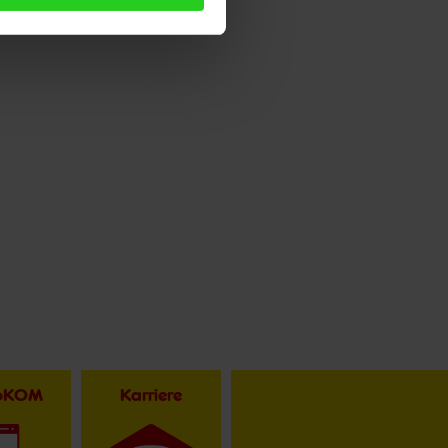
toKOM
Karriere