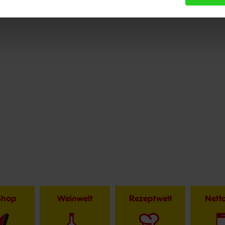
Shop
Weinwelt
Rezeptwelt
Net