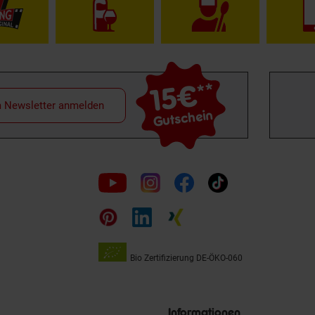
15€
**
m Newsletter anmelden
Gutschein
Folge
uns
auf
Bio Zertifizierung
DE-ÖKO-060
Unsere
Siegel
Informationen