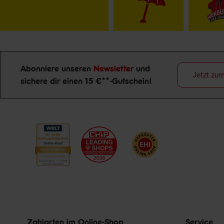
Abonniere unseren
Newsletter
und
Jetzt zu
sichere dir einen 15 €**-Gutschein!
Newsletter Anmeldung
Zahlarten im Online-Shop
Service