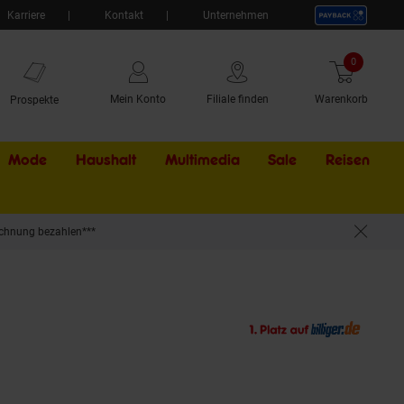
Karriere
Kontakt
Unternehmen
0
Artikel
Mein Konto
Filiale finden
Warenkorb
Prospekte
Mode
Haushalt
Multimedia
Sale
Externer Li
Reisen
chnung bezahlen***