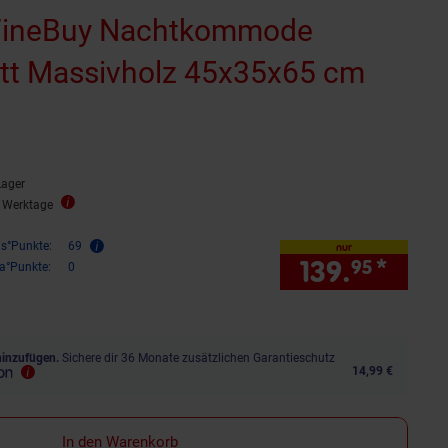
 FineBuy Nachtkommode
tt Massivholz 45x35x65 cm
Lager
2 Werktage
is°Punkte:
69
nur
139.
*
nur 
95
ra°Punkte:
0
hinzufügen.
Sichere dir 36 Monate zusätzlichen Garantieschutz
14,99 €
In den Warenkorb